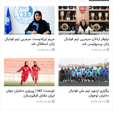
خاتون بم
از فردا اردوی خود در شهرکرد را آغاز می کند و سپس به تهران
می رود تا برای رفتن به بوتان آماده شود. مسابقات مقدماتی لیگ
قهرمانان زنان آسیا از چهارم تا دهم شهریور به میزبانی بوتان برگزار می
شود و خاتون با تیم های کیچی هنگ کنگ و رویال تیمفو بوتان همگروه
است.
نیلوفر اردلان سرمربی تیم فوتبال
مریم ایراندوست سرمربی تیم فوتبال
💻منبع:فوتبالی 📸عکس:پریسا پورطاهریان
زنان پرسپولیس شد
زنان استقلال شد
2026-08-01
2026-08-02
◾️
با فوتبالز همراه شوید
◾️
فوتبالز
را در اینستاگرام دنبال کنید
footballs.women@
◾️
برچسب ها
جام باشگاه‌های آسیا
خاتون بم
فوتبال زنان
برگزاری اردوی تیم ملی فوتبال
تورنمنت کافا | پیروزی دختران جوان
دختران نوجوان
ایران مقابل قرقیزستان
2026-07-25
2026-07-27