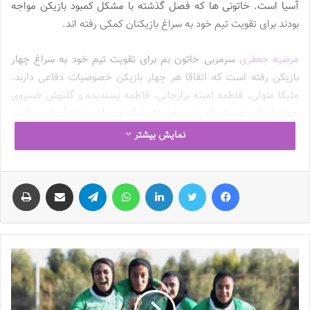
آسیا است. خاتونی ها که فصل گذشته با مشکل کمبود بازیکن مواجه
بودند برای تقویت تیم خود به سراغ بازیکنان کمکی رفته اند.
مرضیه جعفری
سرمربی خاتون بم برای تقویت تیم خود به سراغ چهار
بازیکن رفته است که اتفاقا هر چهار بازیکن خصوصیات دفاعی دارند.
ملیکا متولی، فاطمه امینه برازجانی، فاطمه پسندیده و گلنوش خسروی
چهار بازیکنی هستند که برای مقدماتی لیگ قهرمانان زنان آسیا به خاتون
اضافه شده اند.
نمایش بیشتر
ملیکا متولی اساسا بازیکنی است که در پست های دفاعی توپ می زند.
فیس بوک
توییتر
لینکدین
واتس آپ
تلگرام
اشتراک گذاری از طریق ایمیل
چاپ
دفاع راست، دفاع وسط و هافبک دفاعی پست هایی است که او در
فوتبال زنان ایران تجربه کرده است. فاطمه امینه برازجانی هم یک
مدافع خوب در فوتبال زنان ایران است. گلنوش خسروی هم معمولا یا
دفاع چپ است و یا دفاع وسط تا سه بازیکن از چهار بازیکن کمکی
خاتون دفاع مطلق باشند. فاطمه پسندیده اما اصولا در پست هافبک
دفاعی دیده می شود و گاها جزو هافبک های طراح هم حضور دارد.