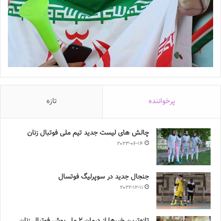
پرخواننده
تازه
چالش هاى ليست جدید تيم ملى فوتبال زنان
2023-06-14
جنجال جدید در سوپرلیگ فوتسال
2022-12-11