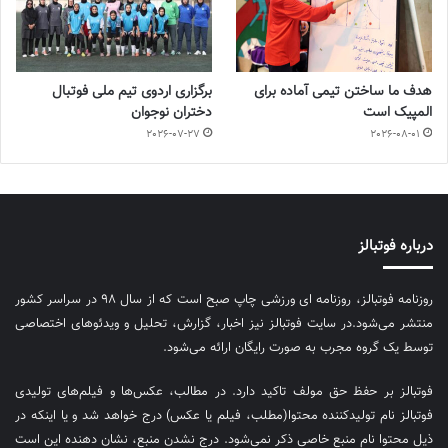
هدف ما ساختن تیمی آماده برای
برگزاری اردوی تیم ملی فوتبال
المپیک است
دختران نوجوان
2026-07-27
2026-08-01
درباره فوتبالز
روزنامه فوتبالز، روزنامه ای ورزشی چاپ صبح است که از سال ۹۸ در سراسر کشور
منتشر می‌شود.در سایت فوتبالز نیز اخبار، گزارش، تحلیل و ویدئوهای اختصاصی
توسط یک گروه مجرب به صورت رایگان ارائه می‌شود.
فوتبالز بر حفظ حق مولف تاکید دارد. در مطالب، عکس‌ها و فیلم‌های تولیدی
فوتبالز نام تولیدکننده محتوا(مطلب، فیلم یا عکس) درج خواهد شد و یا اینکه در
ذیل محتوا نام منبع خاصی ذکر نمی‌‎شود. درج نشدن منبع، نشان دهنده این است