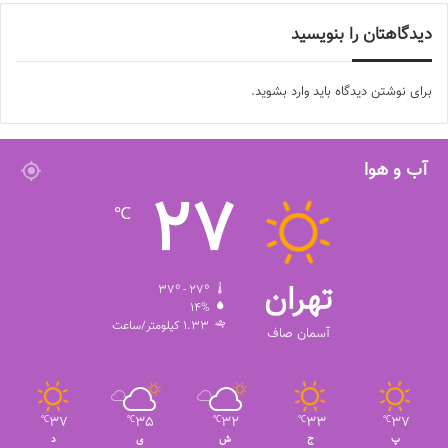
دیدگاهتان را بنویسید
برای نوشتن دیدگاه باید
وارد بشوید
.
آب و هوا
27
℃
تهران
37º - 27º
14%
1.33 کیلومتر/ساعت
آسمان صاف
37
35
32
33
37
℃
℃
℃
℃
℃
پ
ج
ش
ی
د