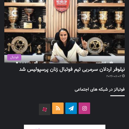
فوتبال
نیلوفر اردلان سرمربی تیم فوتبال زنان پرسپولیس شد
2026-08-02
فوتبالز در شبکه های اجتماعی
اینستاگرام
تلگرام
خوراک
آپارات