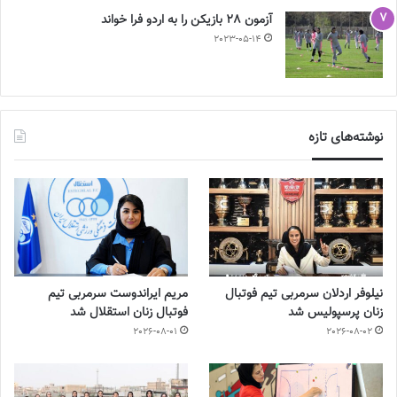
آزمون 28 بازیکن را به اردو فرا خواند
2023-05-14
نوشته‌های تازه
نیلوفر اردلان سرمربی تیم فوتبال
مریم ایراندوست سرمربی تیم
زنان پرسپولیس شد
فوتبال زنان استقلال شد
2026-08-01
2026-08-02