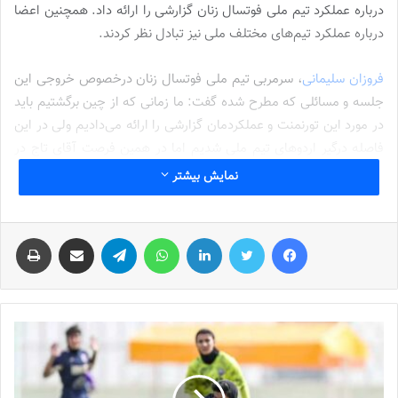
درباره عملکرد تیم ملی فوتسال زنان گزارشی را ارائه داد. همچنین اعضا
درباره عملکرد تیم‌های مختلف ملی نیز تبادل نظر کردند.
فروزان سلیمانی
، سرمربی تیم ملی فوتسال زنان درخصوص خروجی این
جلسه و مسائلی که مطرح شده گفت: ما زمانی که از چین برگشتیم باید
در مورد این تورنمنت و عملکردمان گزارشی را ارائه می‌دادیم ولی در این
فاصله درگیر اردوهای تیم ملی شدیم اما در همین فرصت آقای تاج در
اردوی تیم ملی حاضر شدند و نظاره‌گر بخشی از تمرین بودند.
نمایش بیشتر
وی افزود: تاج با حضور در اردو از شرایط تمرین سوال کرد و با بازیکنان
فیس بوک
توییتر
لینکدین
واتس آپ
تلگرام
اشتراک گذاری از طریق ایمیل
چاپ
صحبت داشت. این کار رئیس فدراسیون فوتبال برای بازیکنان و تیم
خیلی روحیه بخش بود. بعد از آن ما یک جلسه با دبیر کل فدراسیون
داشتیم که ممبینی در آن جلسه مشکلات تیم را پرسیدند و برای بهتر
شدن وضعیت و برطرف شدن نیازهای تیم که شامل یکسری امکانات
می‌شود به ما قول حمایت دادند.
نوشته های مشابه