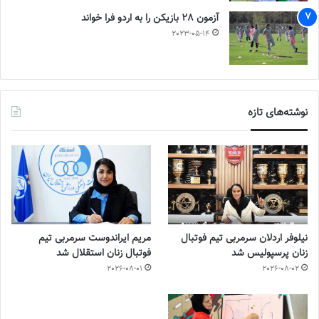
آزمون 28 بازیکن را به اردو فرا خواند
2023-05-14
نوشته‌های تازه
نیلوفر اردلان سرمربی تیم فوتبال
مریم ایراندوست سرمربی تیم
زنان پرسپولیس شد
فوتبال زنان استقلال شد
2026-08-01
2026-08-02