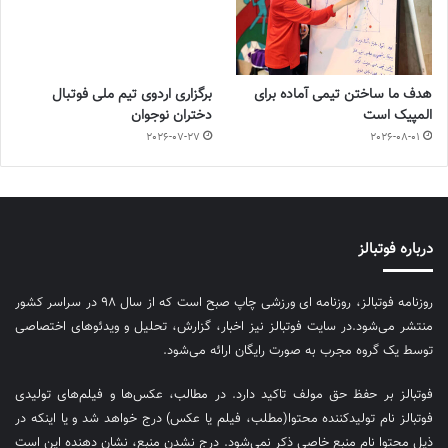
هدف ما ساختن تیمی آماده برای
برگزاری اردوی تیم ملی فوتبال
المپیک است
دختران نوجوان
2026-07-27
2026-08-01
درباره فوتبالز
روزنامه فوتبالز، روزنامه ای ورزشی چاپ صبح است که از سال ۹۸ در سراسر کشور
منتشر می‌شود.در سایت فوتبالز نیز اخبار، گزارش، تحلیل و ویدئوهای اختصاصی
توسط یک گروه مجرب به صورت رایگان ارائه می‌شود.
فوتبالز بر حفظ حق مولف تاکید دارد. در مطالب، عکس‌ها و فیلم‌های تولیدی
فوتبالز نام تولیدکننده محتوا(مطلب، فیلم یا عکس) درج خواهد شد و یا اینکه در
ذیل محتوا نام منبع خاصی ذکر نمی‌‎شود. درج نشدن منبع، نشان دهنده این است