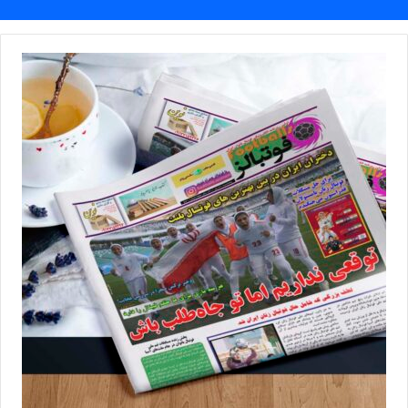
فدراسیون پیگیر کار است و برای مثال درخواست بازی دوستانه به
کشورهای ایتالیا، عربستان، بحرین، تایلند، قزاقستان را دادند اما هنوز
پاسخی دریافت نکردیم وگرنه چه ما و چه فدراسیون مصممم هستیم
برای آمادگی هرچه بهتر تیم اردو و بازی تدارکاتی داشته باشیم.
💻منبع:مهر 📸عکس:کافا ✍️خبرنگار:فریبا جلیل خانی
◾️
با فوتبالز همراه شوید
◾️
فوتبالز
را در اینستاگرام دنبال کنید
footballs.women@
◾️
برچسب ها
تیم ملی فوتسال
فروزان سلیمانی