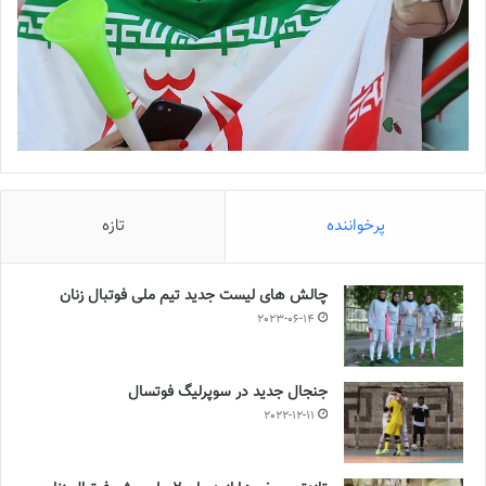
پرخواننده
تازه
چالش هاى ليست جدید تيم ملى فوتبال زنان
2023-06-14
جنجال جدید در سوپرلیگ فوتسال
2022-12-11