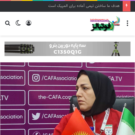
هدف ما ساختن تیمی آماده برای المپیک است
منو
ورود
تغییر
جس
پوسته
برا