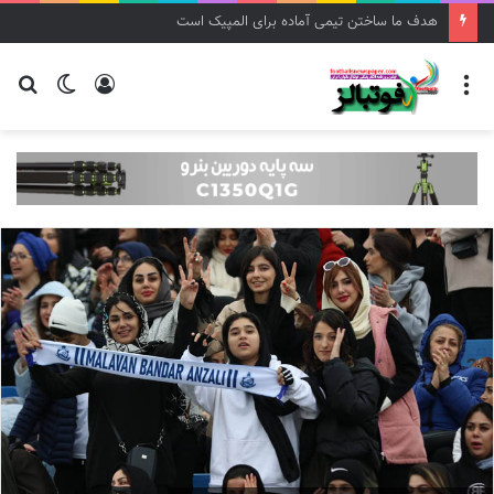
هدف ما ساختن تیمی آماده برای المپیک است
منو
ورود
تغییر
جس
پوسته
برا