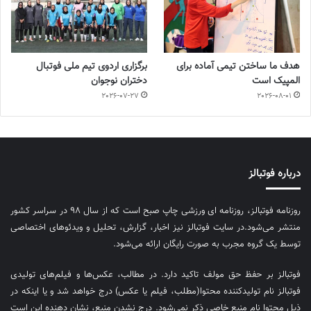
هدف ما ساختن تیمی آماده برای
برگزاری اردوی تیم ملی فوتبال
المپیک است
دختران نوجوان
2026-07-27
2026-08-01
درباره فوتبالز
روزنامه فوتبالز، روزنامه ای ورزشی چاپ صبح است که از سال ۹۸ در سراسر کشور
منتشر می‌شود.در سایت فوتبالز نیز اخبار، گزارش، تحلیل و ویدئوهای اختصاصی
توسط یک گروه مجرب به صورت رایگان ارائه می‌شود.
فوتبالز بر حفظ حق مولف تاکید دارد. در مطالب، عکس‌ها و فیلم‌های تولیدی
فوتبالز نام تولیدکننده محتوا(مطلب، فیلم یا عکس) درج خواهد شد و یا اینکه در
ذیل محتوا نام منبع خاصی ذکر نمی‌‎شود. درج نشدن منبع، نشان دهنده این است