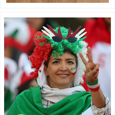
الف) به ازای هر کارت زرد: یک (۱) نمره منفی؛
ب) به ازای هر کارت قرمز: در نتیجه‌ی دریافت دو کارت زرد سه (۳) نمره
منفی
ج) به ازای هر کارت قرمز مستقیم سه (۳) نمره منفی
د) به ازای هر کارت زرد و پس از آن کارت قرمز مستقیم چهار (۴) نمره
منفی
بدیهی است تیمی که کمترین نمره منفی را داشته باشد در رتبه بالاتری
قرار می‌گیرد
۶- قرعه کشی
از تاریخ ابلاغ این دستورالعمل، مفاد بند ۱ ماده ۱۰ آئین نامه برگزاری
مسابقات
لیگ برتر
و دسته اول مشمول تغییر می‌گردد و از این پس تحت