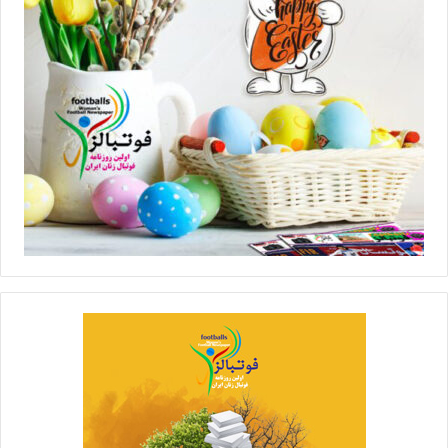
۶- تعداد بازیکنان در لیست ذخیره تیم‌ها:
تعداد بازیکنان ذخیره مجاز در لیست تیم‌های لیگ برتر و لیگ یک در روز
بازی: (۲+۷) تعداد هفت بازیکن با شرایط سنی آزاد و دو بازیکن زیر ۲۳
سال
💻منبع:مهر 📸عکس:طرفداری
◾️
با فوتبالز همراه شوید
◾️
فوتبالز
را در اینستاگرام دنبال کنید
footballs.women@
◾️
برچسب ها
فوتبال بانوان
فوتبال زنان
لیگ برتر