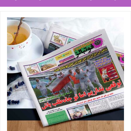
۳-۲- بیشترین گل زده به دست آمده در مسابقات بین ۲ یا چند تیم هم
امتیاز (بر اساس جدول جدید استخراجی)
شایان ذکر است در حالت رقابت رو در رو ما بین دو تیم، قانون گل زده
در خانه حریف در شرایط تساوی، دو برابر اعمال نمی‌شود.
در ادامه در صورت تساوی شرایط در موارد ذکر شده بالا به ترتیب، موارد
ذیل تعیین کننده رتبه‌بندی تیم‌ها خواهد بود:
۳- تفاضل گل بیشتر در همه مسابقات گروهی (جدول اصلی و اولیه)
۴- بیشترین تعداد گل زده به دست آمده در همه مسابقات گروهی
(جدول اصلی و اولیه)
۵- اعمال معیار بازی جوانمردانه (احتساب نمرات منفی حاصله از
کارت‌های زرد و قرمز تیم‌ها) و به شرح ذیل: