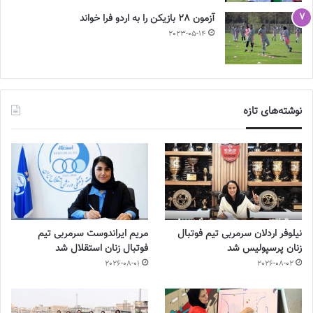
آزمون 28 بازیکن را به اردو فرا خواند
2023-05-14
نوشته‌های تازه
نیلوفر اردلان سرمربی تیم فوتبال
مریم ایراندوست سرمربی تیم
زنان پرسپولیس شد
فوتبال زنان استقلال شد
2026-08-01
2026-08-02