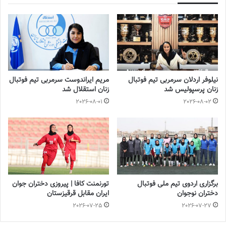
نماید.
۳- مصوبه بازی رو در رو با اصلاحات: (ماده ۱۶)
روش تعیین تیم‌های سقوط و صعود کننده هم امتیاز درپایان رقابت‌های
لیگ‌ها و شرایط بازی رو در رو در فصل ۱۴۰۴-۱۴۰۳:
نیلوفر اردلان سرمربی تیم فوتبال
مریم ایراندوست سرمربی تیم فوتبال
زنان پرسپولیس شد
زنان استقلال شد
پیرو مصوبه هیئت رئیسه فدراسیون فوتبال به شماره ۱۴۰۰۲۶۱۰۵ مورخ
2026-08-01
2026-08-02
۲۹/‏۰۸/‏۱۴۰۰‬ و ابلاغ به شماره ۲۶۳۲۵/۱۱۰ مورخ ۳۰/‏۱۱/‏۱۴۰۰‬ موضوع
چگونگی رتبه بندی تیم‌ها در جدول مسابقاتی و در پایان رقابت‌های
لیگ‌های تحت پوشش سازمان لیگ و با توجه به سوالات مکرر پیش
آمده از سوی باشگاه‌ها، هیئت‌های فوتبالی استانی و سایر ذینفعان و به
جهت شفافیت هر چه بهتر و بهره برداری از موارد مصوبه فوق، موضوع
مطرح شده به قرار ذیل تشریح می‌گردد:
برگزاری اردوی تیم ملی فوتبال
تورنمنت کافا | پیروزی دختران جوان
دختران نوجوان
ایران مقابل قرقیزستان
نحوه رتبه‌بندی تیم‌ها در جدول رده‌بندی پس از پایان یافتن تمامی
2026-07-25
2026-07-27
مسابقات مربوط به لیگ مورد نظر به ترتیب: