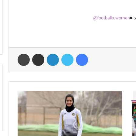
 ◾️
footballs.women@
فیس بوک
توییتر
لینکدین
اشتراک گذاری از طریق ایمیل
چاپ