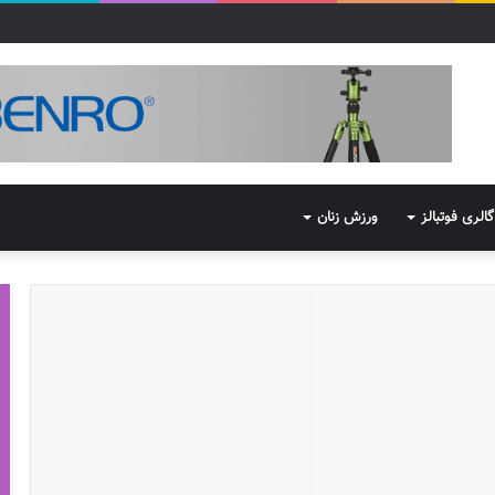
گالری فوتبالز
ورزش زنان