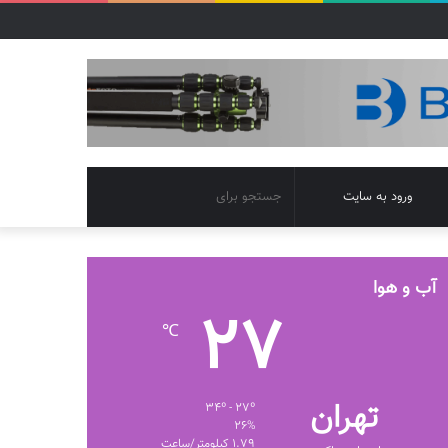
تغییر
جستجو
ورود به سایت
پوسته
برای
آب و هوا
27
℃
تهران
34º - 27º
26%
1.79 کیلومتر/ساعت