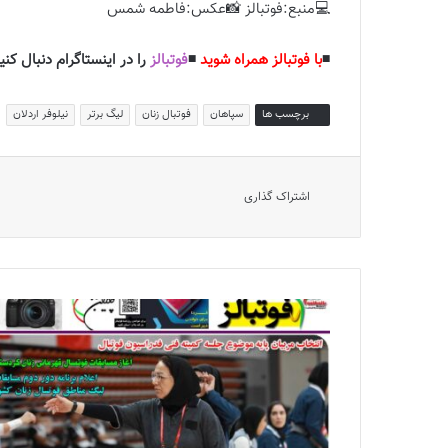
💻منبع:فوتبالز 📸عکس:فاطمه شمس
◾️
با فوتبالز همراه شوید
◾️
فوتبالز
را در اینستاگرام دنبال کنید
برچسب ها
سپاهان
فوتبال زنان
لیگ برتر
نیلوفر اردلان
اشتراک گذاری