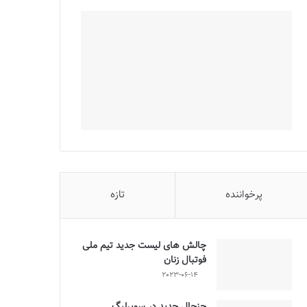
پرخواننده
تازه
چالش هاى ليست جدید تيم ملى
فوتبال زنان
2023-06-14
جنجال جدید در سوپرلیگ