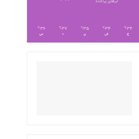
ابرهای پراکنده
36
37
35
34
34
℃
℃
℃
℃
℃
ج
ش
ی
د
س