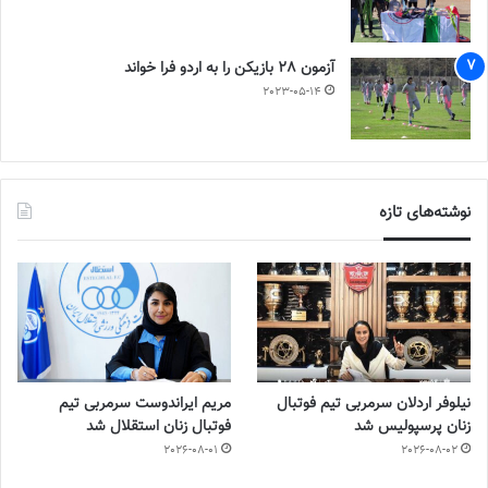
آزمون 28 بازیکن را به اردو فرا خواند
2023-05-14
نوشته‌های تازه
نیلوفر اردلان سرمربی تیم فوتبال
مریم ایراندوست سرمربی تیم
زنان پرسپولیس شد
فوتبال زنان استقلال شد
2026-08-01
2026-08-02