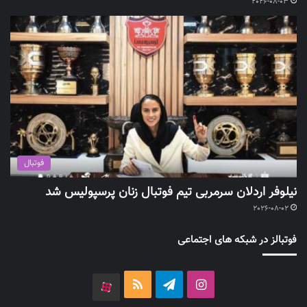
2026-08-03
فوتبال
نیلوفر اردلان سرمربی تیم فوتبال زنان پرسپولیس شد
2026-08-02
فوتبالز در شبکه های اجتماعی
اینستاگرام
تلگرام
خوراک
آپارات