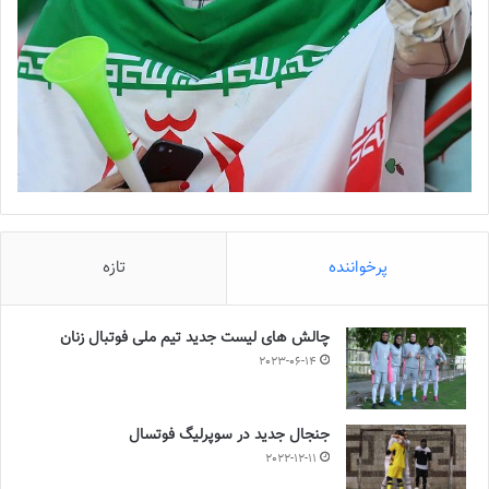
پرخواننده
تازه
چالش هاى ليست جدید تيم ملى فوتبال زنان
2023-06-14
جنجال جدید در سوپرلیگ فوتسال
2022-12-11