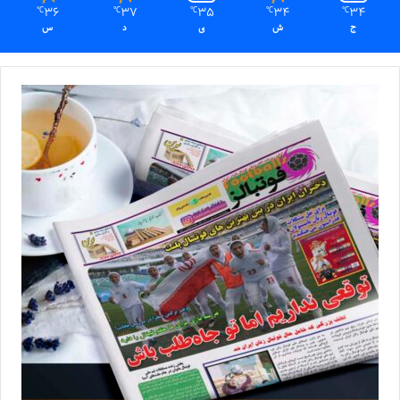
36
37
35
34
34
℃
℃
℃
℃
℃
ج
ش
ی
د
س