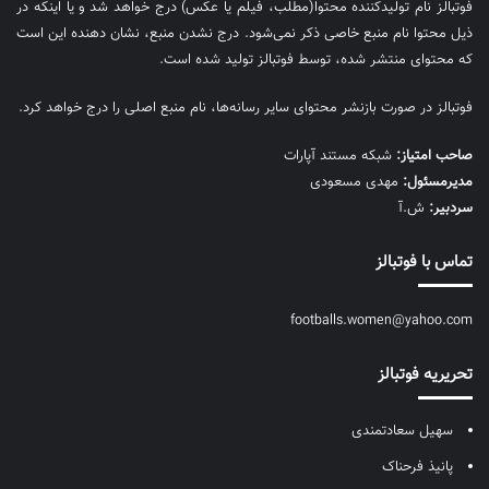
فوتبالز نام تولیدکننده محتوا(مطلب، فیلم یا عکس) درج خواهد شد و یا اینکه در
ذیل محتوا نام منبع خاصی ذکر نمی‌‎شود. درج نشدن منبع، نشان دهنده این است
که محتوای منتشر شده، توسط فوتبالز تولید شده است.
فوتبالز در صورت بازنشر محتوای سایر رسانه‌ها، نام منبع اصلی را درج خواهد کرد.
صاحب امتیاز:
شبکه مستند آپارات
مديرمسئول:
مهدی مسعودی
سردبیر:
ش.آ
تماس با فوتبالز
footballs.women@yahoo.com
تحریریه فوتبالز
سهیل سعادتمندی
پانیذ فرحناک