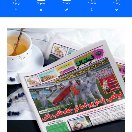
37
35
32
33
37
℃
℃
℃
℃
℃
پ
ج
ش
ی
د