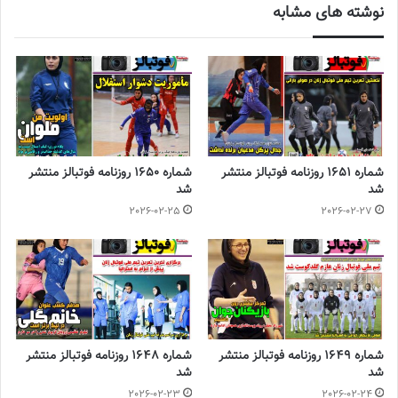
نوشته های مشابه
دیگر هم به تعویق بیافتد تا بازی های خاتون هم به پایان برسد و
مسابقات ۲۷ مهر ماه رسما آغاز شود. قرار است مسئولان سازمان لیگ
در روزهای آینده تاریخ دقیق این مسابقات را اعلام کنند.
◾️
با فوتبالز همراه شوید
◾️
فوتبالز
را در اینستاگرام دنبال کنید
footballs.women@
◾️
شماره 1651 روزنامه فوتبالز منتشر
شماره 1650 روزنامه فوتبالز منتشر
شد
شد
2026-02-25
2026-02-27
برچسب ها
روزنامه ورزشی
گیشه مطبوعات
شماره 1649 روزنامه فوتبالز منتشر
شماره 1648 روزنامه فوتبالز منتشر
شد
شد
2026-02-23
2026-02-24