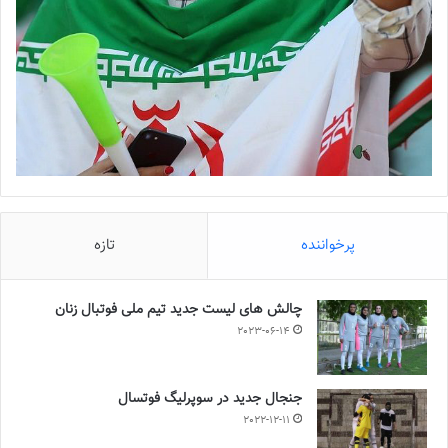
پرخواننده
تازه
چالش هاى ليست جدید تيم ملى فوتبال زنان
2023-06-14
جنجال جدید در سوپرلیگ فوتسال
2022-12-11