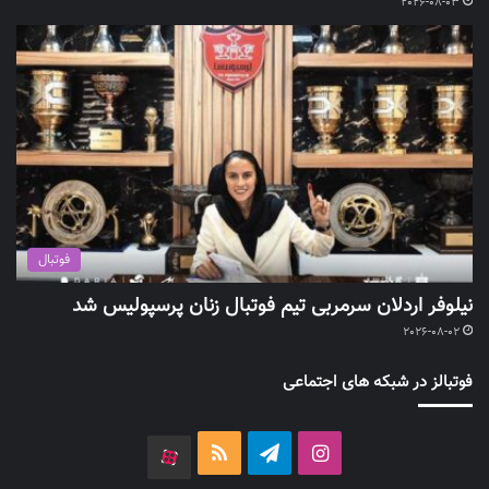
2026-08-03
فوتبال
نیلوفر اردلان سرمربی تیم فوتبال زنان پرسپولیس شد
2026-08-02
فوتبالز در شبکه های اجتماعی
اینستاگرام
تلگرام
خوراک
آپارات