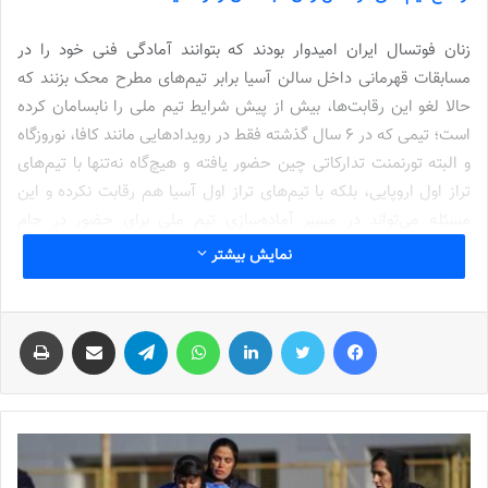
زنان فوتسال ایران امیدوار بودند که بتوانند آمادگی فنی خود را در
مسابقات قهرمانی داخل سالن آسیا برابر تیم‌های مطرح محک بزنند که
حالا لغو این رقابت‌ها، بیش از پیش شرایط تیم ملی را نابسامان کرده
است؛ تیمی که در 6 سال گذشته فقط در رویدادهایی مانند کافا، نوروزگاه
و البته تورنمنت تدارکاتی چین حضور یافته و هیچ‌گاه نه‌تنها با تیم‌های
تراز اول اروپایی، بلکه با تیم‌های تراز اول آسیا هم رقابت نکرده و این
مسئله می‌تواند در مسیر آماده‌سازی تیم ملی برای حضور در جام
ملت‌های آسیا دردسرساز شود.
نمایش بیشتر
نوشته های مشابه
فیس بوک
توییتر
لینکدین
واتس آپ
تلگرام
اشتراک گذاری از طریق ایمیل
چاپ
شماره 772 روزنامه فوتبالز منتشر شد
2022-12-16
شماره 1054 روزنامه فوتبالز منتشر شد