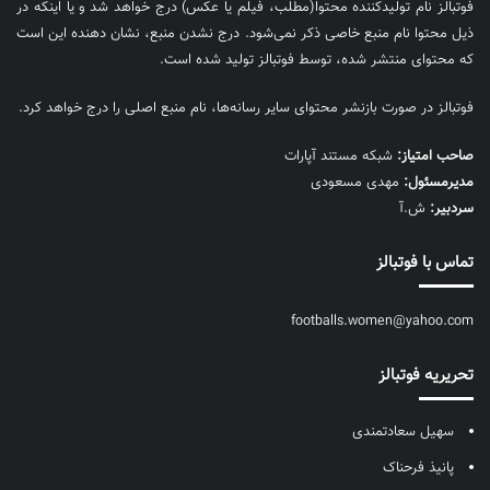
فوتبالز نام تولیدکننده محتوا(مطلب، فیلم یا عکس) درج خواهد شد و یا اینکه در
ذیل محتوا نام منبع خاصی ذکر نمی‌‎شود. درج نشدن منبع، نشان دهنده این است
که محتوای منتشر شده، توسط فوتبالز تولید شده است.
فوتبالز در صورت بازنشر محتوای سایر رسانه‌ها، نام منبع اصلی را درج خواهد کرد.
صاحب امتیاز:
شبکه مستند آپارات
مديرمسئول:
مهدی مسعودی
سردبیر:
ش.آ
تماس با فوتبالز
footballs.women@yahoo.com
تحریریه فوتبالز
سهیل سعادتمندی
پانیذ فرحناک