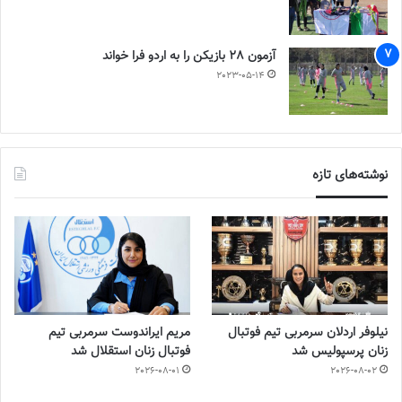
آزمون 28 بازیکن را به اردو فرا خواند
2023-05-14
نوشته‌های تازه
نیلوفر اردلان سرمربی تیم فوتبال
مریم ایراندوست سرمربی تیم
زنان پرسپولیس شد
فوتبال زنان استقلال شد
2026-08-01
2026-08-02