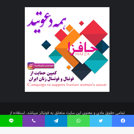
تمامی حقوق مادی و معنوی این سایت متعلق به فوتبالز میباشد. استفاده از
مطالب با ذکر منبع بلامانع است.
فیس بوک
توییتر
واتس آپ
تلگرام
وایبر
لاین