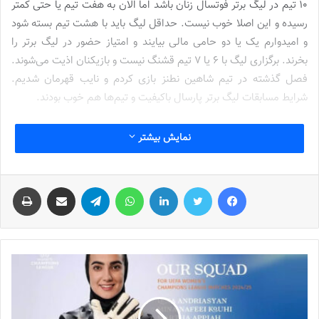
۱۰ تیم در لیگ برتر فوتسال زنان باشد اما الان به هفت تیم یا حتی کمتر
رسیده و این اصلا خوب نیست. حداقل لیگ باید با هشت تیم بسته شود
و امیدوارم یک یا دو حامی مالی بیایند و امتیاز حضور در لیگ برتر را
بخرند. برگزاری لیگ با ۶ یا ۷ تیم قشنگ نیست و بازیکنان اذیت می‌شوند.
فصل گذشته در تیم شاهین نطنز بازی کردم و نایب قهرمان شدیم.
شرایط مسابقات لیگ برتر پارسال باکیفیت و تیم‌ها هم خوب بودند.
وی درباره دعوت نشدن به تیم ملی فوتسال زنان، خاطرنشان کرد:
نمایش بیشتر
نمی‌دانم چرا دعوت نشدم و باید از فروزان سلیمانی سرمربی تیم بپرسید
که چرا در این دو سال اصلا به تیم ملی دعوتم نکرد. پارسال در لیگ
فیس بوک
توییتر
لینکدین
واتس آپ
تلگرام
اشتراک گذاری از طریق ایمیل
چاپ
بسیار آماده بودم. تا دو ماه دیگر هم مصدومیتم تمام می‌شود و می‌توانم
در مسابقات لیگ بازی کنم.
رفتن به جام جهانی مشکل است
ملی‌پوش سابق تیم ملی فوتسال زنان عنوان کرد: رفتن به جام جهانی
مشکل است و اینجا زمین سخت است و نمی‌توانید بگویید به راحتی در
جام جهانی موفق می‌شوید. وقتی بازی‌های دوستانه و اردوهای منظمی
نباشد، تیم ضرر می‌بیند. باید فدراسیون برای این موضوع تدابیری