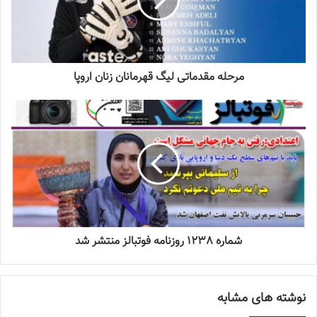
بیندیشد. اردوها برگزار می‌شود اما بازی‌های دوستانه مهم است و باید با
تیم‌های سطح یک دنیا و اروپایی بازی کنیم.
نوشته های مشابه
مرحله مقدماتی لیگ قهرمانان زنان اروپا
جنجال جدید در سوپرلیگ فوتسال
2022-12-11
لیست تیم ملی فوتسال زنان اعلام شد
2025-04-28
شماره 1238 روزنامه فوتبالز منتشر شد
سرنوشت عجیب ستاره ایرانی در تورکال
2023-05-12
نوشته های مشابه
برگزاری اردوی انتخابی تیم ملی فوتسال