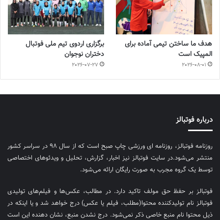
هدف ما ساختن تیمی آماده برای
برگزاری اردوی تیم ملی فوتبال
المپیک است
دختران نوجوان
2026-07-27
2026-08-01
درباره فوتبالز
روزنامه فوتبالز، روزنامه ای ورزشی چاپ صبح است که از سال ۹۸ در سراسر کشور
منتشر می‌شود.در سایت فوتبالز نیز اخبار، گزارش، تحلیل و ویدئوهای اختصاصی
توسط یک گروه مجرب به صورت رایگان ارائه می‌شود.
فوتبالز بر حفظ حق مولف تاکید دارد. در مطالب، عکس‌ها و فیلم‌های تولیدی
فوتبالز نام تولیدکننده محتوا(مطلب، فیلم یا عکس) درج خواهد شد و یا اینکه در
ذیل محتوا نام منبع خاصی ذکر نمی‌‎شود. درج نشدن منبع، نشان دهنده این است