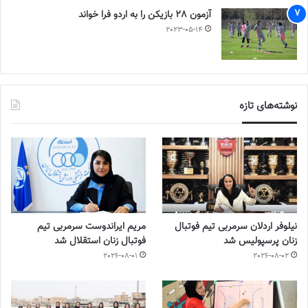
آزمون 28 بازیکن را به اردو فرا خواند
2023-05-14
نوشته‌های تازه
نیلوفر اردلان سرمربی تیم فوتبال
مریم ایراندوست سرمربی تیم
زنان پرسپولیس شد
فوتبال زنان استقلال شد
2026-08-01
2026-08-02