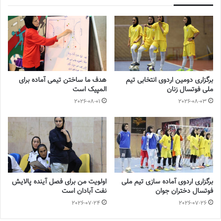
💻منبع:فوتبالی 📸عکس:ایمنا
◾️
با فوتبالز همراه شوید
◾️
فوتبالز
را در اینستاگرام دنبال کنید
footballs.women@
◾️
برگزاری دومین اردوی انتخابی تیم
هدف ما ساختن تیمی آماده برای
ملی فوتسال زنان
المپیک است
برچسب ها
سپاهان
فوتسال زنان
2026-08-01
2026-08-03
برگزاری اردوی آماده سازی تیم ملی
اولویت من برای فصل آینده پالایش
فوتسال دختران جوان
نفت آبادان است
2026-07-24
2026-07-26