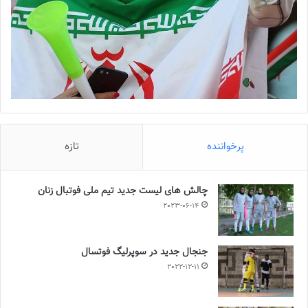
پرخواننده
تازه
چالش هاى ليست جدید تيم ملى فوتبال زنان
2023-06-14
جنجال جدید در سوپرلیگ فوتسال
2022-12-11