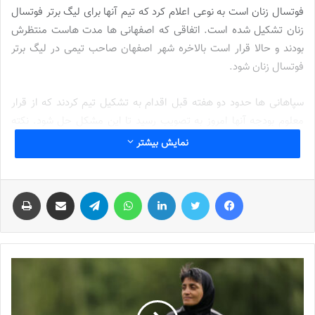
فوتسال زنان است به نوعی اعلام کرد که تیم آنها برای لیگ برتر فوتسال
زنان تشکیل شده است. اتفاقی که اصفهانی ها مدت هاست منتظرش
بودند و حالا قرار است بالاخره شهر اصفهان صاحب تیمی در لیگ برتر
فوتسال زنان شود.
سپاهانی ها حدود دو هفته قبل اقدام به تشکیل تیم کردند که از قرار
معلوم بودجه آنها امروز به تصویب رسید تا این مشکل حل شود. نکته
منفی اما این است که باشگاه سپاهان ابتدا باید تیم‌داری خود را اعلام
نمایش بیشتر
می کرد و پس از آن فراخوان می داد که تا این لحظه فقط به یک
فراخوان بسنده کرده اند.
فیس بوک
توییتر
لینکدین
واتس آپ
تلگرام
اشتراک گذاری از طریق ایمیل
چاپ
برنامه سپاهانی ها در
فوتسال زنان
به این صورت است که سال اول را در
لیگ بمانند، سال دوم به جمع مدعیان بپیوندند و سال سوم هم قهرمان
شوند. باید دید این برنامه چگونه پیش خواهد رفت.
نوشته های مشابه