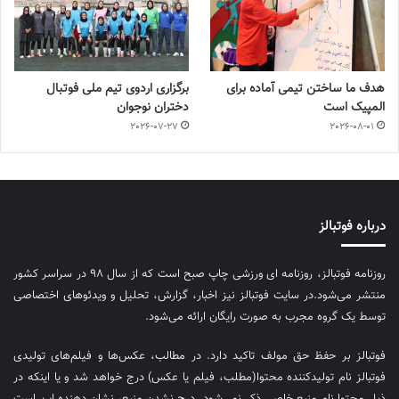
هدف ما ساختن تیمی آماده برای
برگزاری اردوی تیم ملی فوتبال
المپیک است
دختران نوجوان
2026-07-27
2026-08-01
درباره فوتبالز
روزنامه فوتبالز، روزنامه ای ورزشی چاپ صبح است که از سال ۹۸ در سراسر کشور
منتشر می‌شود.در سایت فوتبالز نیز اخبار، گزارش، تحلیل و ویدئوهای اختصاصی
توسط یک گروه مجرب به صورت رایگان ارائه می‌شود.
فوتبالز بر حفظ حق مولف تاکید دارد. در مطالب، عکس‌ها و فیلم‌های تولیدی
فوتبالز نام تولیدکننده محتوا(مطلب، فیلم یا عکس) درج خواهد شد و یا اینکه در
ذیل محتوا نام منبع خاصی ذکر نمی‌‎شود. درج نشدن منبع، نشان دهنده این است