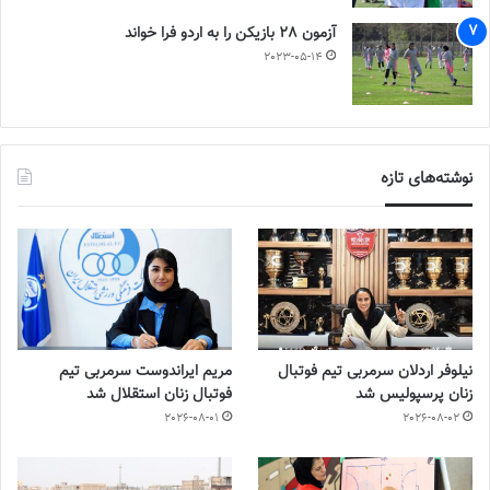
آزمون 28 بازیکن را به اردو فرا خواند
2023-05-14
نوشته‌های تازه
نیلوفر اردلان سرمربی تیم فوتبال
مریم ایراندوست سرمربی تیم
زنان پرسپولیس شد
فوتبال زنان استقلال شد
2026-08-01
2026-08-02