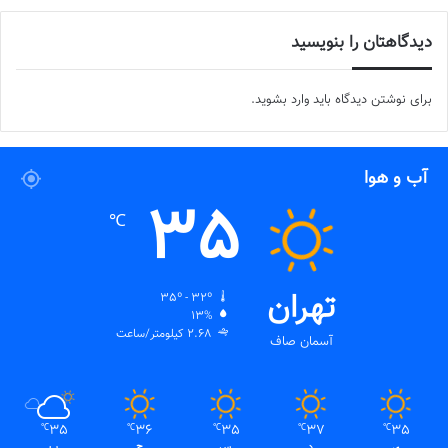
دیدگاهتان را بنویسید
برای نوشتن دیدگاه باید
وارد بشوید
.
آب و هوا
35
℃
تهران
35º - 32º
13%
2.68 کیلومتر/ساعت
آسمان صاف
35
36
35
37
35
℃
℃
℃
℃
℃
ی
د
س
چ
پ