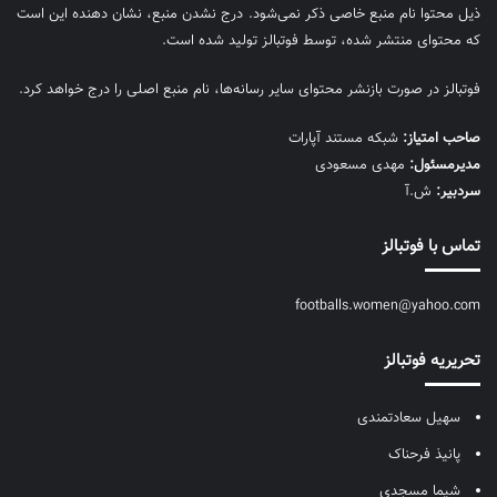
ذیل محتوا نام منبع خاصی ذکر نمی‌‎شود. درج نشدن منبع، نشان دهنده این است
که محتوای منتشر شده، توسط فوتبالز تولید شده است.
فوتبالز در صورت بازنشر محتوای سایر رسانه‌ها، نام منبع اصلی را درج خواهد کرد.
صاحب امتیاز:
شبکه مستند آپارات
مديرمسئول:
مهدی مسعودی
سردبیر:
ش.آ
تماس با فوتبالز
footballs.women@yahoo.com
تحریریه فوتبالز
سهیل سعادتمندی
پانیذ فرحناک
شیما مسجدی