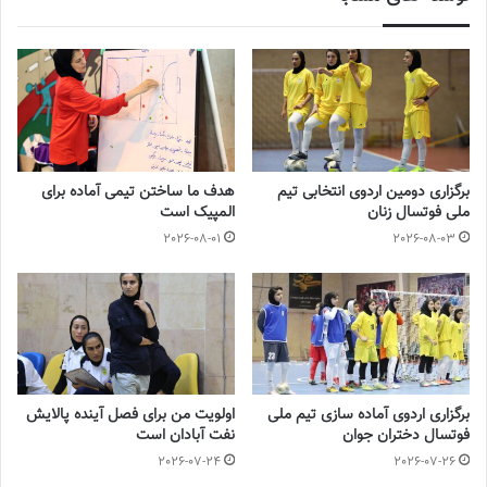
برگزاری دومین اردوی انتخابی تیم
هدف ما ساختن تیمی آماده برای
ملی فوتسال زنان
المپیک است
💻منبع:پایگاه خبری2020 📸عکس:فاطمه شمس
2026-08-01
2026-08-03
◾️
با فوتبالز همراه شوید
◾️
فوتبالز
را در اینستاگرام دنبال کنید
footballs.women@
◾️
برگزاری اردوی آماده سازی تیم ملی
اولویت من برای فصل آینده پالایش
فوتسال دختران جوان
نفت آبادان است
برچسب ها
زنان
فوتسال بانوان
فوتسال زنان
2026-07-24
2026-07-26