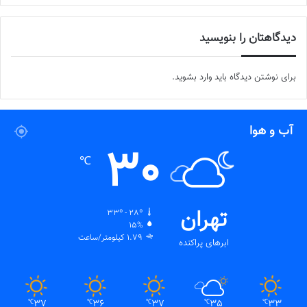
دیدگاهتان را بنویسید
برای نوشتن دیدگاه باید
وارد بشوید
.
آب و هوا
30
℃
تهران
33º - 28º
15%
1.79 کیلومتر/ساعت
ابرهای پراکنده
37
36
37
35
33
℃
℃
℃
℃
℃