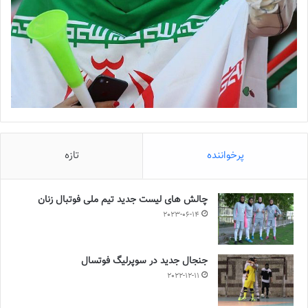
پرخواننده
تازه
چالش هاى ليست جدید تيم ملى فوتبال زنان
2023-06-14
جنجال جدید در سوپرلیگ فوتسال
2022-12-11