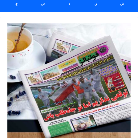
ش
ی
د
س
چ