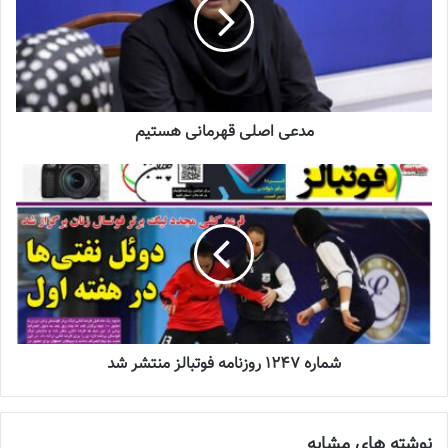
برگزاری اردوی انتخابی تیم ملی فوتسال
بانوان
2023-08-01
مدعی اصلی قهرمانی هستیم
پالایش نفت آبادان- نفت امیدیه
مهرعظام تهران- مس رفسنجان
فولاد هرمزگان- ملی حفاری اهواز
سپاهان اصفهان هم در این هفته با قرعه استراحت رو به رو شد.
برنامه مسابقات لیگ برتر فوتسال زنان
شماره 1247 روزنامه فوتبالز منتشر شد
نوشته های مشابه