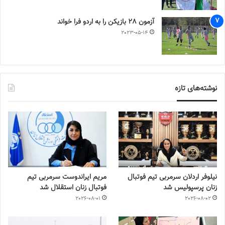
آزمون 28 بازیکن را به اردو فرا خواند
2023-05-14
نوشته‌های تازه
نیلوفر اردلان سرمربی تیم فوتبال
مریم ایراندوست سرمربی تیم
زنان پرسپولیس شد
فوتبال زنان استقلال شد
2026-08-01
2026-08-02