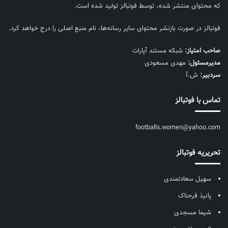
که محتوای منتشر شده، توسط فوتبالز تولید شده است.
فوتبالز در صورت بازنشر محتوای سایر رسانه‌ها، نام منبع اصلی را درج خواهد کرد.
صاحب امتیاز:
شبکه مستند آپارات
مديرمسئول:
مهدی مسعودی
سردبیر:
ش.آ
تماس با فوتبالز
footballs.women@yahoo.com
تحریریه فوتبالز
سهیل سعادتمندی
پانیذ فرحناک
شیما مسجدی