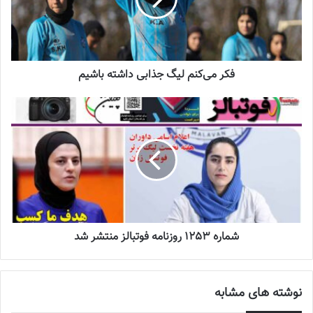
خودش را تقویت کرده است و به نظرم جز مدعیان قهرمانی به شمار
می‌رود.
نوشته های مشابه
فکر می‌کنم لیگ جذابی داشته باشیم
جنجال جدید در سوپرلیگ فوتسال
2022-12-11
لیست تیم ملی فوتسال زنان اعلام شد
2025-04-28
شماره 1253 روزنامه فوتبالز منتشر شد
سرنوشت عجیب ستاره ایرانی در تورکال
2023-05-12
نوشته های مشابه
برگزاری اردوی انتخابی تیم ملی فوتسال