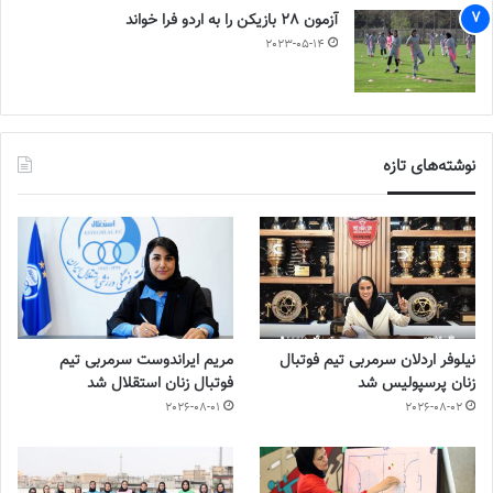
آزمون 28 بازیکن را به اردو فرا خواند
2023-05-14
نوشته‌های تازه
نیلوفر اردلان سرمربی تیم فوتبال
مریم ایراندوست سرمربی تیم
زنان پرسپولیس شد
فوتبال زنان استقلال شد
2026-08-01
2026-08-02