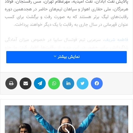
پالایش نفت آبادان، نفت امیدیه، مهرعظام تهران، مس رفسنجان، فولاد
هرمزگان، ملی حفاری اهواز و سپاهان تیم‌های حاضر در هجدهمین دوره
رقابت‌های لیگ برتر هستند که به صورت رفت و برگشت برای کسب
عنوان قهرمانی در سال جاری به رقابت با یک دیگر خواهند پرداخت.
فاطمه شریف
، سرمربی تیم فوتسال سایپا در خصوص میزان آمادگی
شاگردانش برای حضور در این دوره از رقابت‌ها اظهار کرد: ما جزو
تیم‌هایی بودیم که تلاش کردیم تیم را بر اساس برنامه قبلی که از سوی
نمایش بیشتر
سازمان لیگ و فدراسیون اعلام شد برای بازی‌های لیگ آماده کنیم.
بنابراین خیلی زود استارت تمرینات زده شد اما تعویق دو هفته‌ای
فیس بوک
توییتر
لینکدین
واتس آپ
تلگرام
اشتراک گذاری از طریق ایمیل
چاپ
مسابقات به نوعی باعث شد تیم ما متضرر شود.
بازی نخست‌مان برابر یک تیم مدعی است
وی افزود: به هر شکل وقتی تمرینات طولانی می‌شود بازیکنان دچار
تمرین زدگی می‌شوند که اتفاق خوبی برای هیچ تیم نیست. اما در
مجموع شکر خدا شرایط خوبی داریم و بازیکنان آماده رقابت با تیم‌های
حریف هستند. مسابقه اول ما با تیم رایزکو است که چند سالی در
فوتسال زنان حضور خوبی دارد و امسال هم جذب مهره‌های مناسب