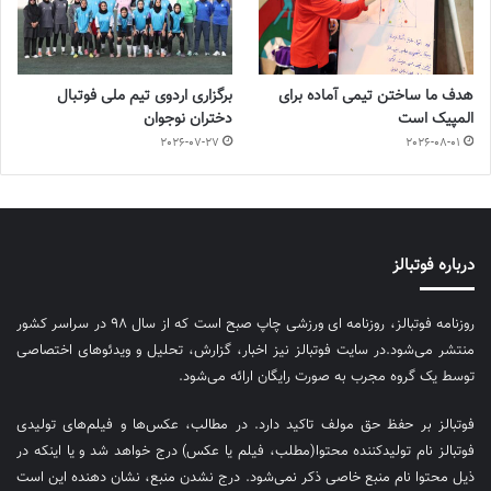
هدف ما ساختن تیمی آماده برای
برگزاری اردوی تیم ملی فوتبال
المپیک است
دختران نوجوان
2026-07-27
2026-08-01
درباره فوتبالز
روزنامه فوتبالز، روزنامه ای ورزشی چاپ صبح است که از سال ۹۸ در سراسر کشور
منتشر می‌شود.در سایت فوتبالز نیز اخبار، گزارش، تحلیل و ویدئوهای اختصاصی
توسط یک گروه مجرب به صورت رایگان ارائه می‌شود.
فوتبالز بر حفظ حق مولف تاکید دارد. در مطالب، عکس‌ها و فیلم‌های تولیدی
فوتبالز نام تولیدکننده محتوا(مطلب، فیلم یا عکس) درج خواهد شد و یا اینکه در
ذیل محتوا نام منبع خاصی ذکر نمی‌‎شود. درج نشدن منبع، نشان دهنده این است