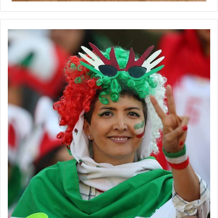
بازی از قبل قابل حدس نباشد هیجان آن مسابقه هم افزایش پیدا
می‌کند در چنین شرایطی قطعاً لیگ جذاب و با کیفیتی را هم شاهد
خواهیم بود. این فصل به معنای واقعی همه تیم‌ها خوب بسته شدند.
نفت آبادان با حفظ شاکله فصل گذشته خود در اندیشه قهرمانی است
تیم حفاری هم با تقویت مناسب تیمش می‌خواهد در قامت مدعی
قهرمانی ظاهر شود، سایر تیم‌ها مانند رایزکو نیز با همین هدف تیمش را
راهی مسابقات خواهد کرد. به همین منظور معتقدم این فصل باید
منتظر یک لیگ پویا و جذاب باشیم.
💻منبع:مهر 📸عکس:پایگاه خبری فوتسال ✍️خبرنگار:فریبا جلیل‌خانی
◾️
با فوتبالز همراه شوید
◾️
فوتبالز
را در اینستاگرام دنبال کنید
footballs.women@
◾️
برچسب ها
زنان
سایپا
فاطمه شریف
فوتسال زنان