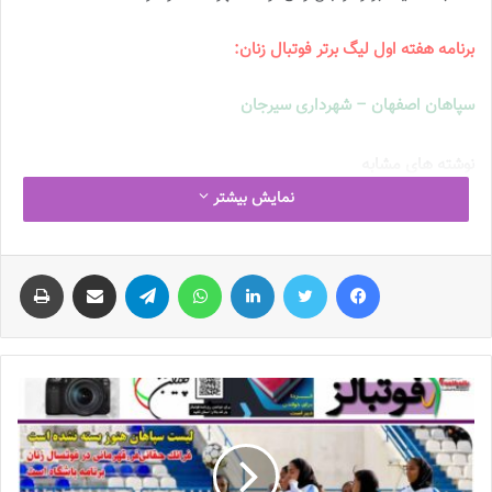
برنامه هفته اول لیگ برتر فوتبال زنان:
سپاهان اصفهان – شهرداری سیرجان
نوشته های مشابه
نمایش بیشتر
چالش هاى ليست جدید تيم ملى فوتبال
زنان
فیس بوک
توییتر
لینکدین
واتس آپ
تلگرام
اشتراک گذاری از طریق ایمیل
چاپ
2023-06-14
تازه‌ترین خبرها از درمان ۲ ملی‌پوش فوتبال
زنان
2023-12-24
دعوت آزمون از 30 بازیکن به اردوی تیم ملی
2023-03-21