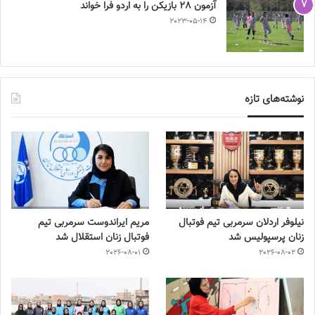
آزمون 28 بازیکن را به اردو فرا خواند
2023-05-14
نوشته‌های تازه
نیلوفر اردلان سرمربی تیم فوتبال
مریم ایراندوست سرمربی تیم
زنان پرسپولیس شد
فوتبال زنان استقلال شد
2026-08-01
2026-08-02