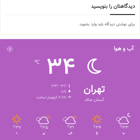
دیدگاهتان را بنویسید
برای نوشتن دیدگاه باید
وارد بشوید
.
آب و هوا
34
℃
تهران
34º - 31º
10%
2.68 کیلومتر/ساعت
آسمان صاف
37
35
31
34
33
℃
℃
℃
℃
℃
پ
ج
ش
ی
د