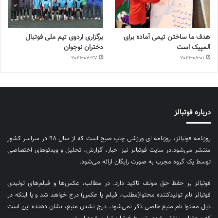
هدف ما ساختن تیمی آماده برای
برگزاری اردوی تیم ملی فوتبال
المپیک است
دختران نوجوان
2026-07-27
2026-08-01
درباره فوتبالز
روزنامه فوتبالز، روزنامه ای ورزشی چاپ صبح است که از سال ۹۸ در سراسر کشور
منتشر می‌شود.در سایت فوتبالز نیز اخبار، گزارش، تحلیل و ویدئوهای اختصاصی
توسط یک گروه مجرب به صورت رایگان ارائه می‌شود.
فوتبالز بر حفظ حق مولف تاکید دارد. در مطالب، عکس‌ها و فیلم‌های تولیدی
فوتبالز نام تولیدکننده محتوا(مطلب، فیلم یا عکس) درج خواهد شد و یا اینکه در
ذیل محتوا نام منبع خاصی ذکر نمی‌‎شود. درج نشدن منبع، نشان دهنده این است