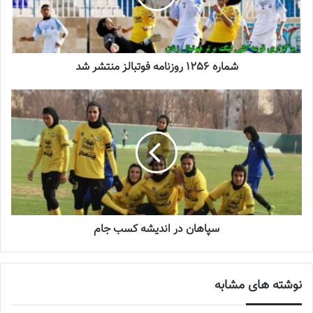
آینده درخشانی در انتظار فوتبال بانوان است
2022-12-10
شماره 1256 روزنامه فوتبالز منتشر شد
ستارگان سلیمی تنگستان – ملوان بندرانزلی
ایستا کردستان – پالایش گاز ایلام
خاتوم بم – پیکان تهران
نماینده البرز – تام اصفهان
سپاهان در اندیشه کسب جام
گلاره ناظمی
در حاشیه این مراسم اظهار داشت: در این مراسم
نمایندگان تیم‌های ستارگان سلیمی و پالایش گاز ایلام حضور نداشتند اما
نوشته های مشابه
قبل آغاز قرعه‌کشی اعلام حضور کردند.