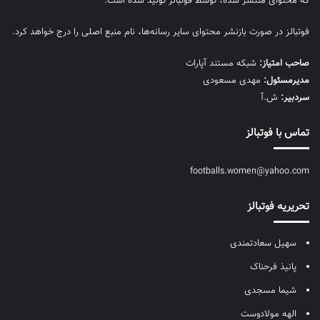
که محتوای منتشر شده، توسط فوتبالز تولید شده است.
فوتبالز در صورت بازنشر محتوای سایر رسانه‌ها، نام منبع اصلی را درج خواهد کرد.
صاحب امتیاز:
شبکه مستند آپارات
مديرمسئول:
مهدی مسعودی
سردبیر:
ش.آ
تماس با فوتبالز
footballs.women@yahoo.com
تحریریه فوتبالز
سهیل سعادتمندی
پانیذ فرحناک
شیما مسجدی
الهه مولادوست