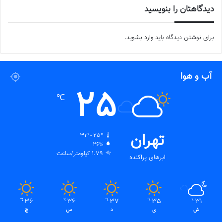
دیدگاهتان را بنویسید
برای نوشتن دیدگاه باید
وارد بشوید
.
آب و هوا
25
℃
تهران
31º - 25º
26%
1.79 کیلومتر/ساعت
ابرهای پراکنده
36
36
37
35
31
℃
℃
℃
℃
℃
ش
ی
د
س
چ