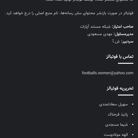
فوتبالز در صورت بازنشر محتوای سایر رسانه‌ها، نام منبع اصلی را درج خواهد کرد.
صاحب امتیاز:
شبکه مستند آپارات
مديرمسئول:
مهدی مسعودی
سردبیر:
ش.آ
تماس با فوتبالز
footballs.women@yahoo.com
تحریریه فوتبالز
سهیل سعادتمندی
پانیذ فرحناک
شیما مسجدی
الهه مولادوست