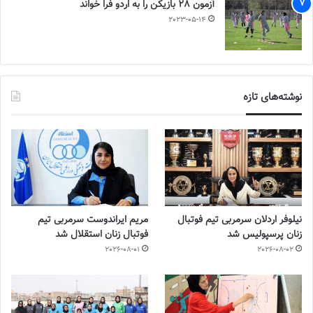
آزمون 28 بازیکن را به اردو فرا خواند
2023-05-14
نوشته‌های تازه
نیلوفر اردلان سرمربی تیم فوتبال
مریم ایراندوست سرمربی تیم
زنان پرسپولیس شد
فوتبال زنان استقلال شد
2026-08-01
2026-08-02