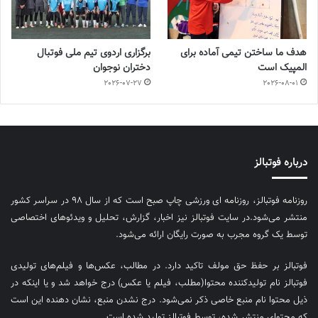
هدف ما ساختن تیمی آماده برای
برگزاری اردوی تیم ملی فوتبال
المپیک است
دختران نوجوان
2026-07-27
2026-08-01
درباره فوتبالز
روزنامه فوتبالز، روزنامه ای ورزشی چاپ صبح است که از سال ۹۸ در سراسر کشور
منتشر می‌شود.در سایت فوتبالز نیز اخبار، گزارش، تحلیل و ویدئوهای اختصاصی
توسط یک گروه مجرب به صورت رایگان ارائه می‌شود.
فوتبالز بر حفظ حق مولف تاکید دارد. در مطالب، عکس‌ها و فیلم‌های تولیدی
فوتبالز نام تولیدکننده محتوا(مطلب، فیلم یا عکس) درج خواهد شد و یا اینکه در
ذیل محتوا نام منبع خاصی ذکر نمی‌‎شود. درج نشدن منبع، نشان دهنده این است
که محتوای منتشر شده، توسط فوتبالز تولید شده است.