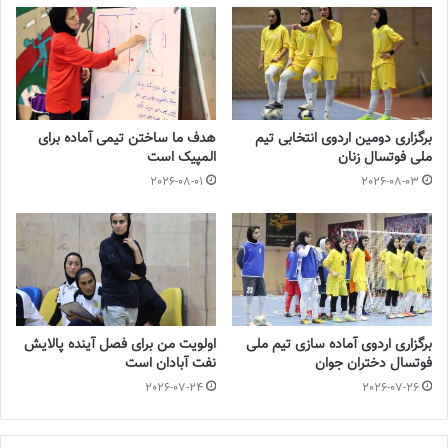
💻منبع:ایرنا 📸عکس:سوگند نظمی
◾️
با فوتبالز همراه شوید
◾️
فوتبالز
را در اینستاگرام دنبال کنید
footballs.women@
◾️
برگزاری دومین اردوی انتخابی تیم
هدف ما ساختن تیمی آماده برای
ملی فوتسال زنان
المپیک است
برچسب ها
زنان
فوتسال بانوان
ملی حفاری اهواز
منیژه زیبا
2026-08-01
2026-08-03
برگزاری اردوی آماده سازی تیم ملی
اولویت من برای فصل آینده پالایش
فوتسال دختران جوان
نفت آبادان است
2026-07-24
2026-07-26