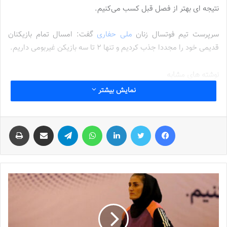
نتیجه ای بهتر از فصل قبل کسب می‌کنیم.
سرپرست تیم فوتسال زنان
ملی حفاری
گفت: امسال تمام بازیکنان
قدیمی خود را مجددا جذب کردیم و تنها ۲ تا سه بازیکن غیربومی داریم.
نوشته های مشابه
نمایش بیشتر
جنجال جدید در سوپرلیگ فوتسال
2022-12-11
فیس بوک
توییتر
لینکدین
واتس آپ
تلگرام
اشتراک گذاری از طریق ایمیل
چاپ
لیست تیم ملی فوتسال زنان اعلام شد
2025-04-28
سرنوشت عجیب ستاره ایرانی در تورکال
2023-05-12