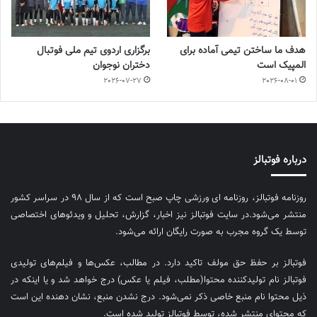
هدف ما ساختن تیمی آماده برای
برگزاری اردوی تیم ملی فوتبال
المپیک است
دختران نوجوان
2026-07-27
2026-08-01
درباره فوتبالز
روزنامه فوتبالز، روزنامه ای ورزشی چاپ صبح است که از سال ۹۸ در سراسر کشور
منتشر می‌شود.در سایت فوتبالز نیز اخبار، گزارش، تحلیل و ویدئوهای اختصاصی
توسط یک گروه مجرب به صورت رایگان ارائه می‌شود.
فوتبالز بر حفظ حق مولف تاکید دارد. در مطالب، عکس‌ها و فیلم‌های تولیدی
فوتبالز نام تولیدکننده محتوا(مطلب، فیلم یا عکس) درج خواهد شد و یا اینکه در
ذیل محتوا نام منبع خاصی ذکر نمی‌‎شود. درج نشدن منبع، نشان دهنده این است
که محتوای منتشر شده، توسط فوتبالز تولید شده است.