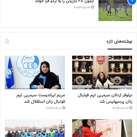
آزمون 28 بازیکن را به اردو فرا خواند
2023-05-14
نوشته‌های تازه
نیلوفر اردلان سرمربی تیم فوتبال
مریم ایراندوست سرمربی تیم
زنان پرسپولیس شد
فوتبال زنان استقلال شد
2026-08-01
2026-08-02