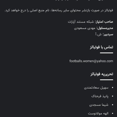
فوتبالز در صورت بازنشر محتوای سایر رسانه‌ها، نام منبع اصلی را درج خواهد کرد.
صاحب امتیاز:
شبکه مستند آپارات
مديرمسئول:
مهدی مسعودی
سردبیر:
ش.آ
تماس با فوتبالز
footballs.women@yahoo.com
تحریریه فوتبالز
سهیل سعادتمندی
پانیذ فرحناک
شیما مسجدی
الهه مولادوست