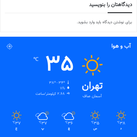
دیدگاهتان را بنویسید
برای نوشتن دیدگاه باید
وارد بشوید
.
آب و هوا
35
℃
تهران
38º - 34º
11%
2.68 کیلومتر/ساعت
آسمان صاف
37
37
36
35
38
℃
℃
℃
℃
℃
د
س
چ
پ
ج