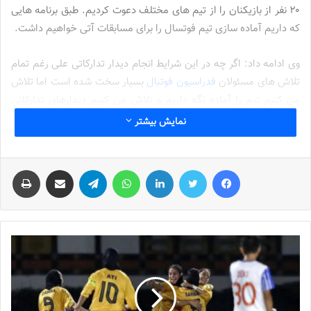
۲۰ نفر از بازیکنان را از تیم های مختلف دعوت کردیم. طبق برنامه هایی
که داریم آماده سازی تیم فوتسال را برای مسابقات آتی خواهیم داشت.
وی ادامه داد: اگر چه در این شرایط انجام دیدار تدارکاتی علی رغم تمام
تلاش های مسئولان
فدراسیون فوتبال
بسیار سخت شده است اما تلاش
می کنیم تیم را آماده نگه داریم و تلاش می کنیم دیدارهای تدارکاتی
خارج از ایران را برنامه ریزی کنیم. امیدوار هستم این اتفاق بیفتد و تیم
نمایش بیشتر
ملی فوتسال زنان با آمادگی خوب در مسابقات جام ملت های آسیا در
اردیبهشت سال آینده شرکت کند.
فیس بوک
توییتر
لینکدین
واتس آپ
تلگرام
اشتراک گذاری از طریق ایمیل
چاپ
💻منبع:مهر📸عکس:سهیل سعادتمندی ✍️خبرنگار:میثم احمدی
نوشته های مشابه
جنجال جدید در سوپرلیگ فوتسال
2022-12-11