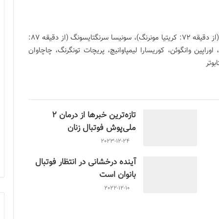
یادا سنگیونگ، کانجاناپورن سانگکون، تیپکریتا اونسامایی (از دقیقه 72: کریتیا مونرنگ)، سونیسا سرنگتایسونگ (از دقیقه 87:
 اوراپین وانگوئن، کوریسارا لیمپاوانیچ، پریچات تونگرنگ، چاچاوان
تازه‌ترین خبرها از درمان ۲
ملی‌پوش فوتبال زنان
2023-12-24
آینده درخشانی در انتظار فوتبال
بانوان است
2022-12-10