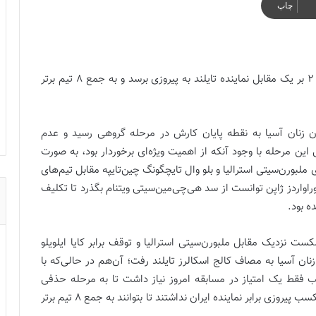
چاپ
خاتون با ثبت کامبک برابر کالج اسکالرز توانست با نتیجه 2 بر یک مقابل نماینده تایلند به پیروزی برسد و به جمع 8 تیم برتر
ن زنان آسیا به نقطه پایان کارش در مرحله گروهی رسید و عدم
قات روز پایانی این مرحله با وجود آنکه از اهمیت ویژه‌ای برخوردار بود، به صورت
د! مسابقات امروز با برتری 4گله تیم‌های ملبورن‌سیتی استرالیا و بلو وال تایچگونگ چین‌تایپه مقابل تیم‌های
 اوراواردز ژاپن توانست از سد هی‌چی‌مین‌سیتی ویتنام بگذرد تا تکلیف
کست نزدیک مقابل ملبورن‌سیتی استرالیا و توقف برابر کایا ایلویلو
ان آسیا به مصاف کالج اسکالرز تایلند رفت؛ آن‌هم در حالی‌که با
فقط یک امتیاز در مسابقه امروز نیاز داشت تا به مرحله حذفی
صعود کند و در آن‌سوی میدان، تایلندی‌ها راه چاره‌ای جز کسب پیروزی برابر نماینده ایران نداشتند تا بتوانند به جمع 8 تیم برتر