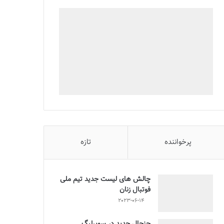
پرخواننده
تازه
چالش هاى ليست جدید تيم ملى
فوتبال زنان
2023-06-14
جنجال جدید در سوپرلیگ