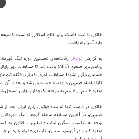
صعود خاتون به جمع 8 تيم برتر آسيا ||
قاره آسیا راه یافت.
به گزارش
فوتبالز
رقابت‌های نخستین دوره لیگ قهرمانا
برنامه‌ریزی صحیح (AFC) باعث شد تا مساب
همزمان برگزار نشو
کایا ایلویلو فیلیپین و اودیشا هند دنبال شد و بعد از آن،
صعود 6 تیم از 8 تیم به مرحله یک‌چهارم نهایی مسجل شده بود.
خاتون در قامت تنها نماینده فوتبال زنان ایران بعد از ش
فیلیپین، در آخرین مسابقه مرحله گروهی لیگ قهرمانان زن
توجه به شکست سنگین نماینده فیلیپین، خاتون به کسب 