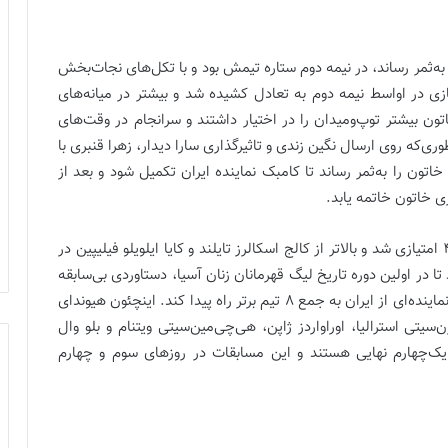
ه‌ثمر رساند، در نیمه دوم ستاره تیمش بود و با تکل‌های نجات‌بخش
بازی در اواسط نیمه دوم به تعادل کشیده شد و بیشتر در میانه‌های
اتون بیشتر توپ‌ومیدان را در اختیار داشتند و سرانجام در وقت‌های
که روی ارسال نگین زندی و تاثیرگذاری سارا دیدار، زهرا قنبری با
 پرقدرت در دقیقه (4+90) گل برتری خاتون را به‌ثمر رساند تا کامبک نماینده ایران تکمیل شود و بعد از
تری خاتون خاتمه یابد.
خاتون با ثبت کامبک و رسیدن به پیروزی در بازی امروز، 4 امتیازی شد و بالاتر از کالج اسکالرز تایلند و کایا ایلویلو فیلیپین در
 در اولین دوره تاریخ لیگ قهرمانان زنان آسیا، دستاوردی بی‌سابقه
در فوتبال زنان (در عرصه باشگاهی و ملی) به‌ثبت برسد و نماینده‌ای از ایران به جمع 8 تیم برتر راه پیدا کند. اینچئون هیوندای
سیتی استرالیا، اوراواردز ژاپن، هی‌چی‌مین‌سیتی ویتنام و بلو وال
 یک‌چهارم نهایی هستند و این مسابقات در روزهای سوم و چهارم