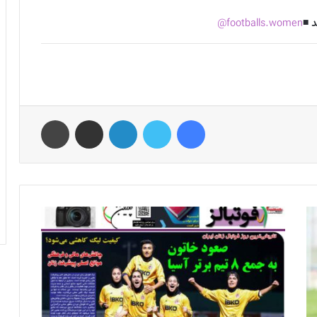
 ◾️
footballs.women@
فیس بوک
توییتر
لینکدین
اشتراک گذاری از طریق ایمیل
چاپ