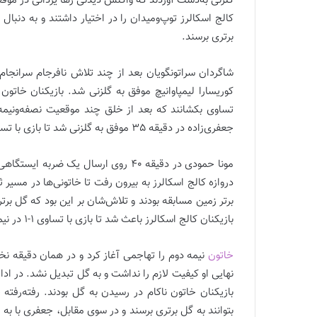
گلزنی به‌دست آوردند که واکنش دیدنی رها یزدانی در موقع
کالج اسکالرز توپ‌ومیدان را در اختیار داشتند و به دنبال
برتری برسند.
کوریسارا لیمپاوانیچ موفق به گلزنی شد. بازیکنان خاتون 
تساوی بکشانند که بعد از خلق چند موقعیت نصفه‌ونیمه،
جعفری‌زاده در دقیقه 35 موفق به گلزنی شد تا بازی با تساوی 1-1 دنبال شود.
مونا حمودی در دقیقه 40 روی ارسال یک 
دروازه کالج اسکالرز به بیرون رفت تا خاتونی‌ها در مسیر 
برتر زمین مسابقه بودند و تلاش‌شان بر این بود که گل برت
بازیکنان کالج اسکالرز باعث شد تا بازی با تساوی 1-1 در نیمه نخست به پایان برسد.
خاتون
نیمه دوم را تهاجمی آغاز کرد و در همان دقیقه ن
نهایی او کیفیت لازم را نداشت و به گل تبدیل نشد. در ا
بازیکنان خاتون ناکام در رسیدن به گل بودند. رفته‌رفته 
بتوانند به گل برتری برسند و در سوی مقابل، جعفری با به م