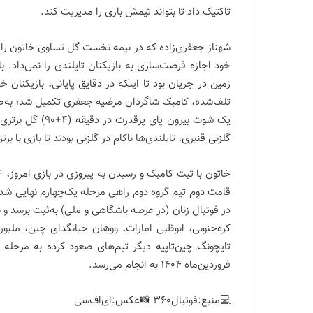
تاکتیک داد تا بتواند تیمش بازی را مدیریت کند.
شهناز جعفری‌زاده که در نیمه نخست گل تساوی خاتون را ب
خود اجازه فرصت‌سازی به بازیکنان تایلندی را نمی‌داد. 
زمین در جریان بود تا اینکه در دقایق پایانی، بازیکنان خ
تلف‌شده، کامبک شاگردان مرضیه جعفری تکمیل شد؛ به‌طوری‌
یک شوت بیرون پای
گلزنی قنبری، تایلندی‌ها ناکام در گلزنی بودند تا بازی با بر
قامت دوم تیم گروه دوم راهی مرحله یک‌چهارم نهایی شد تا
کره‌جنوبی، ابوظبی امارات، ووهان جیانگدای چین، ملبورن‌
تایچونگ چین‌تاپیه دیگر تیم‌های صعود کرده به مرحله
فروردین‌ماه 1404 به انجام می‌رسد.
💻منبع:فوتبال360 📸عکس:ای‌اف‌سی