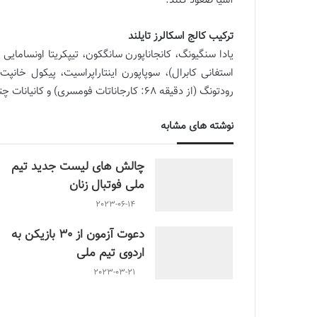
آسیا صعود کنند.
ترکیب کالج اسکالرز تایلند
استفانی کابرال)، سوپاپورن اینتاراپراسیت، پیکول خانپت،
رودتونگ (از دقیقه 68: کارجاناتات فومسری) و کانیانات چتابوتر
نوشته های مشابه
چالش هاى ليست جدید تيم
ملى فوتبال زنان
2023-06-14
دعوت آزمون از 30 بازیکن به
اردوی تیم ملی
2023-03-21