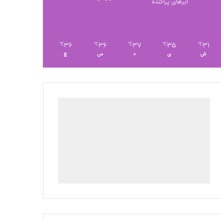
ابرهای پراکنده
36
36
37
35
31
℃
℃
℃
℃
℃
ش
ی
د
س
چ