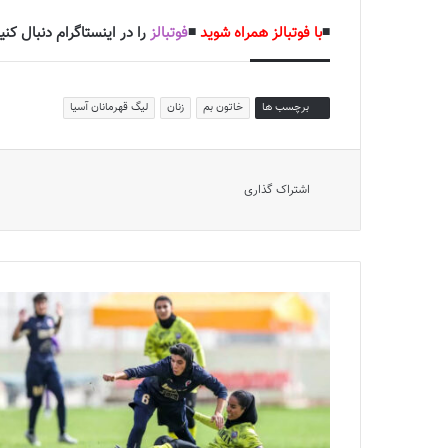
◾️
با فوتبالز همراه شوید
◾️
فوتبالز
را در اینستاگرام دنبال کنید
برچسب ها
خاتون بم
زنان
لیگ قهرمانان آسیا
اشتراک گذاری