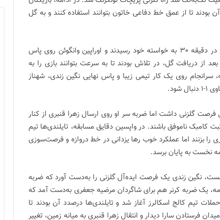
یت تک‌به‌تک سد راه گلزنی پریچات تونگرنگ شد. در ادامه، بازیکنان
 آن بودند تا از عمق خط دفاعی خاتون بتوانند استفاده کنند و به گل
شاگردان سراتونگویان بعد از چند تلاش نافرجام سرانجام در دقیقه 30 به خواسته خود رسیدند و اوراپین وانگوئن روی پاس
بعد از دریافت گل، در تلاش بودند تا به سرعت بتوانند بازی را به
 سرانجام روی یک کار تیمی زیبا و پاس نهایی نگین زندی، شهناز
ضربه ایستگاهی فرصت گلزنی داشت اما ضربه سر او روی ارسال زهرا قنبری از کنار
ثبت کامبک ناموفق باشند. در واپسین دقایق مسابقه، تایلندی‌ها تیم
ری را بزنند اما عملکرد خوب رها یزدانی در خط دروازه و فرصت‌سوزی
خست، نگین زندی یک فرصت ایده‌آل گلزنی را به‌دست آورد که ضربه
دامه، یک ضربه کرنر هم برای شاگردان مرضیه جعفری به‌دست آمد که
حملات تیم کالج اسکالرز آغاز شد و تایلندی‌ها درصدد آن بودند تا
یدان فرستادن سارا دیدار و انتقال زهرا قنبری به میانه زمین، تغییر