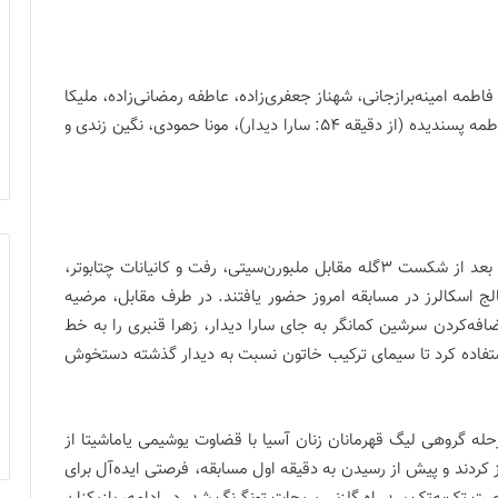
 (از دقیقه 77: سمیه اسدیان)، فاطمه امینه‌برازجانی، شهناز جعفری‌زاده، عاطفه رمضانی‌زاده، ملیکا
متولی، فاطمه گرائیلی (از دقیقه (10+90): مریم دینی)، فاطمه پسندیده (از دقیقه 54: سارا دیدار)، مونا حمودی، نگین زندی و
نونگروتای سراتونگویان به سراغ 3 تغییر در ترکیب تیمش بعد از شکست 3گله مقابل ملبورن‌سیتی، رفت و کانیانات چتابوتر،
الج اسکالرز در مسابقه امروز حضور یافتند. در طرف مقابل، مرضیه
فه‌کردن سرشین کمانگر به جای سارا دیدار، زهرا قنبری را به خط
تفاده کرد تا سیمای ترکیب خاتون نسبت به دیدار گذشته دستخوش
آخرین بازی مرحله گروهی لیگ قهرمانان زنان آسیا با قضاوت یوشیمی یاماشیتا از
غاز کردند و پیش از رسیدن به دقیقه اول مسابقه، فرصتی ایده‌آل برای