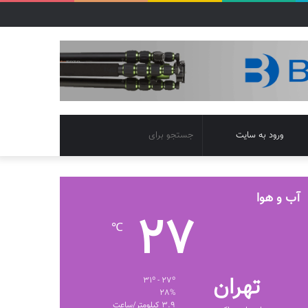
تغییر
جستجو
ورود به سایت
پوسته
برای
آب و هوا
27
℃
تهران
31º - 27º
28%
3.9 کیلومتر/ساعت