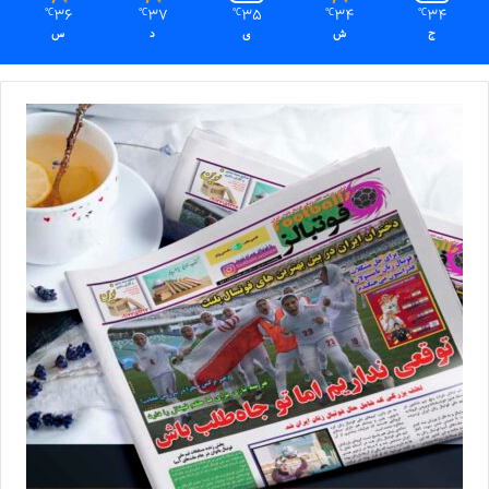
36
37
35
34
34
℃
℃
℃
℃
℃
ج
ش
ی
د
س