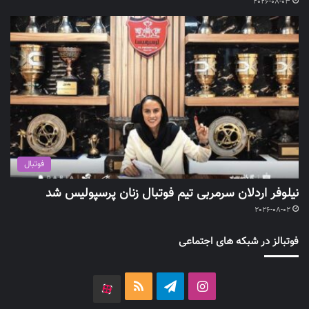
2026-08-03
فوتبال
نیلوفر اردلان سرمربی تیم فوتبال زنان پرسپولیس شد
2026-08-02
فوتبالز در شبکه های اجتماعی
اینستاگرام
تلگرام
خوراک
آپارات