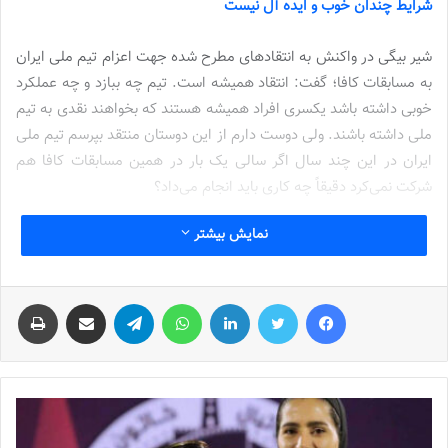
شرایط چندان خوب و ایده آل نیست
شیر بیگی در واکنش به انتقادهای مطرح شده جهت اعزام تیم ملی ایران
به مسابقات کافا؛ گفت: انتقاد همیشه است. تیم چه ببازد و چه عملکرد
خوبی داشته باشد یکسری افراد همیشه هستند که بخواهند نقدی به تیم
ملی داشته باشند. ولی دوست دارم از این دوستان منتقد بپرسم تیم ملی
ایران در این چند سال اگر سالی یک بار در همین مسابقات کافا هم
شرکت نمی‌کرد دقیقاً چه کاری باید انجام می‌داد؟
نمایش بیشتر
نوشته های مشابه
شماره 772 روزنامه فوتبالز منتشر شد
فیس بوک
توییتر
لینکدین
واتس آپ
تلگرام
اشتراک گذاری از طریق ایمیل
چاپ
2022-12-16
شماره 1054 روزنامه فوتبالز منتشر شد
2023-12-25