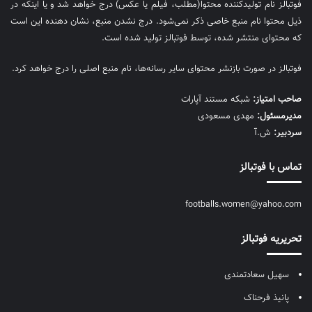
فوتبالز نام تولیدکننده محتوا(مطلب، فیلم یا عکس) درج خواهد شد و یا اینکه در
ذیل محتوا نام منبع خاصی ذکر نمی‌‎شود. درج نشدن منبع، نشان دهنده این است
که محتوای منتشر شده، توسط فوتبالز تولید شده است.
فوتبالز در صورت بازنشر محتوای سایر رسانه‌ها، نام منبع اصلی را درج خواهد کرد.
صاحب امتیاز:
شبکه مستند آپارات
مديرمسئول:
مهدی مسعودی
سردبیر:
ش.آ
تماس با فوتبالز
footballs.women@yahoo.com
تحریریه فوتبالز
سهیل سعادتمندی
پانیذ فرحناک