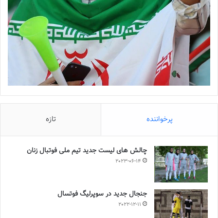
پرخواننده
تازه
چالش هاى ليست جدید تيم ملى فوتبال زنان
2023-06-14
جنجال جدید در سوپرلیگ فوتسال
2022-12-11