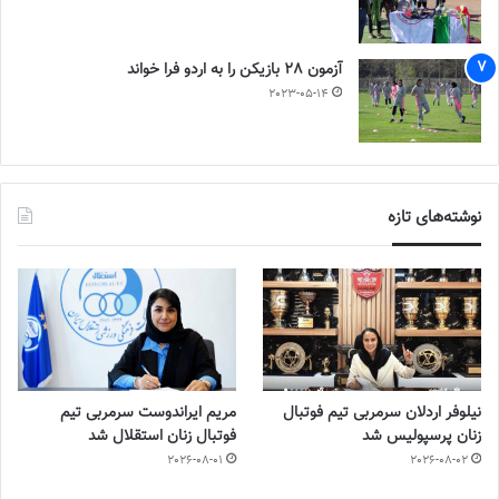
آزمون 28 بازیکن را به اردو فرا خواند
2023-05-14
نوشته‌های تازه
نیلوفر اردلان سرمربی تیم فوتبال
مریم ایراندوست سرمربی تیم
زنان پرسپولیس شد
فوتبال زنان استقلال شد
2026-08-01
2026-08-02