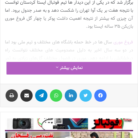
برگزار شد که در یکی از این دیدار ها تیم فوتبال ایستا کردستان توانست
با نتیجه هفت بر یک آوا تهران را شکست دهد و به صدر جدول برود. اما
آن چیزی که بیشتر از نتیجه اهمیت داشت پوکر یا چهار گل فروغ موری
بازیکن ۳۵ ساله ایستا بود.
فروغ موری
سال ها در خط حمله باشگاه های مختلف و تیم‌ ملی بود اما
در دو سه سال اخیر به دلیل مصدومیت های مختلف نتوانست راه
درخشانش را ادامه دهد. موری در فصول مختلف گل‌های زیادی به ثمر
رسانده و جزء مهاجمان خوب فوتبال زنان ایران به شمار می آید اما
نمایش بیشتر
همانطور که گفتیم در دو سه فصل اخیر نتوانست آنطور که باید در امر
گلزنی موفق باشد. سال گذشته این بازیکن به تیم فوتبال شهرداری
فیس بوک
توییتر
لینکدین
واتس آپ
تلگرام
اشتراک گذاری از طریق ایمیل
چاپ
سیرجان پیوست و مریم ایراندوست او را به خط دفاع برد. اتفاقی که همه
را شگفت زده کرد اما امسال این بازیکن به ایستا پیوست و به خط حمله
بازگشت.
موری در دو دیدار ابتدایی این فصل ۶ گل زده و به تنهایی در صدر جدول
گلزنان است. او حالا در ۳۵ سالگی بار دیگر به همان مهاجم زهردار