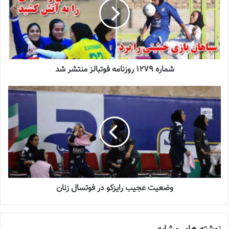
تبدیل شده و می تواند با ادامه این روند به مسن ترین خانم گل فوتبال
ایران تبدیل شود.
نوشته های مشابه
شماره 1279 روزنامه فوتبالز منتشر شد
چالش هاى ليست جدید تيم ملى فوتبال
زنان
2023-06-14
تازه‌ترین خبرها از درمان ۲ ملی‌پوش فوتبال
زنان
2023-12-24
دعوت آزمون از 30 بازیکن به اردوی تیم ملی
2023-03-21
وضعیت عجیب رایزکو در فوتسال زنان
آینده درخشانی در انتظار فوتبال بانوان است
2022-12-10