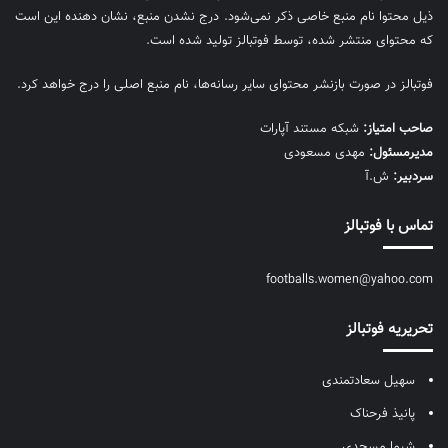
ذیل محتوا نام منبع خاصی ذکر نمی‌‎شود. درج نشدن منبع، نشان دهنده این است
که محتوای منتشر شده، توسط فوتبالز تولید شده است.
فوتبالز در صورت بازنشر محتوای سایر رسانه‌ها، نام منبع اصلی را درج خواهد کرد.
صاحب امتیاز:
شبکه مستند آپارات
مديرمسئول:
مهدی مسعودی
سردبیر:
ش.آ
تماس با فوتبالز
footballs.women@yahoo.com
تحریریه فوتبالز
سهیل سعادتمندی
پانیذ فرحناک
شیما مسجدی