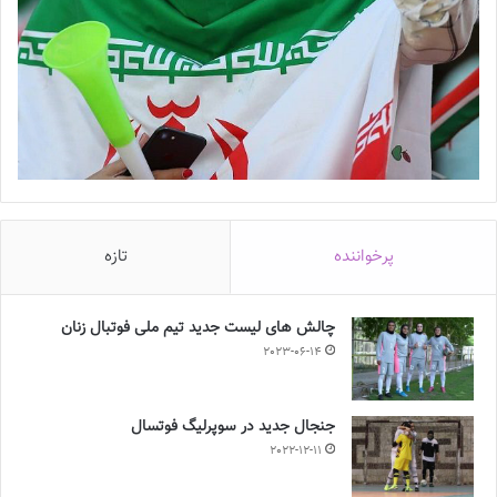
پرخواننده
تازه
چالش هاى ليست جدید تيم ملى فوتبال زنان
2023-06-14
جنجال جدید در سوپرلیگ فوتسال
2022-12-11