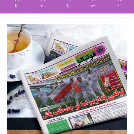
37
37
36
35
38
د
س
چ
پ
ج