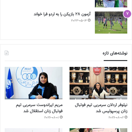
آزمون 28 بازیکن را به اردو فرا خواند
2023-05-14
نوشته‌های تازه
نیلوفر اردلان سرمربی تیم فوتبال
مریم ایراندوست سرمربی تیم
زنان پرسپولیس شد
فوتبال زنان استقلال شد
2026-08-01
2026-08-02