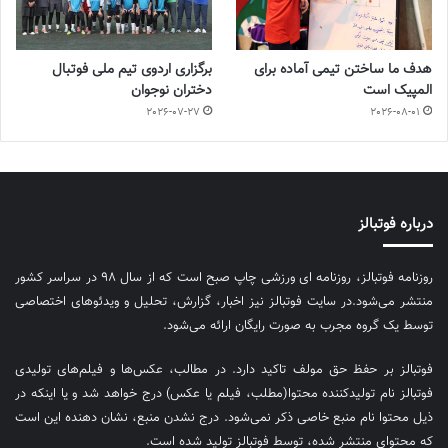
هدف ما ساختن تیمی آماده برای
برگزاری اردوی تیم ملی فوتبال
المپیک است
دختران نوجوان
2026-07-27
2026-08-01
درباره فوتبالز
روزنامه فوتبالز، روزنامه ای ورزشی چاپ صبح است که از سال ۹۸ در سراسر کشور
منتشر می‌شود.در سایت فوتبالز نیز اخبار، گزارش، تحلیل و ویدئوهای اختصاصی
توسط یک گروه مجرب به صورت رایگان ارائه می‌شود.
فوتبالز بر حفظ حق مولف تاکید دارد. در مطالب، عکس‌ها و فیلم‌های تولیدی
فوتبالز نام تولیدکننده محتوا(مطلب، فیلم یا عکس) درج خواهد شد و یا اینکه در
ذیل محتوا نام منبع خاصی ذکر نمی‌‎شود. درج نشدن منبع، نشان دهنده این است
که محتوای منتشر شده، توسط فوتبالز تولید شده است.