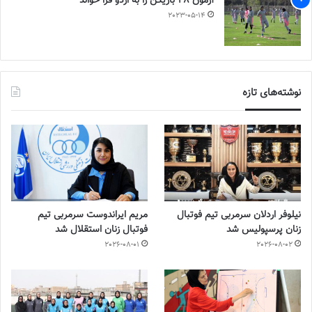
آزمون 28 بازیکن را به اردو فرا خواند
2023-05-14
نوشته‌های تازه
نیلوفر اردلان سرمربی تیم فوتبال
مریم ایراندوست سرمربی تیم
زنان پرسپولیس شد
فوتبال زنان استقلال شد
2026-08-01
2026-08-02