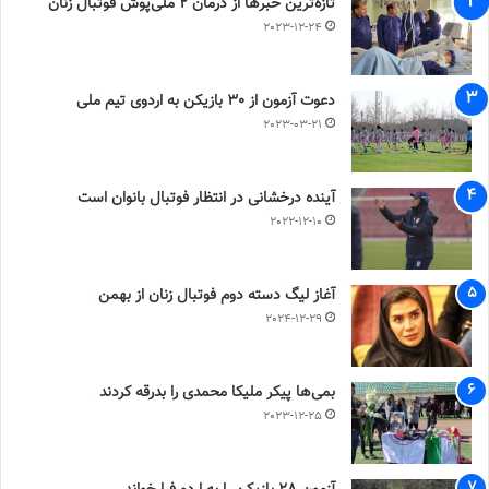
تازه‌ترین خبرها از درمان ۲ ملی‌پوش فوتبال زنان
2023-12-24
دعوت آزمون از 30 بازیکن به اردوی تیم ملی
2023-03-21
آینده درخشانی در انتظار فوتبال بانوان است
2022-12-10
آغاز لیگ دسته دوم فوتبال زنان از بهمن
2024-12-29
بمی‌ها پیکر ملیکا محمدی را بدرقه کردند
2023-12-25