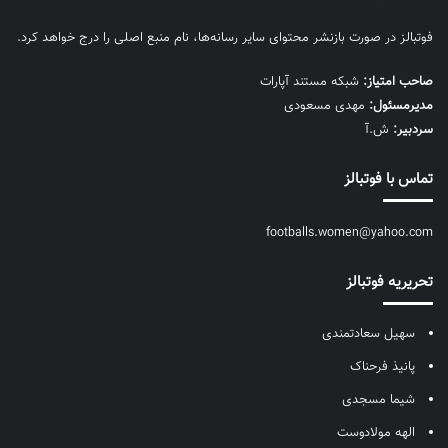
فوتبالز در صورت بازنشر محتوای سایر رسانه‌ها، نام منبع اصلی را درج خواهد کرد.
صاحب امتیاز:
شبکه مستند آپارات
مديرمسئول:
مهدی مسعودی
سردبیر:
ش.آ
تماس با فوتبالز
footballs.women@yahoo.com
تحریریه فوتبالز
سهیل سعادتمندی
پانیذ فرحناک
شیما مسجدی
الهه مولادوست