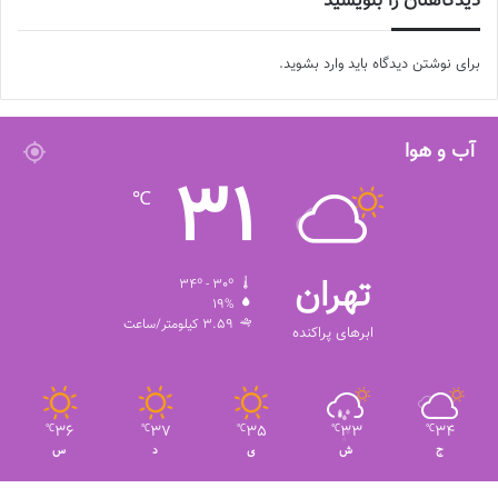
دیدگاهتان را بنویسید
برای نوشتن دیدگاه باید
وارد بشوید
.
آب و هوا
31
℃
تهران
34º - 30º
19%
3.59 کیلومتر/ساعت
ابرهای پراکنده
36
37
35
33
34
℃
℃
℃
℃
℃
ج
ش
ی
د
س