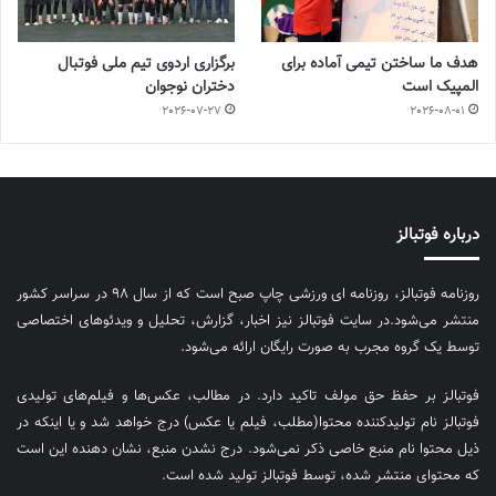
هدف ما ساختن تیمی آماده برای
برگزاری اردوی تیم ملی فوتبال
المپیک است
دختران نوجوان
2026-07-27
2026-08-01
درباره فوتبالز
روزنامه فوتبالز، روزنامه ای ورزشی چاپ صبح است که از سال ۹۸ در سراسر کشور
منتشر می‌شود.در سایت فوتبالز نیز اخبار، گزارش، تحلیل و ویدئوهای اختصاصی
توسط یک گروه مجرب به صورت رایگان ارائه می‌شود.
فوتبالز بر حفظ حق مولف تاکید دارد. در مطالب، عکس‌ها و فیلم‌های تولیدی
فوتبالز نام تولیدکننده محتوا(مطلب، فیلم یا عکس) درج خواهد شد و یا اینکه در
ذیل محتوا نام منبع خاصی ذکر نمی‌‎شود. درج نشدن منبع، نشان دهنده این است
که محتوای منتشر شده، توسط فوتبالز تولید شده است.