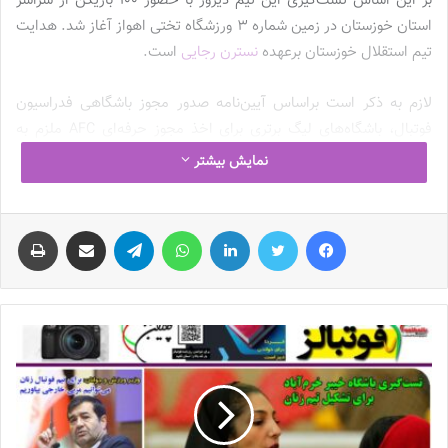
بر این اساس تست‌گیری این تیم دیروز با حضور ۱۰۰ بازیکن از سراسر
استان خوزستان در زمین شماره ۳ ورزشگاه تختی اهواز آغاز شد. هدایت
تیم استقلال خوزستان برعهده
نسترن رجایی
است.
لازم به ذکر است براساس آیین‌نامه صدور مجوز باشگاهی فدراسیون
فوتبال، باشگاه‌های لیگ برتری برای اخذ مجوز حرفه‌ای AFC ملزم به
تیم‌داری در بخش زنان هستند.
نمایش بیشتر
نوشته های مشابه
فیس بوک
توییتر
لینکدین
واتس آپ
تلگرام
اشتراک گذاری از طریق ایمیل
چاپ
چالش هاى ليست جدید تيم ملى فوتبال
زنان
2023-06-14
تازه‌ترین خبرها از درمان ۲ ملی‌پوش فوتبال
زنان
2023-12-24