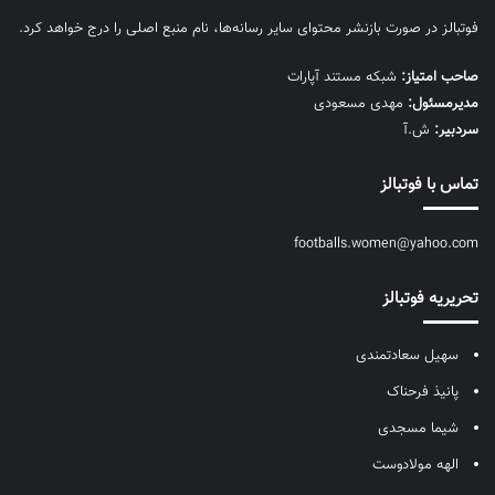
فوتبالز در صورت بازنشر محتوای سایر رسانه‌ها، نام منبع اصلی را درج خواهد کرد.
صاحب امتیاز:
شبکه مستند آپارات
مديرمسئول:
مهدی مسعودی
سردبیر:
ش.آ
تماس با فوتبالز
footballs.women@yahoo.com
تحریریه فوتبالز
سهیل سعادتمندی
پانیذ فرحناک
شیما مسجدی
الهه مولادوست