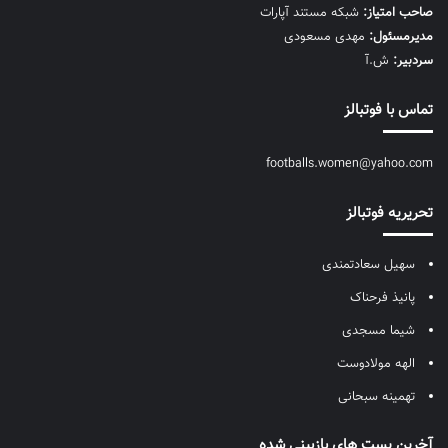
صاحب امتیاز:
شبکه مستند آپارات
مديرمسئول:
مهدی مسعودی
سردبیر:
ش.آ
تماس با فوتبالز
footballs.women@yahoo.com
تحریریه فوتبالز
سهیل سعادتمندی
پانیذ فرحناک
شیما مسجدی
الهه مولادوست
تهمینه سبحانی
آخرین پست های بازبینی شده