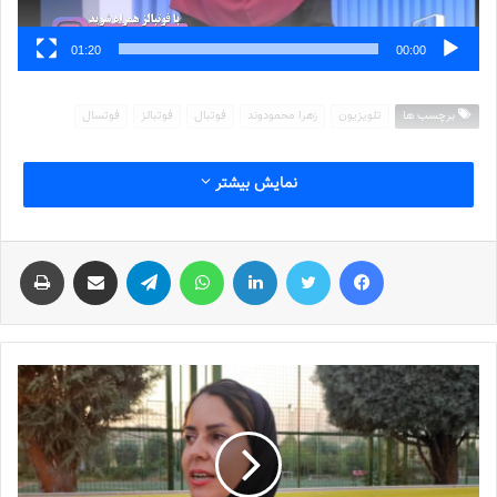
01:20
00:00
برچسب ها
تلویزیون
زهرا محمودوند
فوتبال
فوتبالز
فوتسال
نمایش بیشتر
فیس بوک
توییتر
لینکدین
واتس آپ
تلگرام
اشتراک گذاری از طریق ایمیل
چاپ