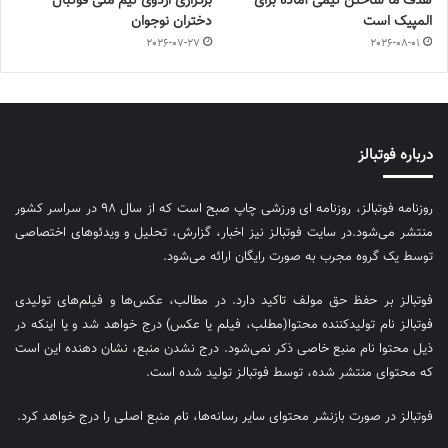
هدف ما ساختن تیمی آماده برای
برگزاری اردوی تیم ملی فوتبال
المپیک است
دختران نوجوان
2026-07-27
2026-08-01
درباره فوتبالز
روزنامه فوتبالز، روزنامه ای ورزشی چاپ صبح است که از سال ۹۸ در سراسر کشور
منتشر می‌شود.در سایت فوتبالز نیز اخبار، گزارش، تحلیل و ویدئوهای اختصاصی
توسط یک گروه مجرب به صورت رایگان ارائه می‌شود.
فوتبالز بر حفظ حق مولف تاکید دارد. در مطالب، عکس‌ها و فیلم‌های تولیدی
فوتبالز نام تولیدکننده محتوا(مطلب، فیلم یا عکس) درج خواهد شد و یا اینکه در
ذیل محتوا نام منبع خاصی ذکر نمی‌‎شود. درج نشدن منبع، نشان دهنده این است
که محتوای منتشر شده، توسط فوتبالز تولید شده است.
فوتبالز در صورت بازنشر محتوای سایر رسانه‌ها، نام منبع اصلی را درج خواهد کرد.