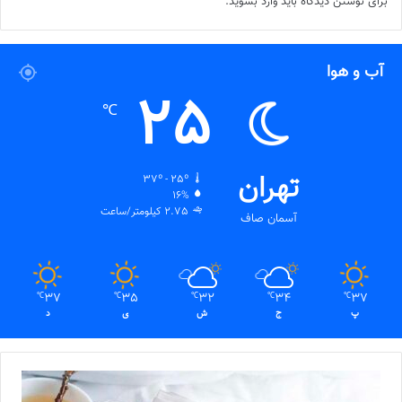
برای نوشتن دیدگاه باید
وارد بشوید
.
آب و هوا
25
℃
تهران
37º - 25º
16%
2.75 کیلومتر/ساعت
آسمان صاف
37
35
32
34
37
℃
℃
℃
℃
℃
پ
ج
ش
ی
د