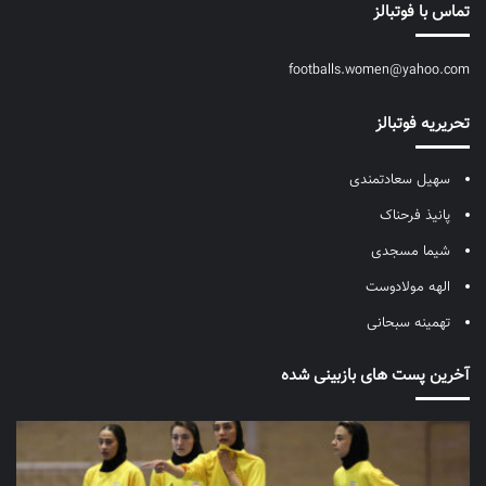
تماس با فوتبالز
footballs.women@yahoo.com
تحریریه فوتبالز
سهیل سعادتمندی
پانیذ فرحناک
شیما مسجدی
الهه مولادوست
تهمینه سبحانی
آخرین پست های بازبینی شده