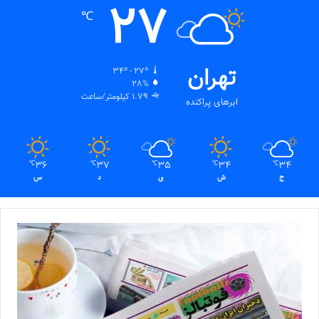
27
℃
تهران
34º - 27º
28%
1.79 کیلومتر/ساعت
ابرهای پراکنده
36
37
35
34
34
℃
℃
℃
℃
℃
ج
ش
ی
د
س