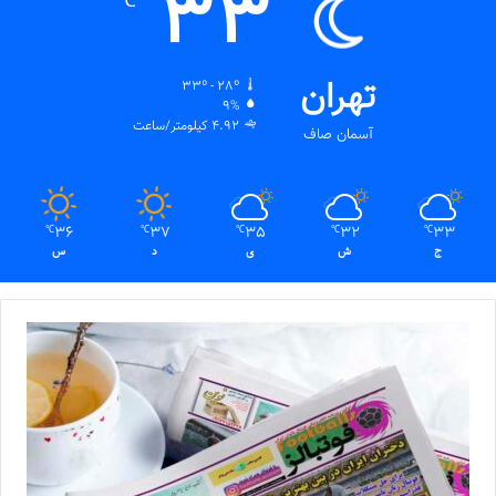
33
℃
تهران
33º - 28º
9%
4.92 کیلومتر/ساعت
آسمان صاف
36
37
35
32
33
℃
℃
℃
℃
℃
ج
ش
ی
د
س