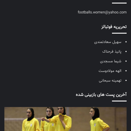
footballs.women@yahoo.com
تحریریه فوتبالز
سهیل سعادتمندی
پانیذ فرحناک
شیما مسجدی
الهه مولادوست
تهمینه سبحانی
آخرین پست های بازبینی شده