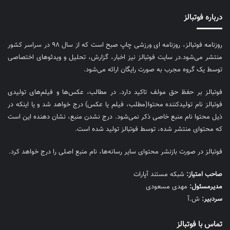
درباره فوتبالز
روزنامه فوتبالز، روزنامه ای ورزشی چاپ صبح است که از سال ۹۸ در سراسر کشور
منتشر می‌شود.در سایت فوتبالز نیز اخبار، گزارش، تحلیل و ویدئوهای اختصاصی
توسط یک گروه مجرب به صورت رایگان ارائه می‌شود.
فوتبالز بر حفظ حق مولف تاکید دارد. در مطالب، عکس‌ها و فیلم‌های تولیدی
فوتبالز نام تولیدکننده محتوا(مطلب، فیلم یا عکس) درج خواهد شد و یا اینکه در
ذیل محتوا نام منبع خاصی ذکر نمی‌‎شود. درج نشدن منبع، نشان دهنده این است
که محتوای منتشر شده، توسط فوتبالز تولید شده است.
فوتبالز در صورت بازنشر محتوای سایر رسانه‌ها، نام منبع اصلی را درج خواهد کرد.
صاحب امتیاز:
شبکه مستند آپارات
مديرمسئول:
مهدی مسعودی
سردبیر:
ش.آ
تماس با فوتبالز