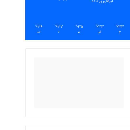
ابرهای پراکنده
36
37
35
33
33
℃
℃
℃
℃
℃
ج
ش
ی
د
س