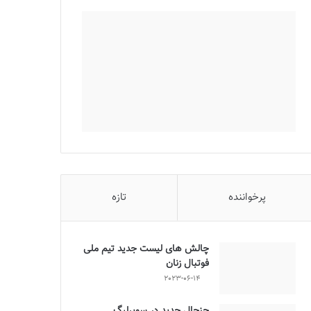
پرخواننده
تازه
چالش هاى ليست جدید تيم ملى
فوتبال زنان
2023-06-14
جنجال جدید در سوپرلیگ