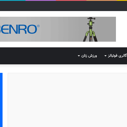
گالری فوتبالز
ورزش زنان