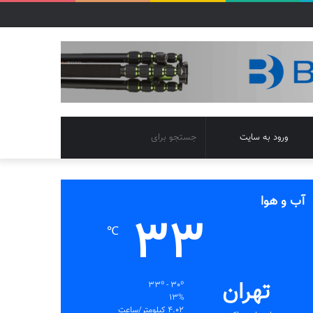
تغییر
جستجو
ورود به سایت
پوسته
برای
آب و هوا
33
℃
تهران
33º - 30º
13%
4.02 کیلومتر/ساعت