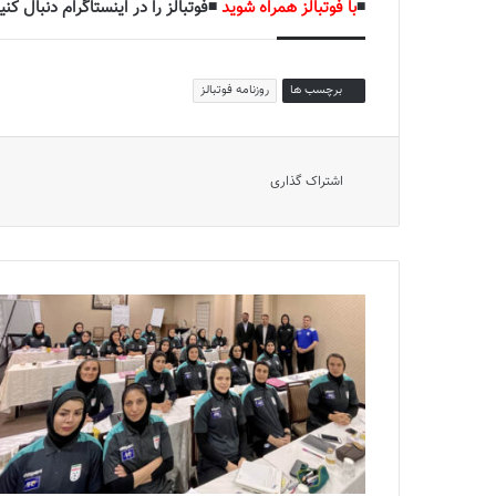
◾️
با فوتبالز همراه شوید
◾️فوتبالز را در اینستاگرام دنبال کنید
برچسب ها
روزنامه فوتبالز
اشتراک گذاری