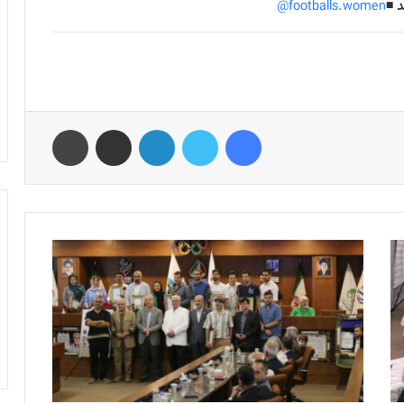
 ◾️
footballs.women@
فیس بوک
توییتر
لینکدین
اشتراک گذاری از طریق ایمیل
چاپ