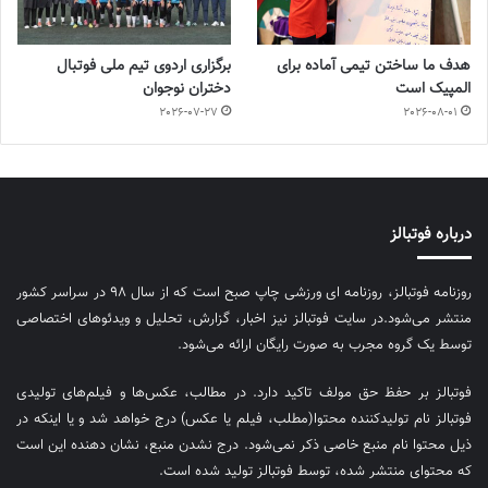
هدف ما ساختن تیمی آماده برای
برگزاری اردوی تیم ملی فوتبال
المپیک است
دختران نوجوان
2026-07-27
2026-08-01
درباره فوتبالز
روزنامه فوتبالز، روزنامه ای ورزشی چاپ صبح است که از سال ۹۸ در سراسر کشور
منتشر می‌شود.در سایت فوتبالز نیز اخبار، گزارش، تحلیل و ویدئوهای اختصاصی
توسط یک گروه مجرب به صورت رایگان ارائه می‌شود.
فوتبالز بر حفظ حق مولف تاکید دارد. در مطالب، عکس‌ها و فیلم‌های تولیدی
فوتبالز نام تولیدکننده محتوا(مطلب، فیلم یا عکس) درج خواهد شد و یا اینکه در
ذیل محتوا نام منبع خاصی ذکر نمی‌‎شود. درج نشدن منبع، نشان دهنده این است
که محتوای منتشر شده، توسط فوتبالز تولید شده است.