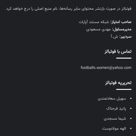
فوتبالز در صورت بازنشر محتوای سایر رسانه‌ها، نام منبع اصلی را درج خواهد کرد.
صاحب امتیاز:
شبکه مستند آپارات
مديرمسئول:
مهدی مسعودی
سردبیر:
ش.آ
تماس با فوتبالز
footballs.women@yahoo.com
تحریریه فوتبالز
سهیل سعادتمندی
پانیذ فرحناک
شیما مسجدی
الهه مولادوست