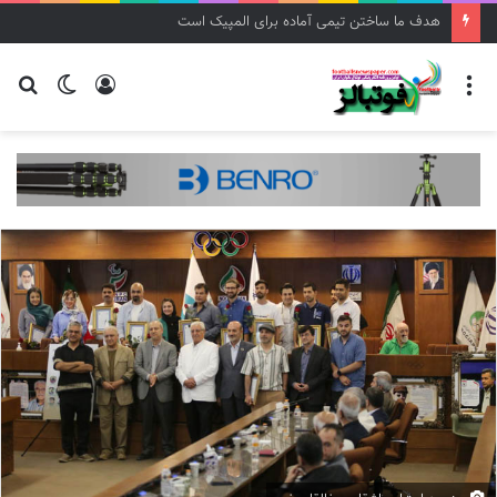
هدف ما ساختن تیمی آماده برای المپیک است
منو
ورود
تغییر
جس
پوسته
برا