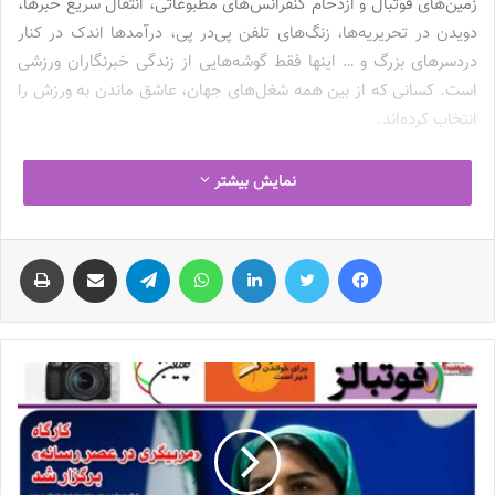
زمین‌های فوتبال و ازدحام کنفرانس‌های مطبوعاتی، انتقال سریع خبرها،
دویدن در تحریریه‌ها، زنگ‌های تلفن پی‌در پی، درآمدها اندک در کنار
دردسرهای بزرگ و … اینها فقط گوشه‌هایی از زندگی خبرنگاران ورزشی
است. کسانی که از بین همه شغل‌های جهان، عاشق ماندن به ورزش را
انتخاب کرده‌اند.
امروز دوم جولای برابر با 11 تیرماه روز جهانی (خبرنگاران ورزشی) یا
نمایش بیشتر
ورزشی‌نویسان است. آن‌ها که با قلم، دوربین یا میکروفون ورزش را
روایت می‌کنند. روزی برای یاد کردن از کسانی که هر روز از دیگران یاد
فیس بوک
توییتر
لینکدین
واتس آپ
تلگرام
اشتراک گذاری از طریق ایمیل
چاپ
می‌کنند، از ستاره‌های در راه، از ستاره‌‌های پر زرق و برق امروز، از
چهره‌های قدیمی و بازنشسته، از آرام گرفتگان در دل خاک … از
هوادارانی که صدایشان را کسی نمی‌شنود، از مردمی که دل‌خوشی‌شان
همین ورزش است، همین فوتبال که برای دقیقه‌هایی دشواری‌های
زندگی را قابل تحمل می‌کند.
روزی به احترام عاشقان و خالقان خبر
بسیاری از ستاره‌ها وقتی به شهرت می‌رسند یادشان می‌رود که سالها روی
دوش خبرنگاران، روزنامه‌نگاران و عکاسان ایستادند تا دیده شوند. کسانی
در خلوت با کلمه‌ها، با شاتر دوربین‌ها، با میکروفن‌ها و پرسش‌ها، با