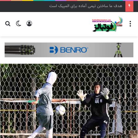
هدف ما ساختن تیمی آماده برای المپیک است
منو
ورود
تغییر
جس
پوسته
برا