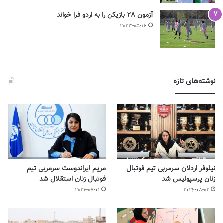
آزمون 28 بازیکن را به اردو فرا خواند
2023-05-14
نوشته‌های تازه
نیلوفر اردلان سرمربی تیم فوتبال
مریم ایراندوست سرمربی تیم
زنان پرسپولیس شد
فوتبال زنان استقلال شد
2026-08-01
2026-08-02