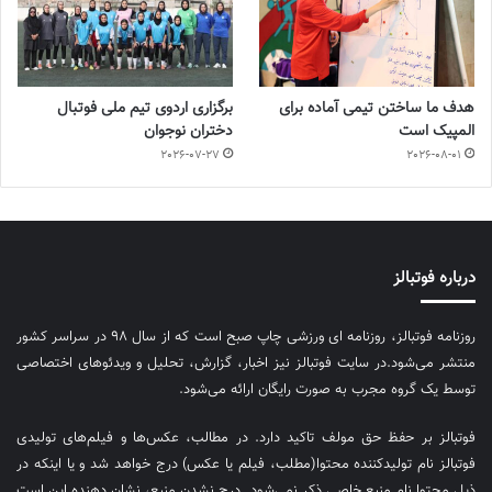
هدف ما ساختن تیمی آماده برای
برگزاری اردوی تیم ملی فوتبال
المپیک است
دختران نوجوان
2026-07-27
2026-08-01
درباره فوتبالز
روزنامه فوتبالز، روزنامه ای ورزشی چاپ صبح است که از سال ۹۸ در سراسر کشور
منتشر می‌شود.در سایت فوتبالز نیز اخبار، گزارش، تحلیل و ویدئوهای اختصاصی
توسط یک گروه مجرب به صورت رایگان ارائه می‌شود.
فوتبالز بر حفظ حق مولف تاکید دارد. در مطالب، عکس‌ها و فیلم‌های تولیدی
فوتبالز نام تولیدکننده محتوا(مطلب، فیلم یا عکس) درج خواهد شد و یا اینکه در
ذیل محتوا نام منبع خاصی ذکر نمی‌‎شود. درج نشدن منبع، نشان دهنده این است