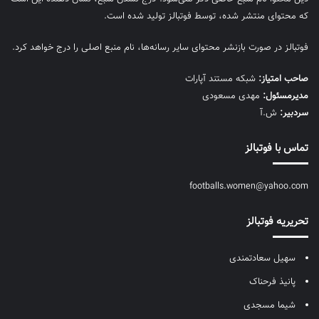
که محتوای منتشر شده، توسط فوتبالز تولید شده است.
فوتبالز در صورت بازنشر محتوای سایر رسانه‌ها، نام منبع اصلی را درج خواهد کرد.
صاحب امتیاز:
شبکه مستند آپارات
مديرمسئول:
مهدی مسعودی
سردبیر:
ش.آ
تماس با فوتبالز
footballs.women@yahoo.com
تحریریه فوتبالز
سهیل سعادتمندی
پانیذ فرحناک
شیما مسجدی