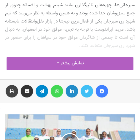
سیرجانی‌ها، چهره‌های تاثیرگذاری مانند شبنم بهشت و افسانه چترنور از
جمع سبزپوشان جدا شده بودند و به همین واسطه به نظر می‌رسد که تیم
شهرداری سیرجان یکی از فعال‌ترین تیم‌ها در بازار نقل‌وانتقالات تابستانه
باشد. مریم ایراندوست با توجه به تجربه موفق خود در اصفهان، به دنبال
آن است تا جمعی از شاگردان موفق خود در سپاهان را برای حضور در
شهرداری سیرجان متقاعد کنند.
ملیکا متولی، سارا ظهرابی‌نیا، رقیه شهبازی، رقیه جلال‌نسب، فروغ موری
نمایش بیشتر
و فهمیه ارزانی از جمله بازیکنانی هستند که حضورشان در تیم شهرداری
سیرجان برای فصل آینده قطعی شده و مریم ایراندوست از مدیران
فیس بوک
توییتر
لینکدین
واتس آپ
تلگرام
اشتراک گذاری از طریق ایمیل
چاپ
باشگاه
شهرداری سیرجان
خواسته تا با زهره کودایی، ثنا صادقی، مرضیه
نیکخواه، فاطمه عادلی، ملیکا محمدی، محدثه زلفی و رکسانا معصومی
هم مذاکرات خود را انجام بدهند که توافق با ستاره‌هایی مانند کودایی و
صادقی می‌تواند ترکیب شهرداری سیرجان برای فصل آینده را پرستاره‌تر از
همیشه کند.
ایراندوست
قصد دارد تا در کنار جذب ستاره‌های نام‌آشنا، پیش از آنکه