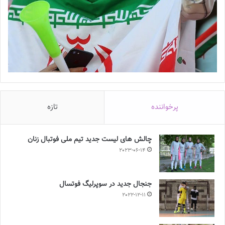
پرخواننده
تازه
چالش هاى ليست جدید تيم ملى فوتبال زنان
2023-06-14
جنجال جدید در سوپرلیگ فوتسال
2022-12-11