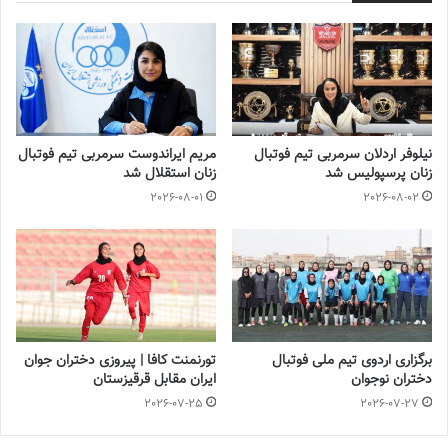
2023-03-21
آینده درخشانی در انتظار فوتبال بانوان است
2022-12-10
نیلوفر اردلان سرمربی تیم فوتبال
مریم ایراندوست سرمربی تیم فوتبال
زنان پرسپولیس شد
زنان استقلال شد
هیات‌رئیسه با این طرح موافقت کردند تا شرایط برای حضور باشگاه‌های
2026-08-01
2026-08-02
فعال در لیگ برتر مردان برای حضور در
لیگ برتر زنان
(بدون خرید امتیاز)
فراهم شود. در روزهای گذشته مسئولان سازمان لیگ با اعلام رسمی این
مصوبه امیدوار بودند که بتوانند به شمار تیم‌های حاضر در لیگ شانزدهم
بیفزایند که طبق آخرین پیگیری‌ها، 3 باشگاه برای حضور در فصل جدید
لیگ برتر فوتبال زنان اعلام آمادگی کرده‌اند.
برگزاری اردوی تیم ملی فوتبال
تورنمنت کافا | پیروزی دختران جوان
تیم‌های خاتون بم، سپاهان اصفهان، شهرداری سیرجان، ملوان
دختران نوجوان
ایران مقابل قرقیزستان
بندرانزلی، نماینده البرز، ایساتیس کران فارس، زارع باتری سنندج و
2026-07-25
2026-07-27
پالایش گاز ایلام 8 تیمی هستند که فصل گذشته توانستند در بین