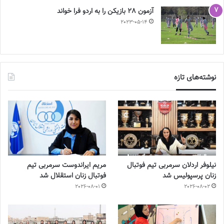
آزمون 28 بازیکن را به اردو فرا خواند
2023-05-14
نوشته‌های تازه
نیلوفر اردلان سرمربی تیم فوتبال
مریم ایراندوست سرمربی تیم
زنان پرسپولیس شد
فوتبال زنان استقلال شد
2026-08-01
2026-08-02