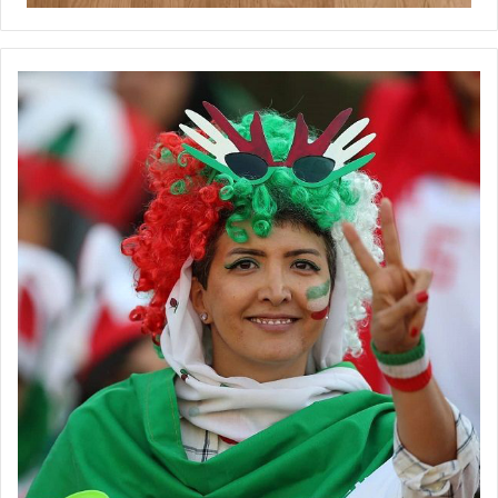
پیکان تهران هم اضافه شده و این احتمال وجود دارد تا باتوجه به تمدید
فرصت برای اعلام باشگاه‌ها، به شمار تیم‌های شرکت‌کننده در فصل
جدید لیگ برتر فوتبال زنان افزوده شود.
خواب تابستانی استقلال و
پرسپولیس!
📰 منبع :فوتبال360 📸عکس :آریا جعفری
◾️
با فوتبالز همراه شوید
◾️فوتبالز را در اینستاگرام دنبال کنید
footballs.women@
◾️
برچسب ها
فوتبال بانوان
فوتبال زنان
لیگ برتر