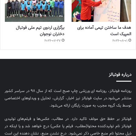
هدف ما ساختن تیمی آماده برای
برگزاری اردوی تیم ملی فوتبال
المپیک است
دختران نوجوان
2026-07-27
2026-08-01
درباره فوتبالز
روزنامه فوتبالز، روزنامه ای ورزشی چاپ صبح است که از سال ۹۸ در سراسر کشور
منتشر می‌شود.در سایت فوتبالز نیز اخبار، گزارش، تحلیل و ویدئوهای اختصاصی
توسط یک گروه مجرب به صورت رایگان ارائه می‌شود.
فوتبالز بر حفظ حق مولف تاکید دارد. در مطالب، عکس‌ها و فیلم‌های تولیدی
فوتبالز نام تولیدکننده محتوا(مطلب، فیلم یا عکس) درج خواهد شد و یا اینکه در
ذیل محتوا نام منبع خاصی ذکر نمی‌‎شود. درج نشدن منبع، نشان دهنده این است