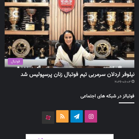
فوتبال
نیلوفر اردلان سرمربی تیم فوتبال زنان پرسپولیس شد
2026-08-02
فوتبالز در شبکه های اجتماعی
اینستاگرام
تلگرام
خوراک
آپارات