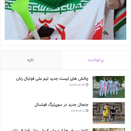
پرخواننده
تازه
چالش هاى ليست جدید تيم ملى فوتبال زنان
2023-06-14
جنجال جدید در سوپرلیگ فوتسال
2022-12-11