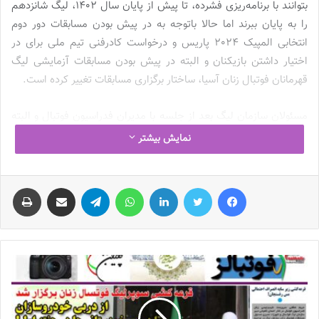
بتوانند با برنامه‌ریزی فشرده، تا پیش از پایان سال 1402، لیگ شانزدهم
را به پایان ببرند اما حالا باتوجه به در پیش بودن مسابقات دور دوم
انتخابی المپیک 2024 پاریس و درخواست کادرفنی تیم ملی برای در
اختیار داشتن بازیکنان و البته در پیش بودن مسابقات آزمایشی لیگ
قهرمانان فوتبال زنان آسیا، ساختار برگزاری مسابقات تغییر کرده است.
مسئولان سازمان لیگ بعد از جلسه با مدیران فدراسیون فوتبال و البته
طرح درخواست کادرفنی تیم ملی برای تغییر زمان برگزاری مسابقات لیگ
نمایش بیشتر
برتر، به خواسته
مریم آزمون
احترام گذاشته و با توجه به درخواست
مطرح شده، مسابقات فصل جدید 2 ماه به تعویق افتاد و حالا طبق
فیس بوک
توییتر
لینکدین
واتس آپ
تلگرام
اشتراک گذاری از طریق ایمیل
چاپ
آخرین برنامه زمان‌بندی اعلام شده، قرار است از اواخر آبان‌ماه و یا اوایل
آذرماه، فصل جدید لیگ برتر فوتبال زنان ایران آغاز شود و با توجه به
شرایط به‌وجود آمده، این مسابقات در ماه‌های ابتدایی سال 1403 به
پایان خواهد رسید.
لیگی که فعلاً 13 تیم دارد!
کنفدراسیون فوتبال آسیا قصد دارد از سال آینده بند تیم‌داری در حوزه