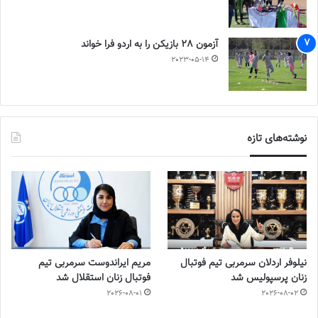
آزمون 28 بازیکن را به اردو فرا خواند
2023-05-14
نوشته‌های تازه
نیلوفر اردلان سرمربی تیم فوتبال
مریم ایراندوست سرمربی تیم
زنان پرسپولیس شد
فوتبال زنان استقلال شد
2026-08-01
2026-08-02