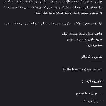
فوتبالز نام تولیدکننده محتوا(مطلب، فیلم یا عکس) درج خواهد شد و یا اینکه در
ذیل محتوا نام منبع خاصی ذکر نمی‌‎شود. درج نشدن منبع، نشان دهنده این است
که محتوای منتشر شده، توسط فوتبالز تولید شده است.
فوتبالز در صورت بازنشر محتوای سایر رسانه‌ها، نام منبع اصلی را درج خواهد کرد.
صاحب امتیاز:
شبکه مستند آپارات
مديرمسئول:
مهدی مسعودی
سردبیر:
ش.آ
تماس با فوتبالز
footballs.women@yahoo.com
تحریریه فوتبالز
سهیل سعادتمندی
پانیذ فرحناک