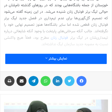
خوزستان از جمله باشگاه‌هایی بودند که در روزهای گذشته نام‌شان در
حوالی لیگ برتر فوتبال زنان شنیده می‌شد. در این زمینه گفته می‌شود
که تصمیم گل‌گهری‌ها برای عدم تیم‌داری در فصل جدید لیگ برتر
فوتبال زنان قطعی شده اما سایر باشگاه‌ها هنوز تصمیم نهایی خود را
نگرفته‌اند. جالب آنکه سرخابی‌های پایتخت با وجود آنکه شایعاتی درباره
تیمداری‌شان در لیگ برتر
فوتبال زنان
مطرح بود، فعلاً هیچ واکنشی
نسبت به مصوبه جدید سازمان لیگ نداشته‌اند.
سرنوشت مبهم سرمربی قهرمان
نمایش بیشتر
نوشته های مشابه
فیس بوک
توییتر
لینکدین
واتس آپ
تلگرام
اشتراک گذاری از طریق ایمیل
چاپ
شماره 772 روزنامه فوتبالز منتشر شد
2022-12-16
شماره 1054 روزنامه فوتبالز منتشر شد