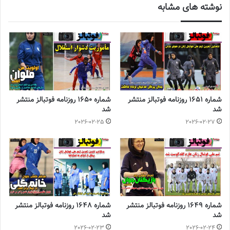
نوشته های مشابه
جهت حضور مس رفسنجان قول گرفتیم
مسئول برگزاری مسابقات فوتسال بانوان در رابطه با انصراف
مس
رفسنجان
اظهار داشت: در جلسه قرعه کشی مسئولان باشگاه مس
حضور نداشتند اما طی صحبتی که با آقای جهانشاهی ریاست هیات
فوتبال استان کرمان داشتیم قول دادند مس رفسنجان در مسابقات
شرکت خواهد کرد و ماهم نام این تیم را در قرعه قرار دادیم.
شماره 1651 روزنامه فوتبالز منتشر
شماره 1650 روزنامه فوتبالز منتشر
شد
شد
◾️
با فوتبالز همراه شوید
◾️فوتبالز را در اینستاگرام دنبال کنید
2026-02-25
2026-02-27
footballs.women@
◾️
برچسب ها
روزنامه فوتبالز
شماره 1649 روزنامه فوتبالز منتشر
شماره 1648 روزنامه فوتبالز منتشر
شد
شد
2026-02-23
2026-02-24