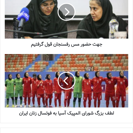
2023-12-25
شماره 900 روزنامه فوتبالز منتشر شد
2023-06-14
جهت حضور مس رفسنجان قول گرفتیم
شماره 977 روزنامه فوتبالز منتشر شد
2023-09-21
نیلوفر اردلان
در عرصه مربیگری در رشته فوتسال در سالیان گذشته فعال
بوده و در دو فصل اخیر توانسته در لیگ برتر و سوپرلیگ فوتسال زنان
ایران همراه تیم پیکان عنوان قهرمانی را به‌دست آورد اما گفته می‌شود
که او به دنبال یک چالش جدید است و به همین واسطه با مدیران
لطف بزرگ شورای المپیک آسیا به فوتسال زنان ایران
باشگاه سپاهان وارد مذاکره شده است.
شماره 918 روزنامه فوتبالز منتشر
شد