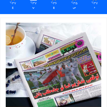
37
37
36
35
37
℃
℃
℃
℃
℃
د
س
چ
پ
ج