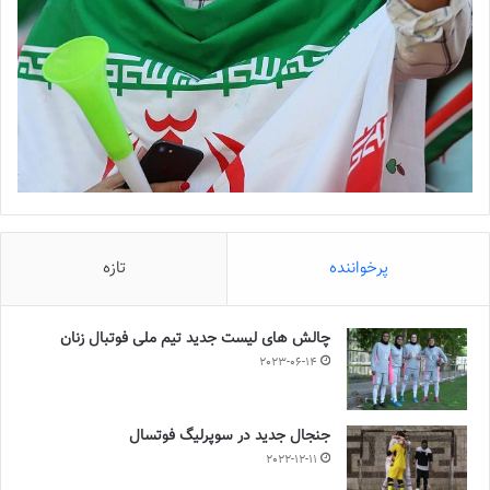
پرخواننده
تازه
چالش هاى ليست جدید تيم ملى فوتبال زنان
2023-06-14
جنجال جدید در سوپرلیگ فوتسال
2022-12-11