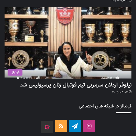
2026-08-03
فوتبال
نیلوفر اردلان سرمربی تیم فوتبال زنان پرسپولیس شد
2026-08-02
فوتبالز در شبکه های اجتماعی
اینستاگرام
تلگرام
خوراک
آپارات