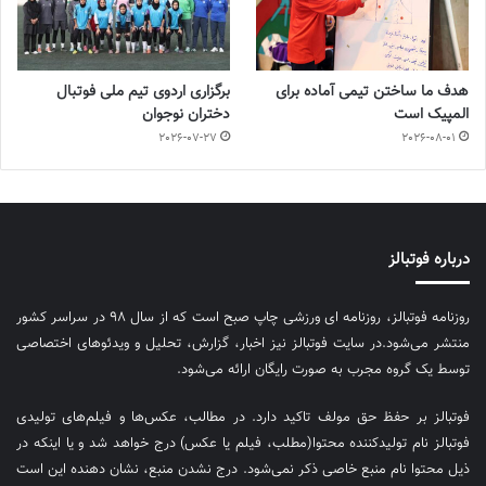
هدف ما ساختن تیمی آماده برای
برگزاری اردوی تیم ملی فوتبال
المپیک است
دختران نوجوان
2026-07-27
2026-08-01
درباره فوتبالز
روزنامه فوتبالز، روزنامه ای ورزشی چاپ صبح است که از سال ۹۸ در سراسر کشور
منتشر می‌شود.در سایت فوتبالز نیز اخبار، گزارش، تحلیل و ویدئوهای اختصاصی
توسط یک گروه مجرب به صورت رایگان ارائه می‌شود.
فوتبالز بر حفظ حق مولف تاکید دارد. در مطالب، عکس‌ها و فیلم‌های تولیدی
فوتبالز نام تولیدکننده محتوا(مطلب، فیلم یا عکس) درج خواهد شد و یا اینکه در
ذیل محتوا نام منبع خاصی ذکر نمی‌‎شود. درج نشدن منبع، نشان دهنده این است