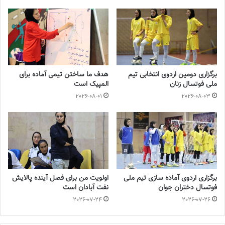
📰 منبع :مهر 📸عکس :مهر
◾️
با فوتبالز همراه شوید
◾️فوتبالز را در اینستاگرام دنبال کنید
footballs.women@
◾️
برگزاری دومین اردوی انتخابی تیم
هدف ما ساختن تیمی آماده برای
ملی فوتسال زنان
المپیک است
برچسب ها
زری فتحی
زهرا رحیمی
فوتسال بانوان
فوتسال زنان
2026-08-01
2026-08-03
گلاره ناظمی
برگزاری اردوی آماده سازی تیم ملی
اولویت من برای فصل آینده پالایش
فوتسال دختران جوان
نفت آبادان است
2026-07-24
2026-07-26