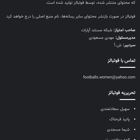
که محتوای منتشر شده، توسط فوتبالز تولید شده است.
فوتبالز در صورت بازنشر محتوای سایر رسانه‌ها، نام منبع اصلی را درج خواهد کرد.
صاحب امتیاز:
شبکه مستند آپارات
مديرمسئول:
مهدی مسعودی
سردبیر:
ش.آ
تماس با فوتبالز
footballs.women@yahoo.com
تحریریه فوتبالز
سهیل سعادتمندی
پانیذ فرحناک
شیما مسجدی