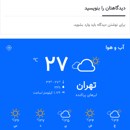
دیدگاهتان را بنویسید
برای نوشتن دیدگاه باید
وارد بشوید
.
آب و هوا
27
℃
تهران
34º - 27º
26%
1.79 کیلومتر/ساعت
ابرهای پراکنده
36
37
35
34
34
℃
℃
℃
℃
℃
ج
ش
ی
د
س