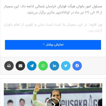
مسئول امور بانوان هیأت فوتبال خراسان شمالی ادامه داد: این سمینار
از ۱۹ الی ۲۷ تیر ماه در کوالالامپور مالزی برگزار می‌شود.
وی افزود: در این سمینار بنا است تست بدنی و تئوری از تمام داوران
گرفته شود.
نوشته های مشابه
نمایش بیشتر
جنجال جدید در سوپرلیگ فوتسال
فیس بوک
توییتر
لینکدین
واتس آپ
تلگرام
اشتراک گذاری از طریق ایمیل
چاپ
2022-12-11
لیست تیم ملی فوتسال زنان اعلام شد
2025-04-28
سرنوشت عجیب ستاره ایرانی در تورکال