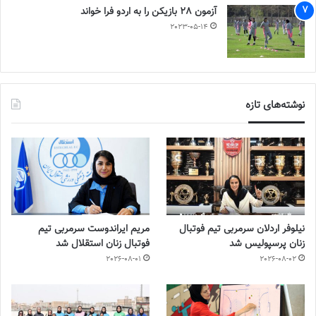
آزمون 28 بازیکن را به اردو فرا خواند
2023-05-14
نوشته‌های تازه
نیلوفر اردلان سرمربی تیم فوتبال
مریم ایراندوست سرمربی تیم
زنان پرسپولیس شد
فوتبال زنان استقلال شد
2026-08-01
2026-08-02