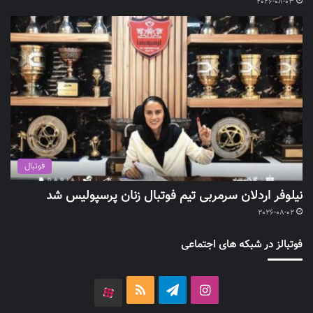
2026-08-03
فوتبال
نیلوفر اردلان سرمربی تیم فوتبال زنان پرسپولیس شد
2026-08-02
فوتبالز در شبکه های اجتماعی
اینستاگرام
تلگرام
خوراک
آپارات