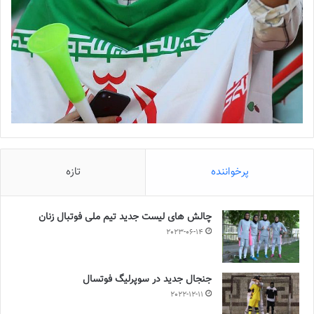
پرخواننده
تازه
چالش هاى ليست جدید تيم ملى فوتبال زنان
2023-06-14
جنجال جدید در سوپرلیگ فوتسال
2022-12-11