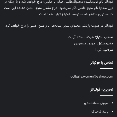
فوتبالز نام تولیدکننده محتوا(مطلب، فیلم یا عکس) درج خواهد شد و یا اینکه در
ذیل محتوا نام منبع خاصی ذکر نمی‌‎شود. درج نشدن منبع، نشان دهنده این است
که محتوای منتشر شده، توسط فوتبالز تولید شده است.
فوتبالز در صورت بازنشر محتوای سایر رسانه‌ها، نام منبع اصلی را درج خواهد کرد.
صاحب امتیاز:
شبکه مستند آپارات
مديرمسئول:
مهدی مسعودی
سردبیر:
ش.آ
تماس با فوتبالز
footballs.women@yahoo.com
تحریریه فوتبالز
سهیل سعادتمندی
پانیذ فرحناک