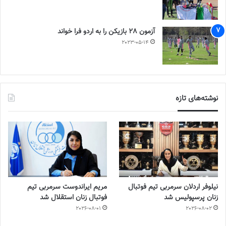
آزمون 28 بازیکن را به اردو فرا خواند
2023-05-14
نوشته‌های تازه
نیلوفر اردلان سرمربی تیم فوتبال
مریم ایراندوست سرمربی تیم
زنان پرسپولیس شد
فوتبال زنان استقلال شد
2026-08-01
2026-08-02