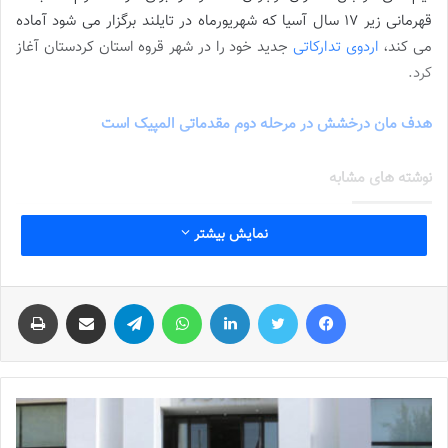
قهرمانی زیر 17 سال آسیا که شهریورماه در تایلند برگزار می شود آماده
می کند،
اردوی تدارکاتی
جدید خود را در شهر قروه استان کردستان آغاز
کرد.
هدف مان درخشش در مرحله دوم مقدماتی المپیک است
نوشته های مشابه
شماره 772 روزنامه فوتبالز منتشر شد
نمایش بیشتر
2022-12-16
فیس بوک
توییتر
لینکدین
واتس آپ
تلگرام
اشتراک گذاری از طریق ایمیل
چاپ
شماره 1054 روزنامه فوتبالز منتشر شد
2023-12-25
شماره 900 روزنامه فوتبالز منتشر شد
2023-06-14