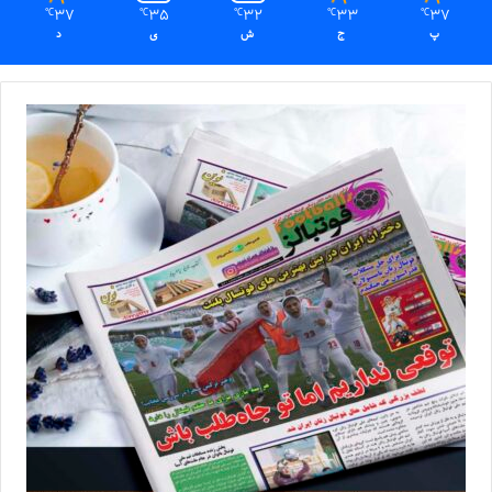
37
35
32
33
37
℃
℃
℃
℃
℃
پ
ج
ش
ی
د