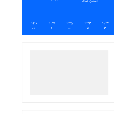
آسمان صاف
36
37
35
32
33
℃
℃
℃
℃
℃
ج
ش
ی
د
س