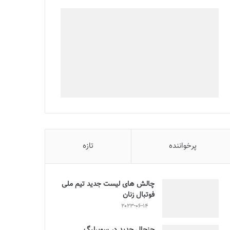
پرخواننده
تازه
چالش هاى ليست جدید تيم ملى
فوتبال زنان
2023-06-14
جنجال جدید در سوپرلیگ