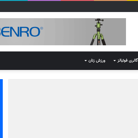
گالری فوتبالز
ورزش زنان