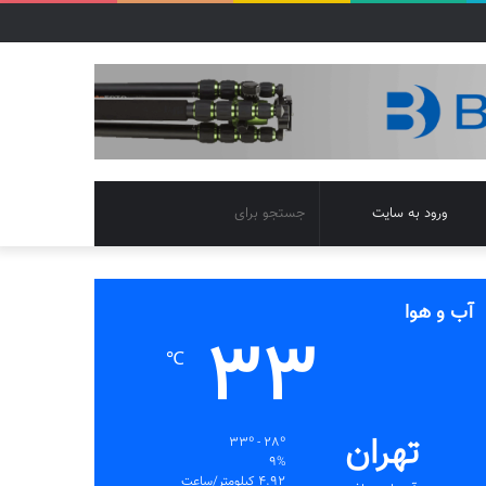
تغییر
جستجو
ورود به سایت
پوسته
برای
آب و هوا
33
℃
تهران
33º - 28º
9%
4.92 کیلومتر/ساعت