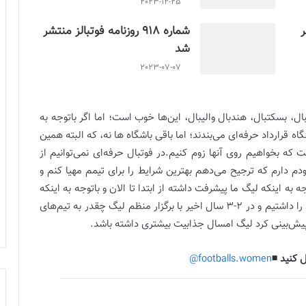
2023-12-25
ر
شماره 918 روزنامه فوتبالز منتشر
شد
2023-07-07
، بسکتبال، هندبال والیبال، این‌ها خوب است؛ اما اگر باتوجه‌ به
یم نگاه کنیم در بخش خانم‌ها شاید ۳-۴ تا باشگاه قرارداد حرفه‌ای می‌بندند؛ اما باقی باشگاه‌ ها نه، که البته همین
ت که بخواهیم روی آنها زوم کنیم.در فوتبال حرفه‌ای نمی‌توانیم از
م دارم که ترجیح می‌دهم بهترین شرایط را برای تیمم مهیا کنم و
 به اینکه لیگ ما پیشرفت داشته از ابتدا تا الان و باتوجه‌ به اینکه
من فکر می‌کنم در طول این مدت ما پیشرفت چند برابری را داشتیم و در ۲-۳ سال اخیر با برگزار منظم لیگ چقدر به تیم‌های
ش‌بینی کرد لیگ امسال جذابیت بیشتری داشته باشد.
ل کنید ◾️
footballs.women@