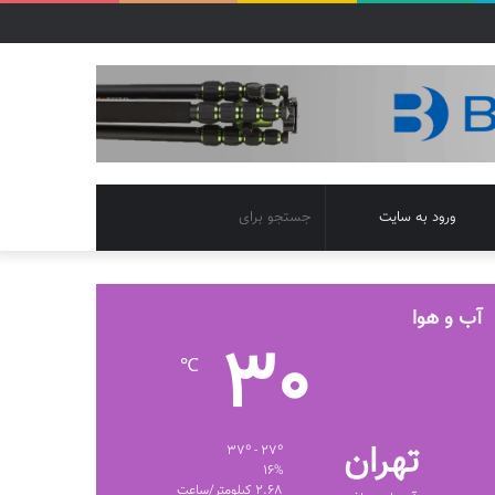
تغییر
جستجو
ورود به سایت
پوسته
برای
آب و هوا
30
℃
تهران
37º - 27º
16%
2.68 کیلومتر/ساعت