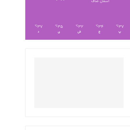
آسمان صاف
37
35
32
34
37
℃
℃
℃
℃
℃
پ
ج
ش
ی
د