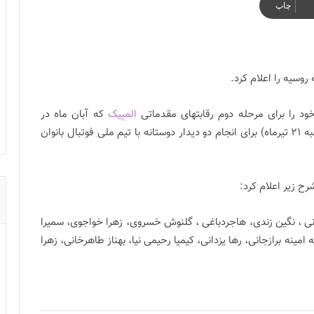
چاپ
روسیه را اعلام کرد.
ود را برای مرحله دوم رقابتهای مقدماتی
المپیک
که آبان ماه در
استرالیا برگزار می شود، آماده می کند فردا صبح (چهارشنبه 21 تیرماه) برای انجام دو دیدار دوستانه با تیم ملی فوتبال بانوان
رح زیر اعلام کرد:
نی ، نگین زندی، هاجردباغی ، گلنوش خسروی، زهرا خواجوی، سمیرا
نه برازجانی، رها یزدانی، کیمیا رحیمی نیا، بهناز طاهرخانی، زهرا