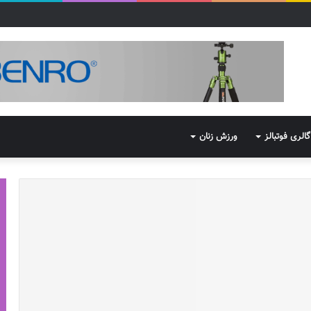
گالری فوتبالز
ورزش زنان