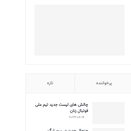
پرخواننده
تازه
چالش هاى ليست جدید تيم ملى
فوتبال زنان
2023-06-14
جنجال جدید در سوپرلیگ