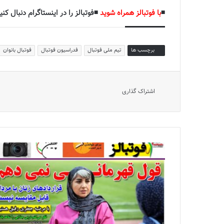
◾️
با فوتبالز همراه شوید
◾️فوتبالز را در اینستاگرام دنبال کنید
برچسب ها
تیم ملی فوتبال
فدراسیون فوتبال
فوتبال بانوان
اشتراک گذاری