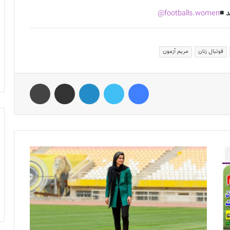
 ◾️
footballs.women@
فوتبال زنان
مریم آزمون
فیس بوک
توییتر
لینکدین
اشتراک گذاری از طریق ایمیل
چاپ