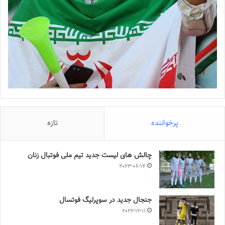
پرخواننده
تازه
چالش هاى ليست جدید تيم ملى فوتبال زنان
2023-06-14
جنجال جدید در سوپرلیگ فوتسال
2022-12-11