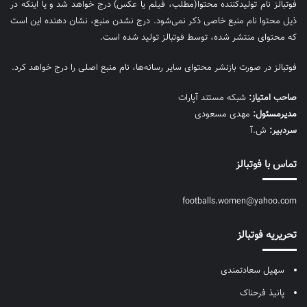
فوتبالز نام تولیدکننده محتوا(مطلب، فیلم یا عکس) درج خواهد شد و یا اینکه در
ذیل محتوا نام منبع خاصی ذکر نمی‌‎شود. درج نشدن منبع، نشان دهنده این است
که محتوای منتشر شده، توسط فوتبالز تولید شده است.
فوتبالز در صورت بازنشر محتوای سایر رسانه‌ها، نام منبع اصلی را درج خواهد کرد.
صاحب امتیاز:
شبکه مستند آپارات
مديرمسئول:
مهدی مسعودی
سردبیر:
ش.آ
تماس با فوتبالز
footballs.women@yahoo.com
تحریریه فوتبالز
سهیل سعادتمندی
پانیذ فرحناک