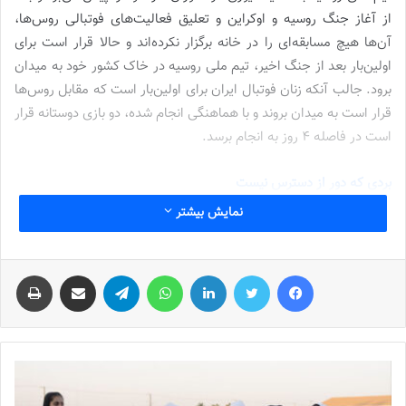
از آغاز جنگ روسیه و اوکراین و تعلیق فعالیت‌های فوتبالی روس‌ها،
آن‌ها هیچ مسابقه‌ای را در خانه برگزار نکرده‌اند و حالا قرار است برای
اولین‌بار بعد از جنگ اخیر، تیم ملی روسیه در خاک کشور خود به میدان
برود. جالب آنکه زنان فوتبال ایران برای اولین‌بار است که مقابل روس‌ها
قرار است به میدان بروند و با هماهنگی انجام شده، دو بازی دوستانه قرار
است در فاصله 4 روز به انجام برسد.
بردی که دور از دسترس نیست
نمایش بیشتر
نوشته های مشابه
فیس بوک
توییتر
لینکدین
واتس آپ
تلگرام
اشتراک گذاری از طریق ایمیل
چاپ
شماره 772 روزنامه فوتبالز منتشر شد
2022-12-16
شماره 1054 روزنامه فوتبالز منتشر شد
2023-12-25