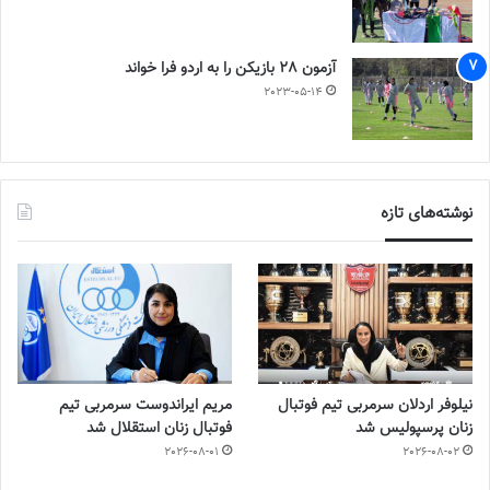
آزمون 28 بازیکن را به اردو فرا خواند
2023-05-14
نوشته‌های تازه
نیلوفر اردلان سرمربی تیم فوتبال
مریم ایراندوست سرمربی تیم
زنان پرسپولیس شد
فوتبال زنان استقلال شد
2026-08-01
2026-08-02