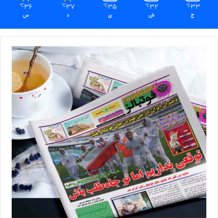
36
37
35
32
33
℃
℃
℃
℃
℃
ج
ش
ی
د
س