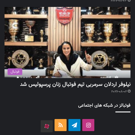
2026-08-03
فوتبال
نیلوفر اردلان سرمربی تیم فوتبال زنان پرسپولیس شد
2026-08-02
فوتبالز در شبکه های اجتماعی
اینستاگرام
تلگرام
خوراک
آپارات