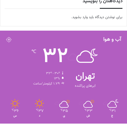
دیدگاهتان را بنویسید
برای نوشتن دیدگاه باید
وارد بشوید
.
آب و هوا
32
℃
تهران
32º - 30º
13%
1.79 کیلومتر/ساعت
ابرهای پراکنده
36
37
35
33
31
℃
℃
℃
℃
℃
ج
ش
ی
د
س