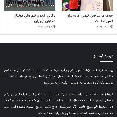
هدف ما ساختن تیمی آماده برای
برگزاری اردوی تیم ملی فوتبال
المپیک است
دختران نوجوان
2026-07-27
2026-08-01
درباره فوتبالز
روزنامه فوتبالز، روزنامه ای ورزشی چاپ صبح است که از سال ۹۸ در سراسر کشور
منتشر می‌شود.در سایت فوتبالز نیز اخبار، گزارش، تحلیل و ویدئوهای اختصاصی
توسط یک گروه مجرب به صورت رایگان ارائه می‌شود.
فوتبالز بر حفظ حق مولف تاکید دارد. در مطالب، عکس‌ها و فیلم‌های تولیدی
فوتبالز نام تولیدکننده محتوا(مطلب، فیلم یا عکس) درج خواهد شد و یا اینکه در
ذیل محتوا نام منبع خاصی ذکر نمی‌‎شود. درج نشدن منبع، نشان دهنده این است
که محتوای منتشر شده، توسط فوتبالز تولید شده است.