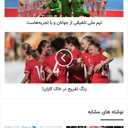
دعوت آزمون از 30 بازیکن به اردوی تیم ملی
2023-03-21
تیم ملی تلفیقی از جوانان و با تجربه‌هاست
آینده درخشانی در انتظار فوتبال بانوان است
2022-12-10
دومین دیدار تیم ملی فوتبال بانوان ایران برابر روسیه ازساعت ۱۸ به
وقت تهران روز سه شنبه ۲۷ تیرماه در شهر مسکو برگزار می شود.
شایان ذکر است
زنان
ملی‌پوش فوتبال ایران که توانستند در دور نخست
زنگ تفریح در خاک کازان!
مرحله انتخابی المپیک 2024 پاریس مقابل میانمار در مجموع بازی
رفت‌وبرگشت به پیروزی برسند و جواز حضور در دور دوم را به‌دست
آوردند، حالا پیش از حضور در مسابقات دور دوم، مشغول گذراندن
نوشته های مشابه
دوره‌های آماده‌سازی هستند.