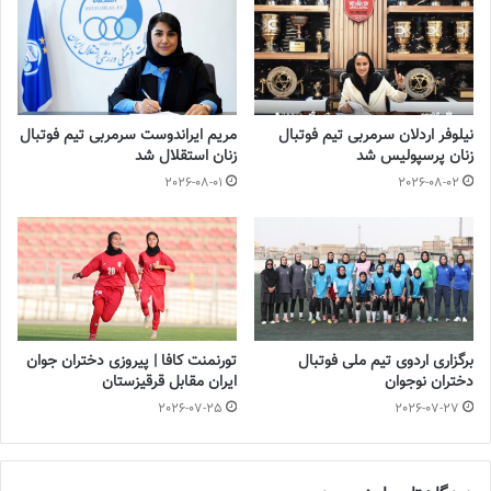
💻منبع:پایگاه خبری ۲٠۲٠ 📸عکس:فدراسیون فوتبال
◾️
با فوتبالز همراه شوید
◾️فوتبالز را در اینستاگرام دنبال کنید
footballs.women@
◾️
نیلوفر اردلان سرمربی تیم فوتبال
مریم ایراندوست سرمربی تیم فوتبال
برچسب ها
تیم ملی فوتبال
روسیه
فوتبال بانوان
فوتبال زنان
زنان پرسپولیس شد
زنان استقلال شد
2026-08-01
2026-08-02
مریم آزمون
برگزاری اردوی تیم ملی فوتبال
تورنمنت کافا | پیروزی دختران جوان
دختران نوجوان
ایران مقابل قرقیزستان
2026-07-25
2026-07-27