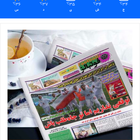
36
37
35
34
34
℃
℃
℃
℃
℃
ج
ش
ی
د
س