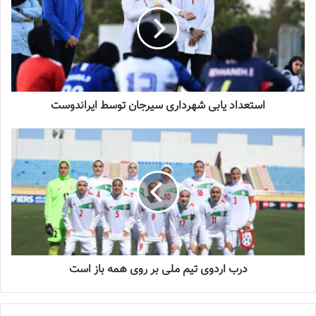
شماره 918 روزنامه فوتبالز منتشر شد
2023-07-07
استعداد یابی شهرداری سیرجان توسط ایراندوست
فروزان سلیمانی گفت : تیم ملی بانوان تلفیقی از جوانان و با
تجربه‌هاست و اینکه بگوییم فقط جوانان باشد اشتباه است، ما از سارا
شیربیگی، نسترن مقیمی، فرشته کریمی و فرزانه توسلی که از باتجربه
های با کیفیت هستند استفاده خواهیم کرد و مابقی جوانند.
سرمربی تیم ملی
بانوان
در رابطه با دعوت از لژیونرها گفت: حضور
لژیونرها بستگی به آمادگی آنها دارد و از نظر ما فرق ندارد لژیونر دعوت
شود یا غیرلژیونر، چرا که تیم ملی برای همه است.
درب اردوی تیم ملی بر روی همه باز است
زنگ تفریح در خاک کازان!
زنان فوتبال ایران با وجود تعویض‌های پرشمار، نمایش ضعیفی از خود