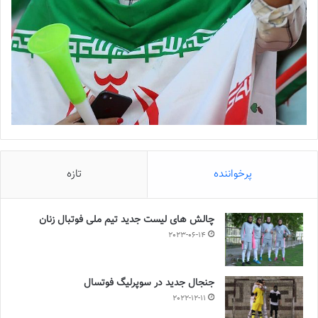
پرخواننده
تازه
چالش هاى ليست جدید تيم ملى فوتبال زنان
2023-06-14
جنجال جدید در سوپرلیگ فوتسال
2022-12-11