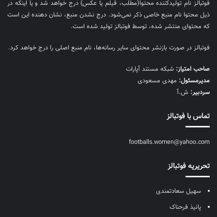
فوتبالز نام تولیدکننده محتوا(مطلب، فیلم یا عکس) درج خواهد شد و یا اینکه در
ذیل محتوا نام منبع خاصی ذکر نمی‌‎شود. درج نشدن منبع، نشان دهنده این است
که محتوای منتشر شده، توسط فوتبالز تولید شده است.
فوتبالز در صورت بازنشر محتوای سایر رسانه‌ها، نام منبع اصلی را درج خواهد کرد.
صاحب امتیاز:
شبکه مستند آپارات
مديرمسئول:
مهدی مسعودی
سردبیر:
ش.آ
تماس با فوتبالز
footballs.women@yahoo.com
تحریریه فوتبالز
سهیل سعادتمندی
پانیذ فرحناک