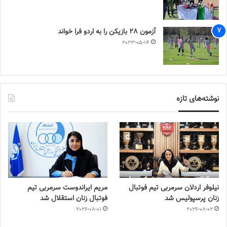
آزمون 28 بازیکن را به اردو فرا خواند
2023-05-14
نوشته‌های تازه
نیلوفر اردلان سرمربی تیم فوتبال
مریم ایراندوست سرمربی تیم
زنان پرسپولیس شد
فوتبال زنان استقلال شد
2026-08-01
2026-08-02