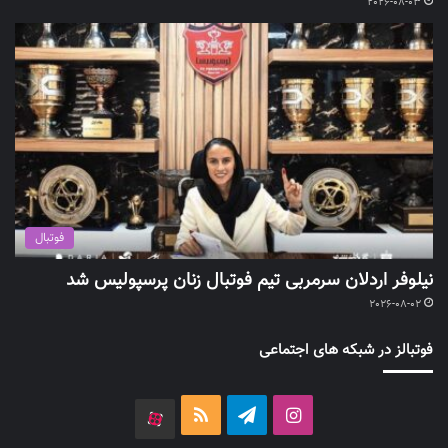
2026-08-03
فوتبال
نیلوفر اردلان سرمربی تیم فوتبال زنان پرسپولیس شد
2026-08-02
فوتبالز در شبکه های اجتماعی
اینستاگرام
تلگرام
خوراک
آپارات