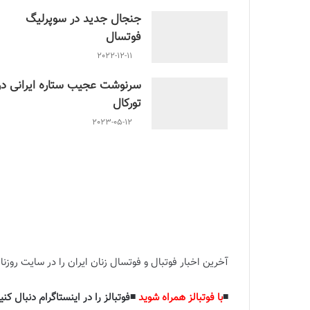
جنجال جدید در سوپرلیگ
فوتسال
2022-12-11
سرنوشت عجیب ستاره ایرانی در
تورکال
2023-05-12
شد که از ایران ابراهیم مهرابی افشار، علی حفیظی، علی 
حالی برگزار شد که از ایران ابراهیم مهرابی افشار، علی 
آخرین اخبار فوتبال و فوتسال زنان ایران را در سایت روزنام
◾️
با فوتبالز همراه شوید
◾️فوتبالز را در اینستاگرام دنبال کنید