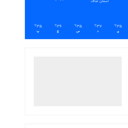
آسمان صاف
35
36
35
37
35
℃
℃
℃
℃
℃
ی
د
س
چ
پ