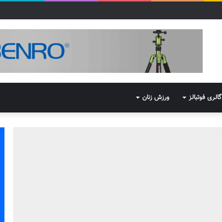
گالری فوتبالز
ورزش زنان