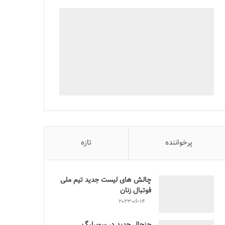
پرخواننده
تازه
چالش هاى ليست جدید تيم ملى
فوتبال زنان
2023-06-14
جنجال جدید در سوپرلیگ