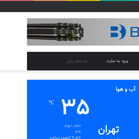
تغییر
جستجو
ورود به سایت
پوسته
برای
آب و هوا
35
℃
تهران
35º - 32º
12%
3.58 کیلومتر/ساعت