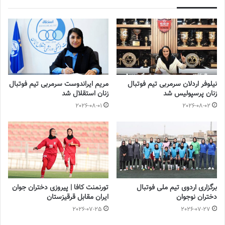
انگلیس، قهرمان اروپا، نیز با وجود مصدومیت بازیکنان کلیدی یکی دیگر
از گزینه‌های محتمل به حساب می‌آید، در حالی که کانادا در سال ۲۰۲۱
در توکیو طلای المپیک را کسب کرد و در فینال سوئد، شماره سه جهان، را
شکست داد. فرانسه تحت مربیگری جدید است اما تیمی با استعداد
دارد، در حالی که هلندی‌ها فینالیست‌های شکست‌خورده سال ۲۰۱۹ و
نیلوفر اردلان سرمربی تیم فوتبال
مریم ایراندوست سرمربی تیم فوتبال
برنده یورو ۲۰۱۷ بودند بنابراین نمی‌توان آنها را حذف کرد.
زنان پرسپولیس شد
زنان استقلال شد
2026-08-01
2026-08-02
برزیل، غول آمریکای جنوبی، در رده نهم جهان قرار دارد و در کنار میزبان
مشترک استرالیا که ستاره‌اش «سم کر» بازیکن چلسی است، می‌تواند
یک تهدید باشد.
قهرمان‌های گذشته کدام تیم‌ها بوده‌اند؟
تنها ۴ تیم در جام‌جهانی
زنان
سابقه قهرمانی داشته‌اند؛ پرافتخارترین
برگزاری اردوی تیم ملی فوتبال
تورنمنت کافا | پیروزی دختران جوان
آمریکاست که ۴ مرتبه در سال‌های ۱۹۹۱، ۱۹۹۹، ۲۰۱۵ و ۲۰۱۹ به این جام
دختران نوجوان
ایران مقابل قرقیزستان
دست پیدا کرد و آخرین قهرمان هم به شمار می‌رود. آلمان ۲ مرتبه در
2026-07-25
2026-07-27
سال‌های ۲۰۰۳ و ۲۰۰۷ به قهرمانی رسید. نروژ در سال ۱۹۹۵ قهرمانی را