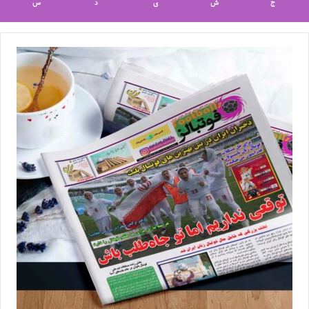
ج
ش
ی
د
س