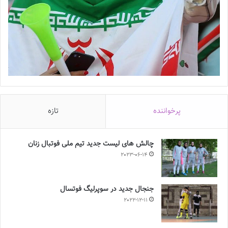
پرخواننده
تازه
چالش هاى ليست جدید تيم ملى فوتبال زنان
2023-06-14
جنجال جدید در سوپرلیگ فوتسال
2022-12-11