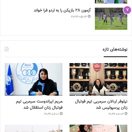
آزمون 28 بازیکن را به اردو فرا خواند
2023-05-14
نوشته‌های تازه
نیلوفر اردلان سرمربی تیم فوتبال
مریم ایراندوست سرمربی تیم
زنان پرسپولیس شد
فوتبال زنان استقلال شد
2026-08-01
2026-08-02