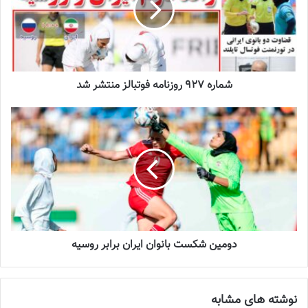
نوشته های مشابه
چالش هاى ليست جدید تيم ملى فوتبال
شماره 927 روزنامه فوتبالز منتشر شد
زنان
2023-06-14
تازه‌ترین خبرها از درمان ۲ ملی‌پوش فوتبال
زنان
2023-12-24
دعوت آزمون از 30 بازیکن به اردوی تیم ملی
2023-03-21
دومین شکست بانوان ایران برابر روسیه
آینده درخشانی در انتظار فوتبال بانوان است
2022-12-10
نوشته های مشابه