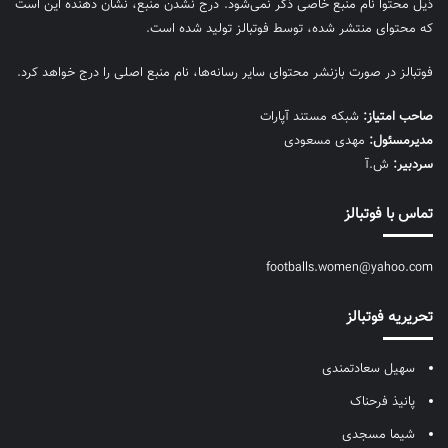
ذیل محتوا نام منبع خاصی ذکر نمی‌‎شود. درج نشدن منبع، نشان دهنده این است
که محتوای منتشر شده، توسط فوتبالز تولید شده است.
فوتبالز در صورت بازنشر محتوای سایر رسانه‌ها، نام منبع اصلی را درج خواهد کرد.
صاحب امتیاز:
شبکه مستند آپارات
مديرمسئول:
مهدی مسعودی
سردبیر:
ش.آ
تماس با فوتبالز
footballs.women@yahoo.com
تحریریه فوتبالز
سهیل سعادتمندی
پانیذ فرحناک
شیما مسجدی