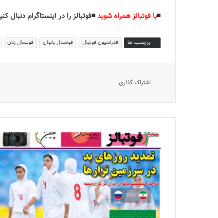
◾️
با فوتبالز همراه شوید
◾️فوتبالز را در اینستاگرام دنبال کنید
برچسب ها
فدراسیون فوتبال
فوتسال بانوان
فوتسال زنان
اشتراک گذاری