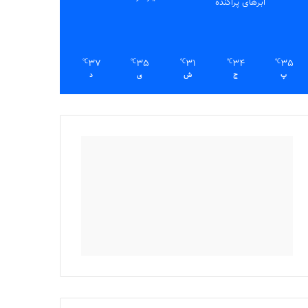
ابرهای پراکنده
37
35
31
34
35
℃
℃
℃
℃
℃
پ
ج
ش
ی
د