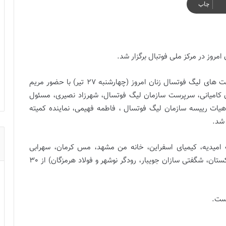
چاپ
مروز در مرکز ملی فوتبال برگزار شد.
مراسم قرعه کشی هفدهمین دوره رقابت های لیگ فوتسال زنان امروز (چهارشنبه 27 تیر) با حضور مریم
 کامیانی، سرپرست سازمان لیگ فوتسال، شهرزاد نصیری، مسئول
یات رییسه سازمان لیگ فوتسال ، فاطمه فهیمی، نماینده کمیته
 شد.
باندخت البرز، نفت امیدیه، کیمیای اسفراین، خانه من مشهد، مس کرمان، سهرابی
دیواندره، پارس آرا شیراز، پویندگان فجر شیراز، گلبرگ تاکستان، شگفتی سازان جویبار، رودگر نوشهر و فولاد هرمزگان) از 30