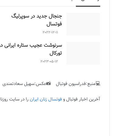
جنجال جدید در سوپرلیگ
فوتسال
2022-12-11
سرنوشت عجیب ستاره ایرانی در
تورکال
2023-05-12
💻منبع:فدراسیون فوتبال 📸عکس:سهیل سعادتمندی
آخرین اخبار فوتبال و
فوتسال زنان ایران
را در سایت روزنام
این مسابقات با حضور 12 تیم (آوا آ
شهریورماه آغاز می شود.