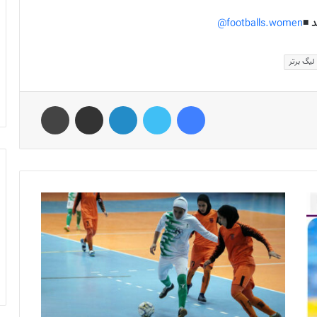
 ◾️
footballs.women@
لیگ برتر
فیس بوک
توییتر
لینکدین
اشتراک گذاری از طریق ایمیل
چاپ