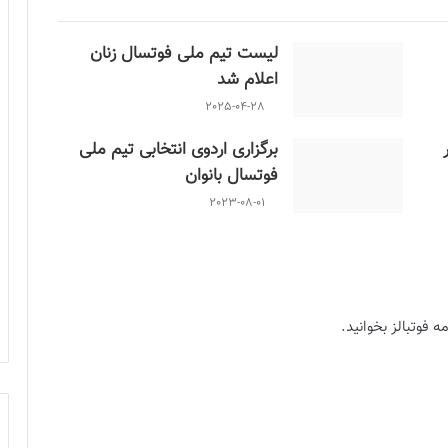
لیست تیم ملی فوتسال زنان
اعلام شد
2025-04-28
برگزاری اردوی انتخابی تیم ملی
فوتسال بانوان
2023-08-01
ه فوتبالز بخوانید.
باندخت البرز، نفت امیدیه، کیمیای اسفراین، خانه من مشهد، مس کرمان، سهرابی
دیواندره، پارس آرا شیراز، پویندگان فجر شیراز، گلبرگ تاکستان، شگفتی سازان جویبار، رودگر نوشهر و فولاد هرمزگان) از 30