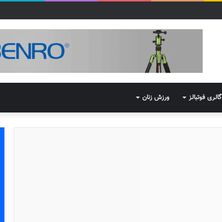
گالری فوتبالز
ورزش زنان