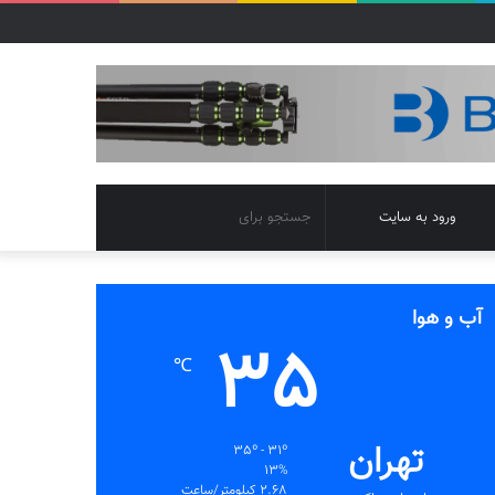
تغییر
جستجو
ورود به سایت
پوسته
برای
آب و هوا
35
℃
تهران
35º - 31º
13%
2.68 کیلومتر/ساعت