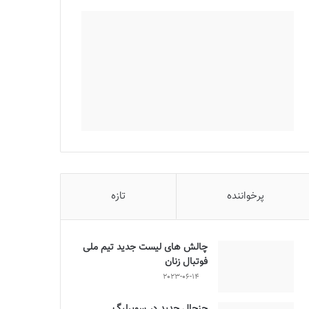
پرخواننده
تازه
چالش هاى ليست جدید تيم ملى
فوتبال زنان
2023-06-14
جنجال جدید در سوپرلیگ