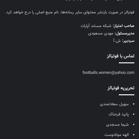
فوتبالز در صورت بازنشر محتوای سایر رسانه‌ها، نام منبع اصلی را درج خواهد کرد.
صاحب امتیاز:
شبکه مستند آپارات
مديرمسئول:
مهدی مسعودی
سردبیر:
ش.آ
تماس با فوتبالز
footballs.women@yahoo.com
تحریریه فوتبالز
سهیل سعادتمندی
پانیذ فرحناک
شیما مسجدی
الهه مولادوست