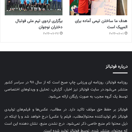
هدف ما ساختن تیمی آماده برای
برگزاری اردوی تیم ملی فوتبال
المپیک است
دختران نوجوان
2026-07-27
2026-08-01
درباره فوتبالز
روزنامه فوتبالز، روزنامه ای ورزشی چاپ صبح است که از سال ۹۸ در سراسر کشور
منتشر می‌شود.در سایت فوتبالز نیز اخبار، گزارش، تحلیل و ویدئوهای اختصاصی
توسط یک گروه مجرب به صورت رایگان ارائه می‌شود.
فوتبالز بر حفظ حق مولف تاکید دارد. در مطالب، عکس‌ها و فیلم‌های تولیدی
فوتبالز نام تولیدکننده محتوا(مطلب، فیلم یا عکس) درج خواهد شد و یا اینکه در
ذیل محتوا نام منبع خاصی ذکر نمی‌‎شود. درج نشدن منبع، نشان دهنده این است
که محتوای منتشر شده، توسط فوتبالز تولید شده است.