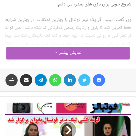
شروع خوبی برای بازی های بعدی می دانم.
وی گفت: ببنید اگر یک تیم فوتبال با بهترین امکانات در بهترین شرایط
فقط تمرین کند تا بازی و رقابت رسمی تدارکاتی نداشته باشد، نمی تواند
از نظر فنی و روانی نسبت به تیم خود و تک تک بازیکنان شناخت پیدا
کند و این بازی در این سطح برای تیم ما بسیار عالی بود با توجه به اینکه
ما چند ماه زمان تا مسابقات اصلی داریم، معتقدم محک خوبی خوردیم.
نمایش بیشتر
آزمون
ادامه داد: در بازی های تدارکاتی واقعا نتیجه خیلی مهم نیست و
برای من مربی بدون شک نتایج فنی و انالیز بازیکنانم خیلی مهمتر بود که
فیس بوک
توییتر
لینکدین
واتس آپ
تلگرام
اشتراک گذاری از طریق ایمیل
چاپ
خوشبختانه به نتایج خوبی رسیدم. اینکه ما در چه پستهای ضعف داریم و
باید از بازیکنان آماده لیگ کمک بگیریم باعث خواهد شد تا در روند رو به
رشد تیم برنامه ریزی دقیق تری داشته باشیم.
وی افزود: ما باید روند بازی با تیم های تراز اول را در دستور کار داشته
باشیم و حداقل تا قبل از مسابقات بتوانیم در فیفا دی ها بازی برگزار
کنیم. اگر ما با تیم ضعیف تر از خودمان بازی می کردیم مطمئنا نمی
توانستیم به نقاط ضعف خود پی ببریم و حتی بازیکنان را در پست های