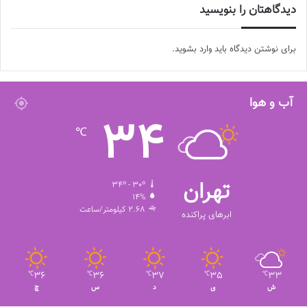
دیدگاهتان را بنویسید
برای نوشتن دیدگاه باید
وارد بشوید
.
آب و هوا
34
℃
تهران
34º - 30º
14%
2.68 کیلومتر/ساعت
ابرهای پراکنده
36
36
37
35
33
℃
℃
℃
℃
℃
ش
ی
د
س
چ