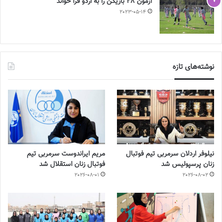
آزمون 28 بازیکن را به اردو فرا خواند
2023-05-14
نوشته‌های تازه
نیلوفر اردلان سرمربی تیم فوتبال
مریم ایراندوست سرمربی تیم
زنان پرسپولیس شد
فوتبال زنان استقلال شد
2026-08-01
2026-08-02