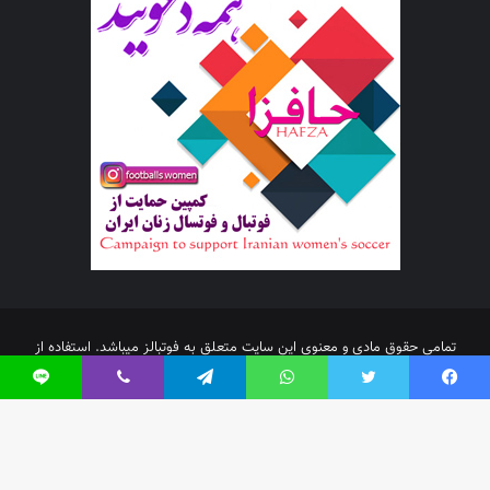
تمامی حقوق مادی و معنوی این سایت متعلق به فوتبالز میباشد. استفاده از
مطالب با ذکر منبع بلامانع است.
فیس بوک
توییتر
واتس آپ
تلگرام
وایبر
لاین
اینستاگرام
تلگرام
خوراک
آپارات
دکم