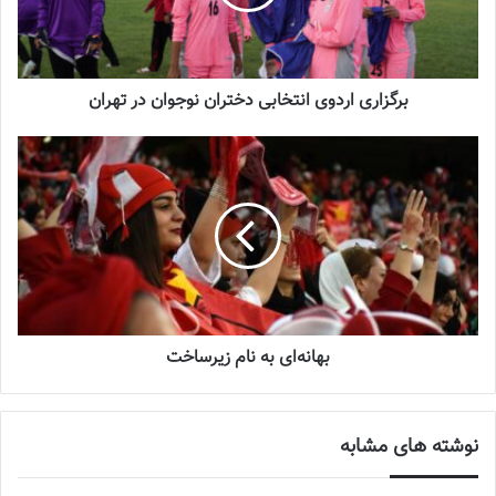
جنجال جدید در سوپرلیگ فوتسال
2022-12-11
برگزاری اردوی انتخابی دختران نوجوان در تهران
لیست تیم ملی فوتسال زنان اعلام شد
2025-04-28
سرنوشت عجیب ستاره ایرانی در تورکال
2023-05-12
برگزاری اردوی انتخابی تیم ملی فوتسال
بهانه‌ای به نام زیرساخت
بانوان
2023-08-01
نوشته های مشابه
فاطمه شریف
گفت: در فصل گذشته هیات فوتبال خراسان رضوی از