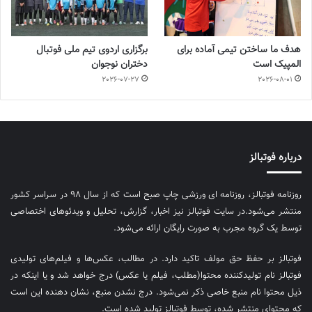
هدف ما ساختن تیمی آماده برای
برگزاری اردوی تیم ملی فوتبال
المپیک است
دختران نوجوان
2026-07-27
2026-08-01
درباره فوتبالز
روزنامه فوتبالز، روزنامه ای ورزشی چاپ صبح است که از سال ۹۸ در سراسر کشور
منتشر می‌شود.در سایت فوتبالز نیز اخبار، گزارش، تحلیل و ویدئوهای اختصاصی
توسط یک گروه مجرب به صورت رایگان ارائه می‌شود.
فوتبالز بر حفظ حق مولف تاکید دارد. در مطالب، عکس‌ها و فیلم‌های تولیدی
فوتبالز نام تولیدکننده محتوا(مطلب، فیلم یا عکس) درج خواهد شد و یا اینکه در
ذیل محتوا نام منبع خاصی ذکر نمی‌‎شود. درج نشدن منبع، نشان دهنده این است
که محتوای منتشر شده، توسط فوتبالز تولید شده است.