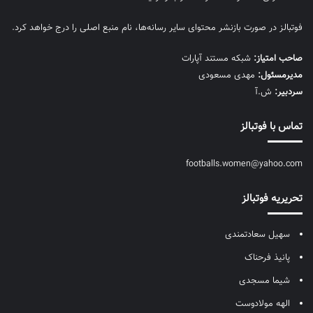
فوتبالز در صورت بازنشر محتوای سایر رسانه‌ها، نام منبع اصلی را درج خواهد کرد.
صاحب امتیاز:
شبکه مستند آپارات
مديرمسئول:
مهدی مسعودی
سردبیر:
ش.آ
تماس با فوتبالز
footballs.women@yahoo.com
تحریریه فوتبالز
سهیل سعادتمندی
پانیذ فرحناک
شیما مسجدی
الهه مولادوست