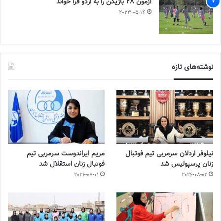
آزمون 28 بازیکن را به اردو فرا خواند
2023-05-14
نوشته‌های تازه
نیلوفر اردلان سرمربی تیم فوتبال
مریم ایراندوست سرمربی تیم
زنان پرسپولیس شد
فوتبال زنان استقلال شد
2026-08-01
2026-08-02