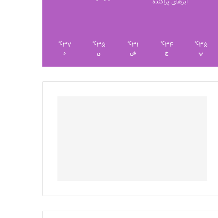
ابرهای پراکنده
37
35
31
34
35
℃
℃
℃
℃
℃
پ
ج
ش
ی
د