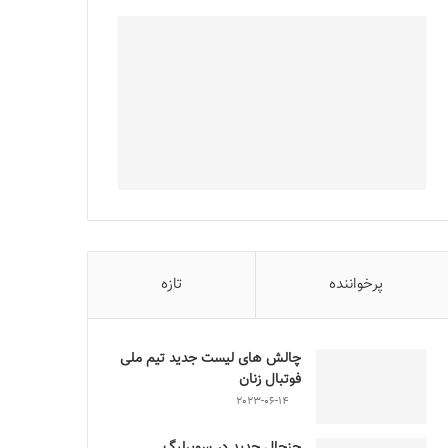
پرخواننده
تازه
چالش هاى ليست جدید تيم ملى
فوتبال زنان
2023-06-14
جنجال جدید در سوپرلیگ