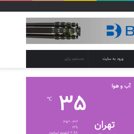
تغییر
جستجو
ورود به سایت
پوسته
برای
آب و هوا
35
℃
تهران
35º - 31º
12%
2.68 کیلومتر/ساعت