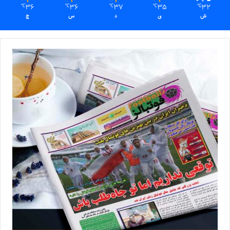
36
36
37
35
32
℃
℃
℃
℃
℃
ش
ی
د
س
چ