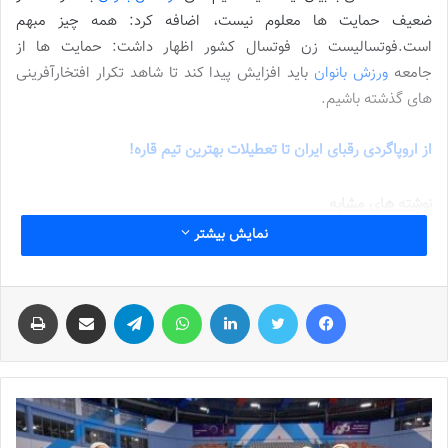
ضعیف حمایت ها معلوم نیست، اضافه کرد: همه چیز مبهم
است.فوتسالیست زن فوتسال کشور اظهار داشت: حمایت ها از
جامعه
ورزش بانوان
باید افزایش پیدا کند تا شاهد تکرار افتخارآفرینی
های گذشته باشیم.
از اروپاگردی رقبای ایران تا تعطیلات بهترین تیم قاره!
نوشته های مشابه
نمایش بیشتر
شماره 772 روزنامه فوتبالز منتشر شد
2022-12-16
فیس بوک
توییتر
لینکدین
واتس آپ
تلگرام
اشتراک گذاری از طریق ایمیل
چاپ
شماره 1054 روزنامه فوتبالز منتشر شد
2023-12-25
شماره 900 روزنامه فوتبالز منتشر شد