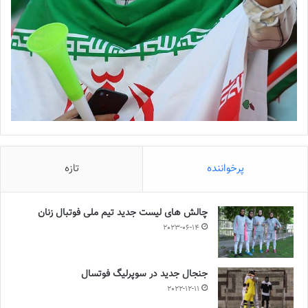
پرخواننده
تازه
چالش هاى ليست جدید تيم ملى فوتبال زنان
2023-06-14
جنجال جدید در سوپرلیگ فوتسال
2022-12-11