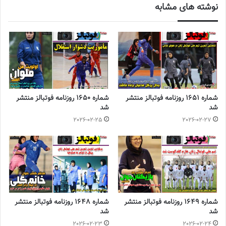
نوشته های مشابه
سالن آسیا، کمترین میزان آمادگی با توجه به تعطیلات سریالی اردوهای
تیم ملی
فوتسال زنان
از آن تیم ایران است اما به نظر می‌رسد که فعلاً
این تیم جایی در تفکرات مسئولان فدراسیون فوتبال ندارد!
◾️
با فوتبالز همراه شوید
◾️فوتبالز را در اینستاگرام دنبال کنید
footballs.women@
◾️
شماره 1651 روزنامه فوتبالز منتشر
شماره 1650 روزنامه فوتبالز منتشر
برچسب ها
روزنامه فوتبالز
شد
شد
2026-02-25
2026-02-27
شماره 1649 روزنامه فوتبالز منتشر
شماره 1648 روزنامه فوتبالز منتشر
شد
شد
2026-02-23
2026-02-24