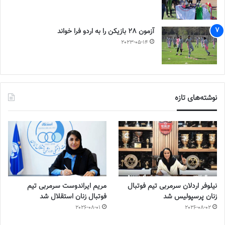
آزمون 28 بازیکن را به اردو فرا خواند
2023-05-14
نوشته‌های تازه
نیلوفر اردلان سرمربی تیم فوتبال
مریم ایراندوست سرمربی تیم
زنان پرسپولیس شد
فوتبال زنان استقلال شد
2026-08-01
2026-08-02