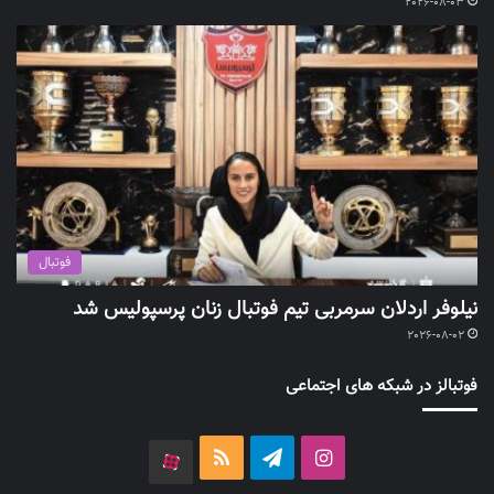
2026-08-03
فوتبال
نیلوفر اردلان سرمربی تیم فوتبال زنان پرسپولیس شد
2026-08-02
فوتبالز در شبکه های اجتماعی
اینستاگرام
تلگرام
خوراک
آپارات