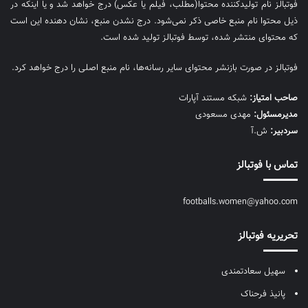
فوتبالز نام تولیدکننده محتوا(مطلب، فیلم یا عکس) درج خواهد شد و یا اینکه در
ذیل محتوا نام منبع خاصی ذکر نمی‌‎شود. درج نشدن منبع، نشان دهنده این است
که محتوای منتشر شده، توسط فوتبالز تولید شده است.
فوتبالز در صورت بازنشر محتوای سایر رسانه‌ها، نام منبع اصلی را درج خواهد کرد.
صاحب امتیاز:
شبکه مستند آپارات
مديرمسئول:
مهدی مسعودی
سردبیر:
ش.آ
تماس با فوتبالز
footballs.women@yahoo.com
تحریریه فوتبالز
سهیل سعادتمندی
پانیذ فرحناک