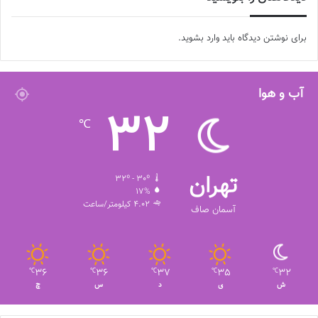
برای نوشتن دیدگاه باید
وارد بشوید
.
آب و هوا
32
℃
تهران
32º - 30º
17%
4.02 کیلومتر/ساعت
آسمان صاف
36
36
37
35
32
℃
℃
℃
℃
℃
ش
ی
د
س
چ