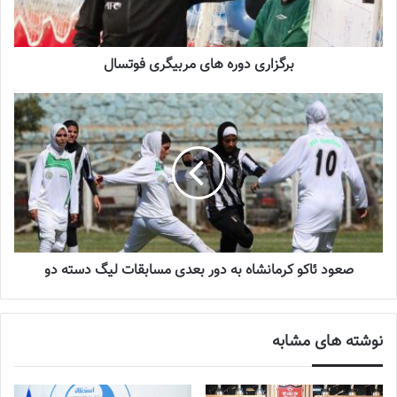
دعوت آزمون از 30 بازیکن به اردوی تیم ملی
2023-03-21
برگزاری دوره های مربیگری فوتسال
آینده درخشانی در انتظار فوتبال بانوان است
2022-12-10
لازم به ذکر است
لیگ شانزدهم زنان
با تعویقی حدود دو ماهه آغاز
می‌شود که علت این تعویق هم برگزاری مسابقات تیم ملی زنان در دور
دوم رقابت‌های مقدماتی برای صعود به المپیک پاریس است.
صعود ئاکو کرمانشاه به دور بعدی مسابقات لیگ دسته دو
💻منبع:تسنیم 📸عکس:تسنیم
نوشته های مشابه
آخرین اخبار فوتبال و فوتسال زنان ایران را در سایت روزنامه فوتبالز
بخوانید.
آخرین اخبار فوتبال و فوتسال زنان ایران را در سایت روزنامه