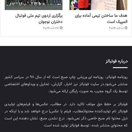
هدف ما ساختن تیمی آماده برای
برگزاری اردوی تیم ملی فوتبال
المپیک است
دختران نوجوان
2026-07-27
2026-08-01
درباره فوتبالز
روزنامه فوتبالز، روزنامه ای ورزشی چاپ صبح است که از سال ۹۸ در سراسر کشور
منتشر می‌شود.در سایت فوتبالز نیز اخبار، گزارش، تحلیل و ویدئوهای اختصاصی
توسط یک گروه مجرب به صورت رایگان ارائه می‌شود.
فوتبالز بر حفظ حق مولف تاکید دارد. در مطالب، عکس‌ها و فیلم‌های تولیدی
فوتبالز نام تولیدکننده محتوا(مطلب، فیلم یا عکس) درج خواهد شد و یا اینکه در
ذیل محتوا نام منبع خاصی ذکر نمی‌‎شود. درج نشدن منبع، نشان دهنده این است
که محتوای منتشر شده، توسط فوتبالز تولید شده است.