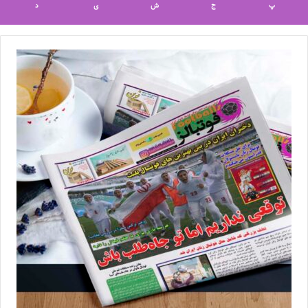
پ
ج
ش
ی
د