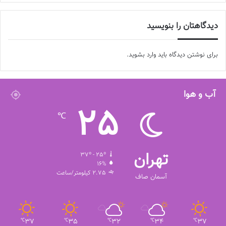
دیدگاهتان را بنویسید
برای نوشتن دیدگاه باید
وارد بشوید
.
آب و هوا
25
℃
تهران
37º - 25º
16%
2.75 کیلومتر/ساعت
آسمان صاف
37
35
32
34
37
℃
℃
℃
℃
℃