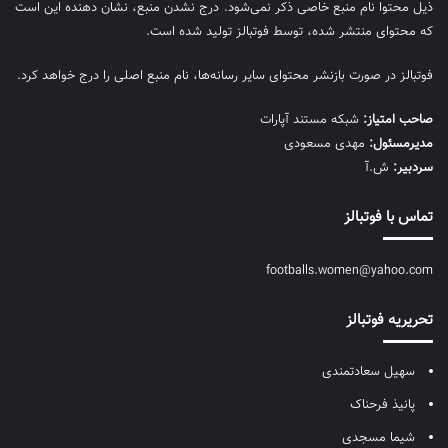
ذیل محتوا نام منبع خاصی ذکر نمی‌‎شود. درج نشدن منبع، نشان دهنده این است
که محتوای منتشر شده، توسط فوتبالز تولید شده است.
فوتبالز در صورت بازنشر محتوای سایر رسانه‌ها، نام منبع اصلی را درج خواهد کرد.
صاحب امتیاز:
شبکه مستند آپارات
مديرمسئول:
مهدی مسعودی
سردبیر:
ش.آ
تماس با فوتبالز
footballs.women@yahoo.com
تحریریه فوتبالز
سهیل سعادتمندی
پانیذ فرحناک
شیما مسجدی