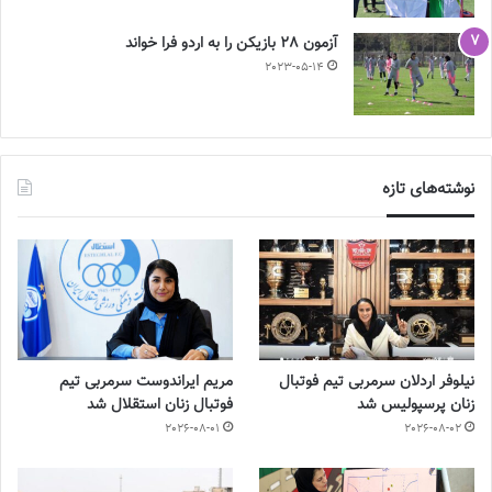
آزمون 28 بازیکن را به اردو فرا خواند
2023-05-14
نوشته‌های تازه
نیلوفر اردلان سرمربی تیم فوتبال
مریم ایراندوست سرمربی تیم
زنان پرسپولیس شد
فوتبال زنان استقلال شد
2026-08-01
2026-08-02