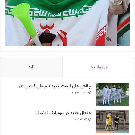
پرخواننده
تازه
چالش هاى ليست جدید تيم ملى فوتبال زنان
2023-06-14
جنجال جدید در سوپرلیگ فوتسال
2022-12-11