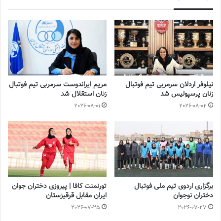
آخرین اخبار فوتبال و فوتسال زنان ایران را در سایت روزنامه فوتبالز
بخوانید.
آخرین اخبار فوتبال و فوتسال زنان ایران را در سایت روزنامه
فوتبالز بخوانید.
◾️
با فوتبالز همراه شوید
◾️فوتبالز را در اینستاگرام دنبال کنید
footballs.women@
◾️
نیلوفر اردلان سرمربی تیم فوتبال
مریم ایراندوست سرمربی تیم فوتبال
برچسب ها
فوتبال بانوان
فوتبال زنان
کرمانشاه
لیگ برتر
زنان پرسپولیس شد
زنان استقلال شد
2026-08-01
2026-08-02
برگزاری اردوی تیم ملی فوتبال
تورنمنت کافا | پیروزی دختران جوان
دختران نوجوان
ایران مقابل قرقیزستان
2026-07-25
2026-07-27