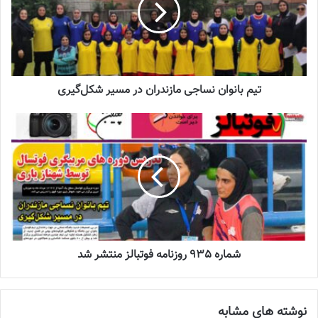
زنان
2023-12-24
دعوت آزمون از 30 بازیکن به اردوی تیم ملی
2023-03-21
تیم بانوان نساجی مازندران در مسیر شکل‌گیری
آینده درخشانی در انتظار فوتبال بانوان است
2022-12-10
اداره ورزش و جوانان به نمایندگی از مردم پاوه، کادر فنی و بازیکنان
پرتلاش
بانوان
ئاکو کرمانشاه قدردانی و برای اعضا موفقیت و پیروزی در
مسابقات آتی را آرزو کرد.
شماره 935 روزنامه فوتبالز منتشر شد
💻منبع:مرصادنیوز 📸عکس:حسین زهره وند
نوشته های مشابه