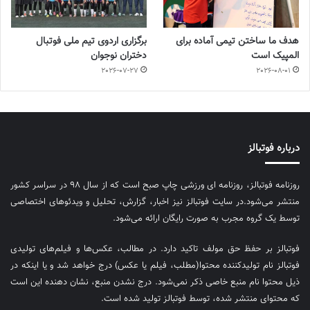
هدف ما ساختن تیمی آماده برای
برگزاری اردوی تیم ملی فوتبال
المپیک است
دختران نوجوان
2026-07-27
2026-08-01
درباره فوتبالز
روزنامه فوتبالز، روزنامه ای ورزشی چاپ صبح است که از سال ۹۸ در سراسر کشور
منتشر می‌شود.در سایت فوتبالز نیز اخبار، گزارش، تحلیل و ویدئوهای اختصاصی
توسط یک گروه مجرب به صورت رایگان ارائه می‌شود.
فوتبالز بر حفظ حق مولف تاکید دارد. در مطالب، عکس‌ها و فیلم‌های تولیدی
فوتبالز نام تولیدکننده محتوا(مطلب، فیلم یا عکس) درج خواهد شد و یا اینکه در
ذیل محتوا نام منبع خاصی ذکر نمی‌‎شود. درج نشدن منبع، نشان دهنده این است
که محتوای منتشر شده، توسط فوتبالز تولید شده است.