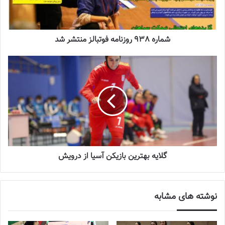
اعلام لیست تیم ملی با هزار و یک ابهام
2024-01-23
شماره 938 روزنامه فوتبالز منتشر شد
زینب کرمی، هما آقایی (کرمان)
مهسا کمالی (زنجان)
نسترن مقیمی، طاهره یاقوتی، نگار بازیار، رضوانه زارع (مازندران)
نسا احدی (گیلان)
گلایه بهترین بازیکن آسیا از درویش
نازیکن استکی فر (اصفهان)
فرزانه توسلی، مبینا ملا آقایی ، نگار سادات یعقوبی ، هانیه محمدی
نوشته های مشابه
(تهران)