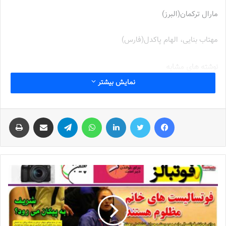
مارال ترکمان(البرز)
مهتاب بنایی، الهام پاکدل(فارس)
نوشته های مشابه
نمایش بیشتر
جنجال جدید در سوپرلیگ فوتسال
2022-12-11
فیس بوک
توییتر
لینکدین
واتس آپ
تلگرام
اشتراک گذاری از طریق ایمیل
چاپ
لیست تیم ملی فوتسال زنان اعلام شد
2025-04-28
سرنوشت عجیب ستاره ایرانی در تورکال
2023-05-12