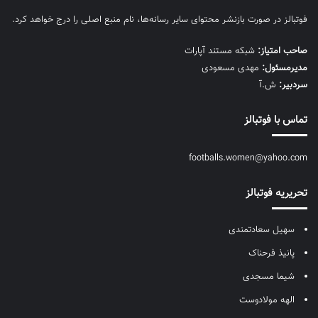
فوتبالز در صورت بازنشر محتوای سایر رسانه‌ها، نام منبع اصلی را درج خواهد کرد.
صاحب امتیاز:
شبکه مستند آپارات
مديرمسئول:
مهدی مسعودی
سردبیر:
ش.آ
تماس با فوتبالز
footballs.women@yahoo.com
تحریریه فوتبالز
سهیل سعادتمندی
پانیذ فرحناک
شیما مسجدی
الهه مولادوست