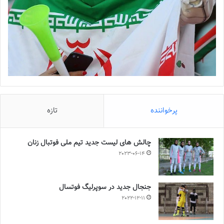
پرخواننده
تازه
چالش هاى ليست جدید تيم ملى فوتبال زنان
2023-06-14
جنجال جدید در سوپرلیگ فوتسال
2022-12-11