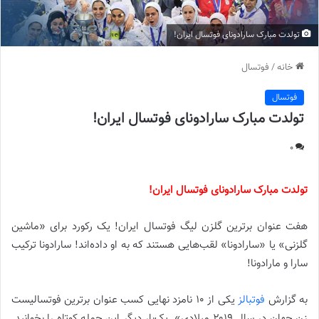
تولدت مبارک سارادونای فوتسال ایران!
خانه
/
فوتسال
فوتسال
تولدت مبارک سارادونای فوتسال ایران!
0
تولدت مبارک سارادونای فوتسال ایران!
هفت عنوان برترین گلزن لیگ فوتسال ایران! یک رکورد برای «ماشین
گلزنی» یا «سارادونا» لقب‌هایی هستند که به او داده‌اند! سارادونا ترکیب
سارا و مارادونا!
به گزارش
فوتبالز
یکی از ۱۰ نامزد نهایی کسب عنوان برترین فوتسالیست
زن جهان در سال ۲۰۱۹ میلادی». یک‌بار دیگر این جمله کوتاه را بخوانید.