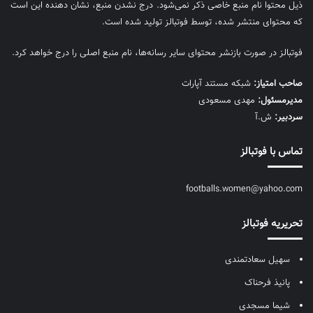
ذیل محتوا نام منبع خاصی ذکر نمی‌‎شود. درج نشدن منبع، نشان دهنده این است
که محتوای منتشر شده، توسط فوتبالز تولید شده است.
فوتبالز در صورت بازنشر محتوای سایر رسانه‌ها، نام منبع اصلی را درج خواهد کرد.
صاحب امتیاز:
شبکه مستند آپارات
مديرمسئول:
مهدی مسعودی
سردبیر:
ش.آ
تماس با فوتبالز
footballs.women@yahoo.com
تحریریه فوتبالز
سهیل سعادتمندی
پانیذ فرحناک
شیما مسجدی