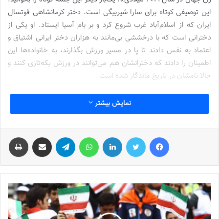
این توصیفی کوتاه برای سارا شیربیگی است. دختر کرمانشاهی فوتسال
ایران که از اسلام‌آباد غرب شروع کرد و بر بام آسیا ایستاد. او یکی از
دخترانی است که با درخششی بی‌مانند به هزاران دختر ایرانی اشتیاق و
اعتماد به نفس دادند تا پا در مسیر ورزش بگذارند، به خانواده‌ها این
اطمینان را دادند که دخترانشان هم می‌توانند در ورزش یکه‌تازی کنند و
حالا نامشان در تاریخ ماندگار شده است.
سارا شیربیگی
را خیلی‌ها با فوتسال می‌شناسند، با شوت‌های سنگین،
نمایش بیشتر
مهارت در ضربه‌زنی، افتخارات پی‌در‌پی، گلزنی‌های پرشمار و … ورزش در
DNA اوست، مثل بسیاری دیگر از دخترهای کُرد که جسور، سختکوش و
فیس بوک
توییتر
لینکدین
واتس آپ
تلگرام
اشتراک گذاری از طریق ایمیل
چاپ
ماجراجو هستند. شیربیگی در رشته فیزیکی و پر برخورد راگبی هم
درخشیده است. خودش می‌گوید: «این طور نبود که از ابتدا راگبی باز
باشم. من از ابتدا فوتسال بازی می‌کردم، اما بنا به دعوت تیم راگبی
کرمانشاه وارد این رشته شدم، این موضوع زمانی رخ داد که تازه راگبی
زنان در ایران شکل گرفته بود؛ تجربه حضور در راگبی بسیار خوب بود و
برای من درس‌های بزرگی داشت.