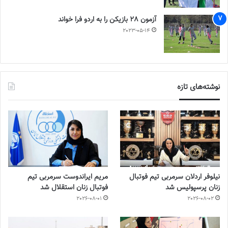
آزمون 28 بازیکن را به اردو فرا خواند
2023-05-14
نوشته‌های تازه
نیلوفر اردلان سرمربی تیم فوتبال
مریم ایراندوست سرمربی تیم
زنان پرسپولیس شد
فوتبال زنان استقلال شد
2026-08-01
2026-08-02