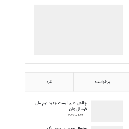
پرخواننده
تازه
چالش هاى ليست جدید تيم ملى
فوتبال زنان
2023-06-14
جنجال جدید در سوپرلیگ