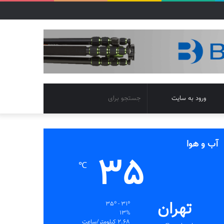
تغییر
جستجو
ورود به سایت
پوسته
برای
آب و هوا
35
℃
تهران
35º - 31º
13%
2.68 کیلومتر/ساعت