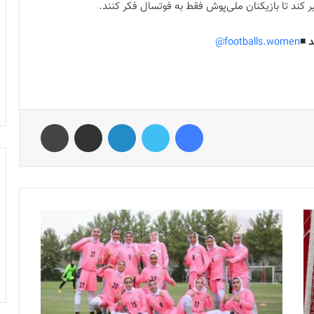
 کند تا بازیکنان ملی‌پوش فقط به فوتسال فکر کنند.
 ◾️
footballs.women@
فیس بوک
توییتر
لینکدین
اشتراک گذاری از طریق ایمیل
چاپ