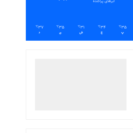
ابرهای پراکنده
37
35
31
34
35
℃
℃
℃
℃
℃
پ
ج
ش
ی
د