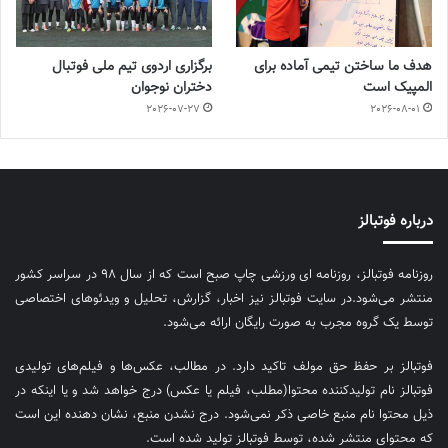
هدف ما ساختن تیمی آماده برای
برگزاری اردوی تیم ملی فوتبال
المپیک است
دختران نوجوان
2026-07-27
2026-08-01
درباره فوتبالز
روزنامه فوتبالز، روزنامه ای ورزشی چاپ صبح است که از سال ۹۸ در سراسر کشور
منتشر می‌شود.در سایت فوتبالز نیز اخبار، گزارش، تحلیل و ویدئوهای اختصاصی
توسط یک گروه مجرب به صورت رایگان ارائه می‌شود.
فوتبالز بر حفظ حق مولف تاکید دارد. در مطالب، عکس‌ها و فیلم‌های تولیدی
فوتبالز نام تولیدکننده محتوا(مطلب، فیلم یا عکس) درج خواهد شد و یا اینکه در
ذیل محتوا نام منبع خاصی ذکر نمی‌‎شود. درج نشدن منبع، نشان دهنده این است
که محتوای منتشر شده، توسط فوتبالز تولید شده است.