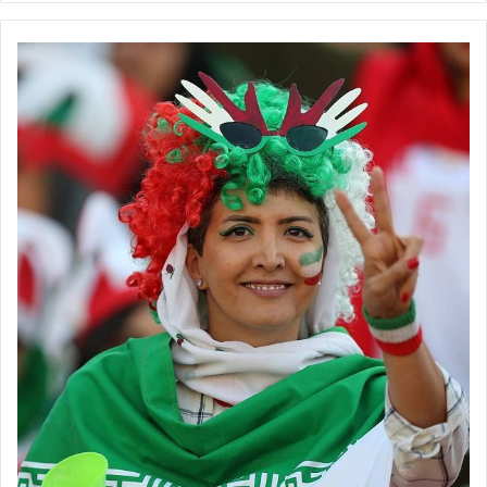
💻منبع:فدراسیون فوتبال 📸عکس:فدراسیون فوتبال
آخرین اخبار فوتبال و
فوتسال زنان ایران
را در سایت روزنامه فوتبالز
بخوانید.
◾️
با فوتبالز همراه شوید
◾️فوتبالز را در اینستاگرام دنبال کنید
footballs.women@
◾️
برچسب ها
تیم ملی فوتبال
فدراسیون فوتبال
فوتبال بانوان
فوتبال زنان
مریم آزمون