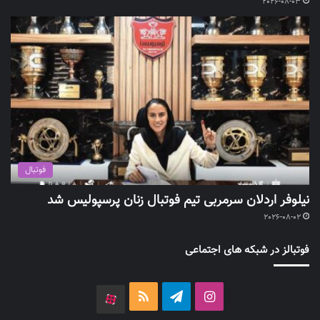
2026-08-03
فوتبال
نیلوفر اردلان سرمربی تیم فوتبال زنان پرسپولیس شد
2026-08-02
فوتبالز در شبکه های اجتماعی
اینستاگرام
تلگرام
خوراک
آپارات