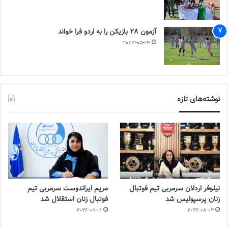
آزمون 28 بازیکن را به اردو فرا خواند
2023-05-14
نوشته‌های تازه
نیلوفر اردلان سرمربی تیم فوتبال
مریم ایراندوست سرمربی تیم
زنان پرسپولیس شد
فوتبال زنان استقلال شد
2026-08-01
2026-08-02