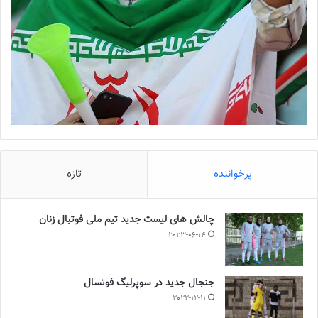
پرخواننده
تازه
چالش هاى ليست جدید تيم ملى فوتبال زنان
2023-06-14
جنجال جدید در سوپرلیگ فوتسال
2022-12-11