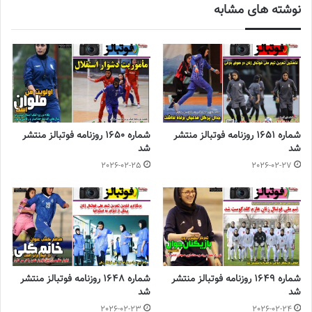
نوشته های مشابه
بود، ما پس از چند ماهی که در اردوهای تیم ملی در کمپ ملی بودیم
شرایط خیلی خوبی را تجربه کردیم بود و توانستیم از امکانات شهر نیز
بهره مند شویم.
◾️
با فوتبالز همراه شوید
◾️فوتبالز را در اینستاگرام دنبال کنید
footballs.women@
◾️
شماره 1651 روزنامه فوتبالز منتشر
شماره 1650 روزنامه فوتبالز منتشر
برچسب ها
روزنامه فوتبالز
فوتبال زنان
فوتسال زنان
شد
شد
2026-02-25
2026-02-27
شماره 1649 روزنامه فوتبالز منتشر
شماره 1648 روزنامه فوتبالز منتشر
شد
شد
2026-02-23
2026-02-24