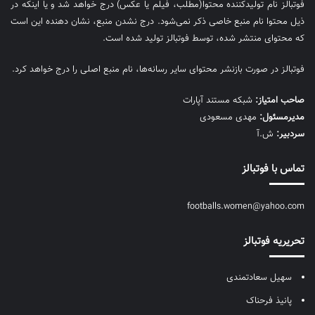
فوتبالز نام تولیدکننده محتوا(مطلب، فیلم یا عکس) درج خواهد شد و یا اینکه در
ذیل محتوا نام منبع خاصی ذکر نمی‌‎شود. درج نشدن منبع، نشان دهنده این است
که محتوای منتشر شده، توسط فوتبالز تولید شده است.
فوتبالز در صورت بازنشر محتوای سایر رسانه‌ها، نام منبع اصلی را درج خواهد کرد.
صاحب امتیاز:
شبکه مستند آپارات
مديرمسئول:
مهدی مسعودی
سردبیر:
ش.آ
تماس با فوتبالز
footballs.women@yahoo.com
تحریریه فوتبالز
سهیل سعادتمندی
پانیذ فرحناک