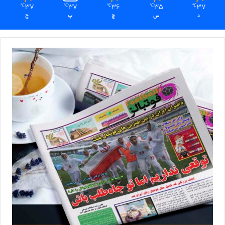
37
37
36
35
37
℃
℃
℃
℃
℃
د
س
چ
پ
ج