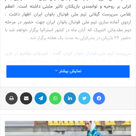
انزلی بر روحیه و توانمندی بازیکنان تاثیر مثبتی داشته است. اعظم
غلامی سرپرست گیلانی تیم ملی فوتبال بانوان ایران اظهار داشت :
اردوی آماده سازی تیم ملی فوتبال بانوان ایران جهت حضور در مرحله
دوم مقدماتی المپیک که آبان ماه در کشور استرالیا برگزار خواهد شد با
حضور ۲۶ بازیکن در بندرانزلی به مدت یک هفته برگزار شد.
سرپرست تیم ملی
فوتبال بانوان
ایران گفت : امیدوارم بتوانیم در بازی
های پیش رو که تا آن زمان بازیکنان ها را اردو به اردو آماده تر می
سازیم با آمادگی کامل در مسابقات حضور داشته باشیم.
نمایش بیشتر
نوشته های مشابه
فیس بوک
توییتر
لینکدین
واتس آپ
تلگرام
اشتراک گذاری از طریق ایمیل
چاپ
شماره 772 روزنامه فوتبالز منتشر شد
2022-12-16
شماره 1054 روزنامه فوتبالز منتشر شد