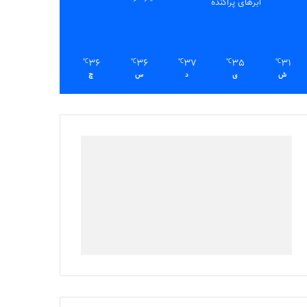
ابرهای پراکنده
36
36
37
35
31
℃
℃
℃
℃
℃
ش
ی
د
س
چ