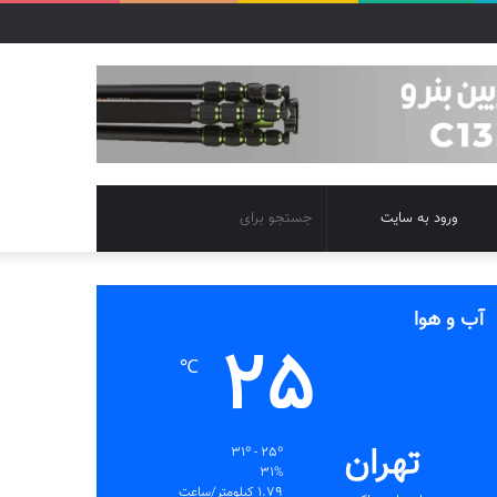
تغییر
جستجو
ورود به سایت
پوسته
برای
آب و هوا
25
℃
تهران
31º - 25º
31%
1.79 کیلومتر/ساعت