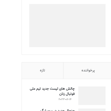
پرخواننده
تازه
چالش هاى ليست جدید تيم ملى
فوتبال زنان
2023-06-14
جنجال جدید در سوپرلیگ