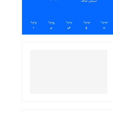
آسمان صاف
37
35
32
33
33
℃
℃
℃
℃
℃
پ
ج
ش
ی
د