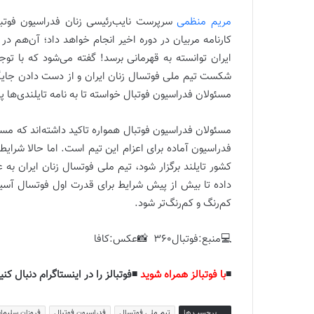
مریم منظمی
سرپرست نایب‌رئیسی زنان فدراسیون فوتبال
کارنامه مربیان در دوره اخیر انجام خواهد داد؛ آن‌هم در
ایران توانسته به قهرمانی برسد! گفته می‌شود که با تو
شکست تیم ملی فوتسال زنان ایران و از دست دادن جایگاه
مسئولان فدراسیون فوتبال خواسته تا به نامه تایلندی‌ها 
مسئولان فدراسیون فوتبال همواره تاکید داشته‌اند که مسا
فدراسیون آماده برای اعزام این تیم است. اما حالا شرایط 
کشور تایلند برگزار شود، تیم ملی فوتسال زنان ایران به ع
داده تا بیش از پیش شرایط برای قدرت اول فوتسال آسیا
کم‌رنگ و کم‌رنگ‌تر شود.
💻منبع:فوتبال360 📸عکس:کافا
◾️
با فوتبالز همراه شوید
◾️فوتبالز را در اینستاگرام دنبال کنید
برچسب ها
تیم ملی فوتسال
فدراسیون فوتبال
فروزان سلیما