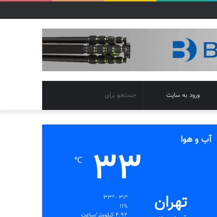
تغییر
جستجو
ورود به سایت
پوسته
برای
آب و هوا
33
℃
تهران
33º - 31º
11%
4.92 کیلومتر/ساعت