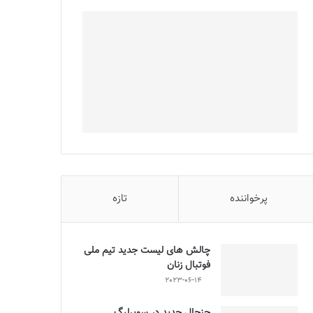
پرخواننده
تازه
چالش هاى ليست جدید تيم ملى
فوتبال زنان
2023-06-14
جنجال جدید در سوپرلیگ