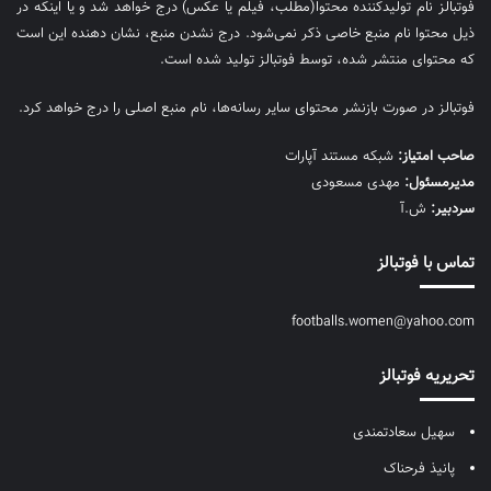
فوتبالز نام تولیدکننده محتوا(مطلب، فیلم یا عکس) درج خواهد شد و یا اینکه در
ذیل محتوا نام منبع خاصی ذکر نمی‌‎شود. درج نشدن منبع، نشان دهنده این است
که محتوای منتشر شده، توسط فوتبالز تولید شده است.
فوتبالز در صورت بازنشر محتوای سایر رسانه‌ها، نام منبع اصلی را درج خواهد کرد.
صاحب امتیاز:
شبکه مستند آپارات
مديرمسئول:
مهدی مسعودی
سردبیر:
ش.آ
تماس با فوتبالز
footballs.women@yahoo.com
تحریریه فوتبالز
سهیل سعادتمندی
پانیذ فرحناک