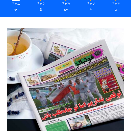
35
36
35
37
34
℃
℃
℃
℃
℃
ی
د
س
چ
پ