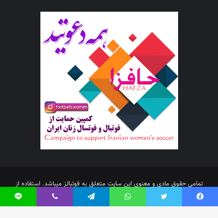
تمامی حقوق مادی و معنوی این سایت متعلق به فوتبالز میباشد. استفاده از
مطالب با ذکر منبع بلامانع است.
فیس بوک
توییتر
واتس آپ
تلگرام
وایبر
لاین