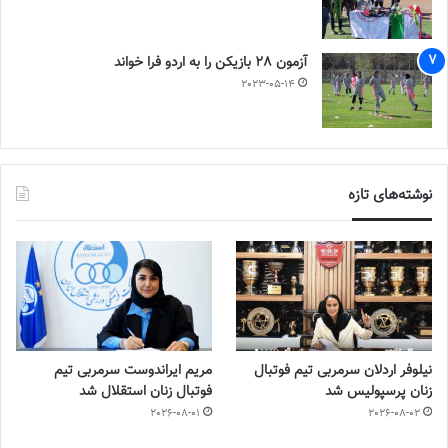
آزمون 28 بازیکن را به اردو فرا خواند
2023-05-14
نوشته‌های تازه
نیلوفر اردلان سرمربی تیم فوتبال
مریم ایراندوست سرمربی تیم
زنان پرسپولیس شد
فوتبال زنان استقلال شد
2026-08-01
2026-08-02