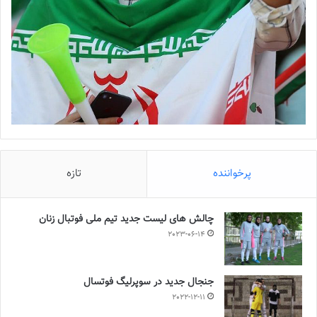
پرخواننده
تازه
چالش هاى ليست جدید تيم ملى فوتبال زنان
2023-06-14
جنجال جدید در سوپرلیگ فوتسال
2022-12-11