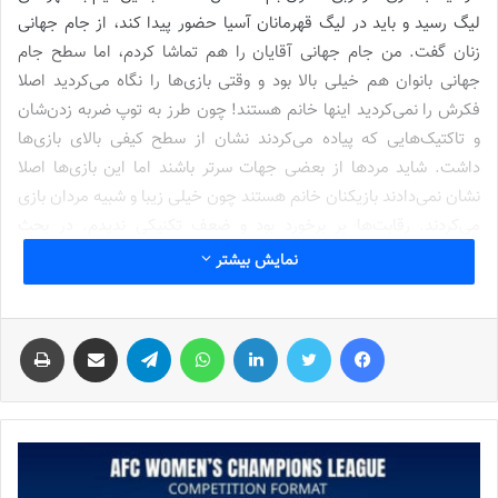
لیگ رسید و باید در لیگ قهرمانان آسیا حضور پیدا کند، از جام جهانی
زنان گفت. من جام جهانی آقایان را هم تماشا کردم، اما سطح جام
جهانی بانوان هم خیلی بالا بود و وقتی بازی‌ها را نگاه می‌کردید اصلا
فکرش را نمی‌کردید اینها خانم هستند! چون طرز به توپ ضربه زدن‌شان
و تاکتیک‌هایی که پیاده می‌کردند نشان از سطح کیفی بالای بازی‌ها
داشت‌‌. شاید مردها از بعضی جهات سرتر باشند اما این بازی‌ها اصلا
نشان نمی‌دادند بازیکنان خانم هستند چون خیلی زیبا و شبیه مردان بازی
می‌کردند. رقابت‌ها پر برخورد بود و ضعف تکنیکی ندیدم. در بحث
تاکتیکی هم ‌دیدیم که یکسری آقایان هم دچار مشکل هستند اما در
نمایش بیشتر
بانوان و بازی فینال دیدید که چقدر خوب پاسکاری می‌کردند. خب معلوم
است که همه تیم‌ها به خصوص انگلیس و اسپانیا خیلی کار کردند.
فیس بوک
توییتر
لینکدین
واتس آپ
تلگرام
اشتراک گذاری از طریق ایمیل
چاپ
AFC ساز و کار لیگ قهرمانان بانوان آسیا را تعیین کرد
نوشته های مشابه
شماره 772 روزنامه فوتبالز منتشر شد