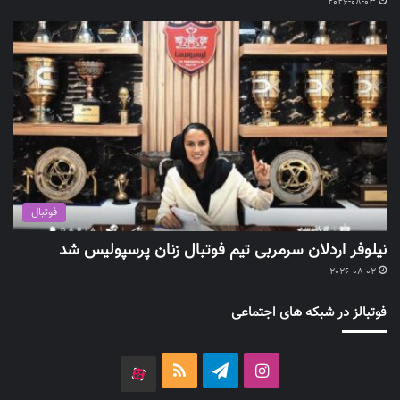
2026-08-03
فوتبال
نیلوفر اردلان سرمربی تیم فوتبال زنان پرسپولیس شد
2026-08-02
فوتبالز در شبکه های اجتماعی
اینستاگرام
تلگرام
خوراک
آپارات